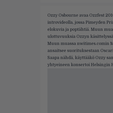
Ozzy Osbourne avaa Ozzfest 201
introvideolla, jossa Pimeyden Pri
elokuvia ja poptähtiä. Muun mu
ulottuvuuksia Ozzyn käsittelyssä
Muun muassa
nwitimes.comin M
ansaitsee suorituksestaan Oscar
Saapa nähdä, käyttääkö Ozzy sa
yhtyeineen konsertoi Helsingin H