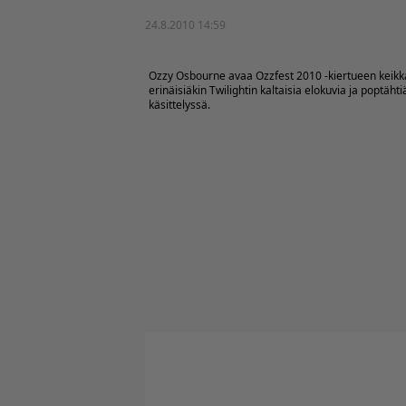
24.8.2010 14:59
Ozzy Osbourne avaa Ozzfest 2010 -kiertueen keikkan
erinäisiäkin Twilightin kaltaisia elokuvia ja popt
käsittelyssä.