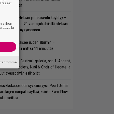
. Pääset
C/DC-pestiään
e
öläisiä kyykytetään ja maaseutu köyhtyy –
n siihen
mppi Varosen 70-vuotisjuhlabiisillä otetaan
uraavalla
ukasti kantaa nykymenoon
il Young julkaisee uuden albumin –
simaistiaisella mittaa 11 minuuttia
llsinki Metal Festival -galleria, osa 1: Accept,
äytäntömme
ack Label Society, Ikinä & Choir of Hecate ja
ut avauspäivän esiintyjät
assikkokappaleen syväanalyysi: Pearl Jamin
kuaikojen rumpali näyttää, kuinka Even Flow
uluu soittaa