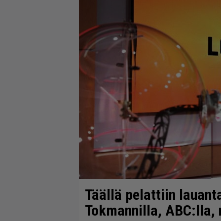
Täällä pelattiin lauant
Tokmannilla, ABC:lla,