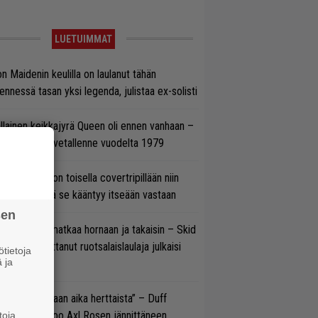
LUETUIMMAT
on Maidenin keulilla on laulanut tähän
nnessä tasan yksi legenda, julistaa ex-solisti
llainen keikkajyrä Queen oli ennen vanhaan –
tso tulinen livetallenne vuodelta 1979
vio: Saimaa on toisella covertripillään niin
vereeni, että se kääntyy itseään vastaan
sen
ik Grönwall matkaa hornaan ja takaisin – Skid
w’ssa vaikuttanut ruotsalaislaulaja julkaisi
tietoja
 ja
uden videon
e oli oikeastaan aika herttaista” – Duff
cKagan kertoo Axl Rosen jännittäneen
toja