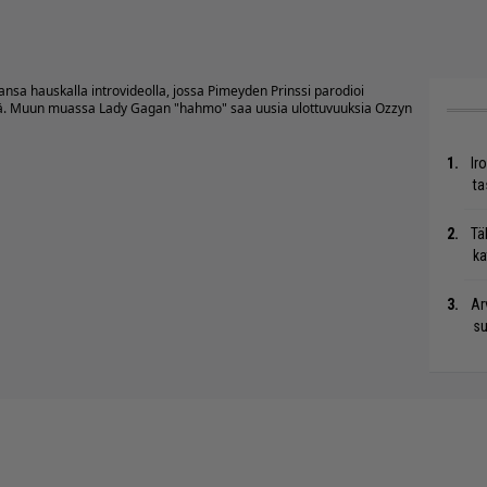
sa hauskalla introvideolla, jossa Pimeyden Prinssi parodioi
ähtiä. Muun muassa Lady Gagan "hahmo" saa uusia ulottuvuuksia Ozzyn
Ir
ta
Tä
ka
Ar
su