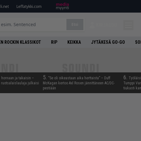
i.net
Leffatykki.com
Etsi
KIRJAUDU
N ROCKIN KLASSIKOT
RIP
KEIKKA
JYTÄKESÄ GO-GO
SO
5.
6.
 hornaan ja takaisin –
”Se oli oikeastaan aika herttaista” – Duff
Työläis
ruotsalaislaulaja julkaisi
McKagan kertoo Axl Rosen jännittäneen AC/DC-
Tumppi Varo
pestiään
tiukasti k