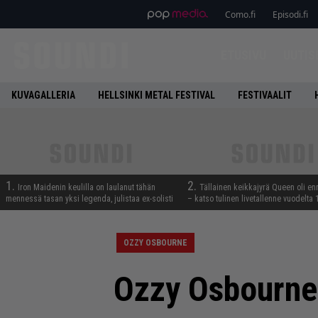
Como.fi
Episodi.fi
ETUSIVU
UUTIS
KUVAGALLERIA
HELLSINKI METAL FESTIVAL
FESTIVAALIT
1.
2.
Iron Maidenin keulilla on laulanut tähän
Tällainen keikkajyrä Queen oli e
mennessä tasan yksi legenda, julistaa ex-solisti
– katso tulinen livetallenne vuodelta
OZZY OSBOURNE
Ozzy Osbourne