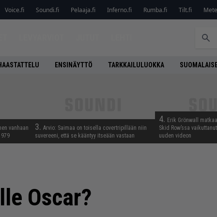
Voice.fi
Soundi.fi
Pelaaja.fi
Inferno.fi
Rumba.fi
Tilt.fi
Metel
ET
LEVYARVIOT
JUTUT
LEHTI
HAASTATTELU
ENSINÄYTTÖ
TARKKAILULUOKKA
SUOMALAISE
4.
Erik Grönwall matkaa
3.
nnen vanhaan
Arvio: Saimaa on toisella covertripillään niin
Skid Row’ssa vaikuttanut 
 1979
suvereeni, että se kääntyy itseään vastaan
uuden videon
lle Oscar?