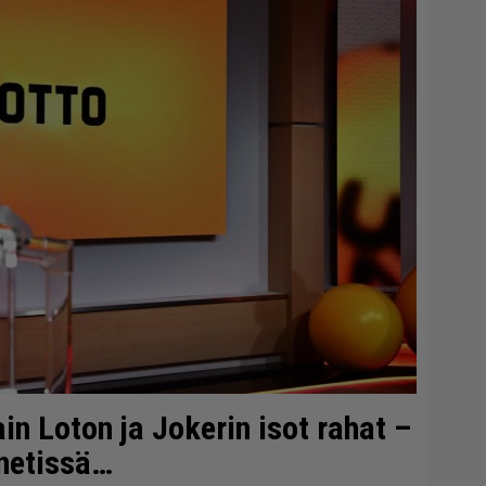
ain Loton ja Jokerin isot rahat –
 netissä…