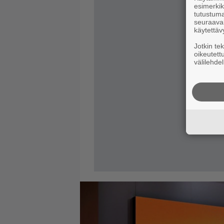
esimerkiks
tutustuma
seuraaval
käytettäv
Jotkin te
oikeutett
välilehdel