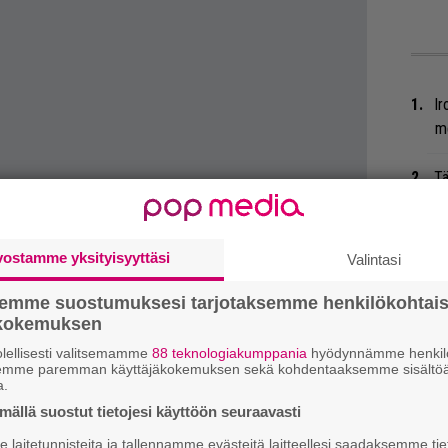
Ir
me
Tä
ka
Ar
vostamme yksityisyyttäsi
Valintasi
su
 tiedät mistä kahvitauolla puhutaan! Nappaa
semme suostumuksesi tarjotaksemme henkilökohtai
ökokemuksen
Er
eenaiheet suoraan sähköpostiin tästä.
Ro
lellisesti valitsemamme
88 teknologiakumppania
hyödynnämme henkilö
semme paremman käyttäjäkokemuksen sekä kohdentaaksemme sisältöä
u
a.
ällä suostut tietojesi käyttöön seuraavasti
”S
M
laitetunnisteita ja tallennamme evästeitä laitteellesi saadaksemme tie