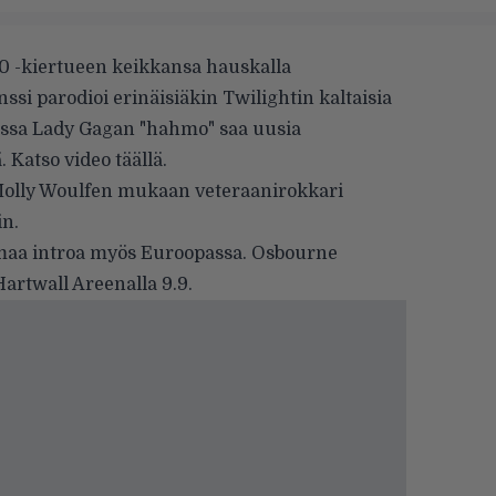
0 -kiertueen keikkansa hauskalla
nssi parodioi erinäisiäkin Twilightin kaltaisia
assa Lady Gagan "hahmo" saa uusia
. Katso video
täällä
.
olly Woulfen
mukaan veteraanirokkari
in.
maa introa myös Euroopassa. Osbourne
artwall Areenalla 9.9.