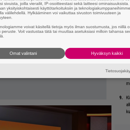
i sivuista, joilla vierailit, IP-osoitteestasi sekä laitteesi ominaisuuksista
A
an yksityiskohtaisesti käyttötarkoituksiin ja teknologiakumppaneihimm
la välilehdellä. Hylkääminen voi vaikuttaa sivuston toimivuuteen ja
yyteen.
Ty
knologiamme voivat käsitellä tietoja myös ilman suostumusta, jos niillä o
Tu
u peruste. Voit vastustaa tätä tai muuttaa asetuksiasi milloin tahansa se
ti
lä.
Ne
Omat valintani
Hyväksyn kaikki
en
He
Tietosuojak
Bl
mu
Kl
al
ku