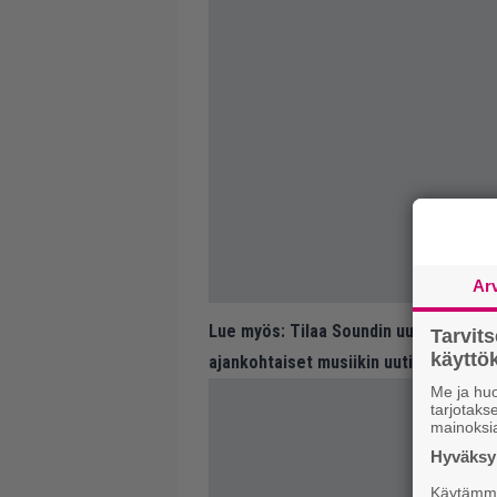
Ar
Lue myös:
Tilaa Soundin uutiskirje ja
Tarvit
käytt
ajankohtaiset musiikin uutiset ja puh
Me ja huo
tarjotak
mainoksi
Hyväksym
Käytämme 