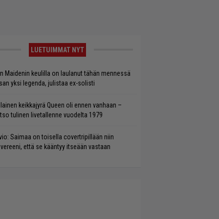
LUETUIMMAT NYT
on Maidenin keulilla on laulanut tähän mennessä
san yksi legenda, julistaa ex-solisti
llainen keikkajyrä Queen oli ennen vanhaan –
tso tulinen livetallenne vuodelta 1979
vio: Saimaa on toisella covertripillään niin
vereeni, että se kääntyy itseään vastaan