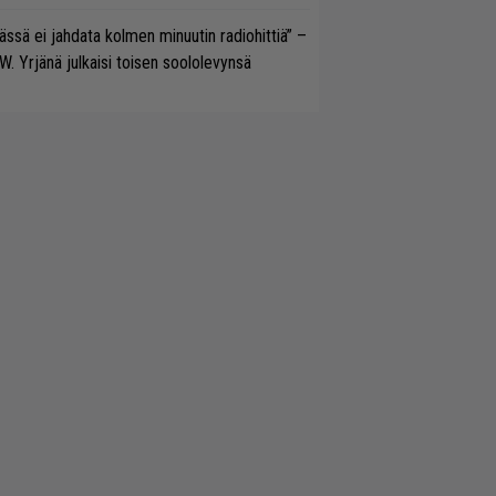
ässä ei jahdata kolmen minuutin radiohittiä” –
W. Yrjänä julkaisi toisen soololevynsä