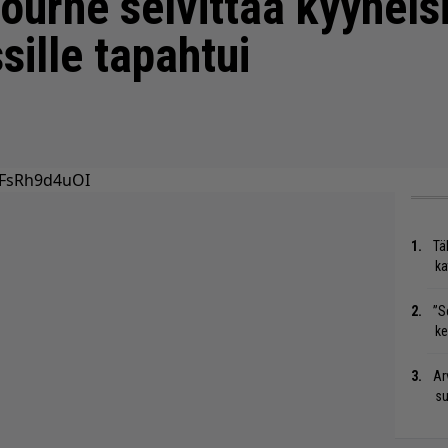
ourne selvittää kyynelsi
sille tapahtui
HFsRh9d4uOI
Tä
ka
”S
ke
Ar
su