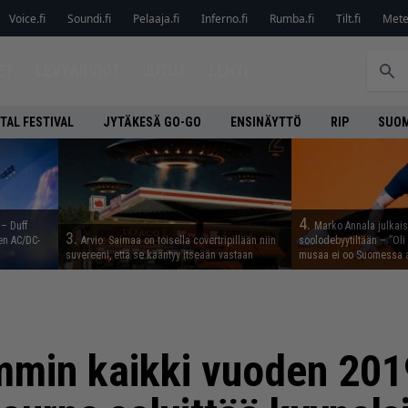
Voice.fi
Soundi.fi
Pelaaja.fi
Inferno.fi
Rumba.fi
Tilt.fi
Metel
ET
LEVYARVIOT
JUTUT
LEHTI
TAL FESTIVAL
JYTÄKESÄ GO-GO
ENSINÄYTTÖ
RIP
SUOM
4.
 – Duff
Marko Annala julkais
3.
en AC/DC-
Arvio: Saimaa on toisella covertripillään niin
soolodebyytiltään – ”Oli 
suvereeni, että se kääntyy itseään vastaan
musaa ei oo Suomessa a
mmin kaikki vuoden 201