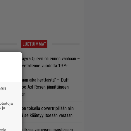
LUETUIMMAT
llainen keikkajyrä Queen oli ennen vanhaan –
tso tulinen livetallenne vuodelta 1979
e oli oikeastaan aika herttaista” – Duff
cKagan kertoo Axl Rosen jännittäneen
sen
C/DC-pestiään
tietoja
 ja
vio: Saimaa on toisella covertripillään niin
vereeni, että se kääntyy itseään vastaan
rko Annala julkaisi viimeisen maistiaisen
toja