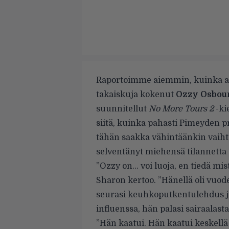
Raportoimme
aiemmin, kuinka a
takaiskuja kokenut
Ozzy Osbou
suunnitellut
No More Tours 2
-ki
siitä, kuinka pahasti Pimeyden pr
tähän saakka vähintäänkin vaiht
selventänyt miehensä tilannetta
”Ozzy on… voi luoja, en tiedä mist
Sharon kertoo. ”Hänellä oli vuode
seurasi keuhkoputkentulehdus ja
influenssa, hän palasi sairaalasta
”Hän kaatui. Hän kaatui keskellä