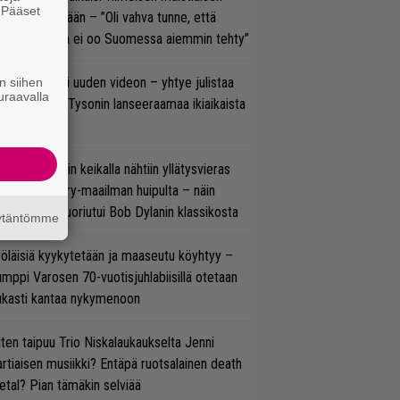
. Pääset
olodebyytiltään – ”Oli vahva tunne, että
e
llaista musaa ei oo Suomessa aiemmin tehty”
thrax julkaisi uuden videon – yhtye julistaa
n siihen
uraavalla
isillään Mike Tysonin lanseeraamaa ikiaikaista
isautta
ns N’ Rosesin keikalla nähtiin yllätysvieras
oraan country-maailman huipulta – näin
koonpano suoriutui Bob Dylanin klassikosta
äytäntömme
öläisiä kyykytetään ja maaseutu köyhtyy –
mppi Varosen 70-vuotisjuhlabiisillä otetaan
ukasti kantaa nykymenoon
ten taipuu Trio Niskalaukaukselta Jenni
rtiaisen musiikki? Entäpä ruotsalainen death
tal? Pian tämäkin selviää