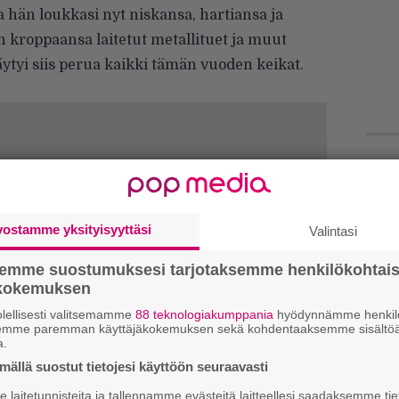
 hän loukkasi nyt niskansa, hartiansa ja
 kroppaansa laitetut metallituet ja muut
äytyi siis perua kaikki tämän vuoden keikat.
Tä
ka
vostamme yksityisyyttäsi
Valintasi
”S
M
semme suostumuksesi tarjotaksemme henkilökohtai
A
ökokemuksen
lellisesti valitsemamme
88 teknologiakumppania
hyödynnämme henkilö
semme paremman käyttäjäkokemuksen sekä kohdentaaksemme sisältöä
Ar
a.
su
ällä suostut tietojesi käyttöön seuraavasti
Ma
laitetunnisteita ja tallennamme evästeitä laitteellesi saadaksemme tie