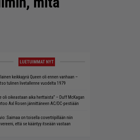
lmin, mitä
LUETUIMMAT NYT
llainen keikkajyrä Queen oli ennen vanhaan –
tso tulinen livetallenne vuodelta 1979
e oli oikeastaan aika herttaista” – Duff McKagan
rtoo Axl Rosen jännittäneen AC/DC-pestiään
vio: Saimaa on toisella covertripillään niin
vereeni, että se kääntyy itseään vastaan