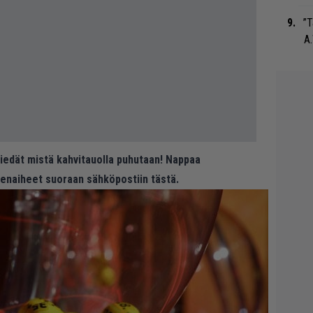
”T
A.
 tiedät mistä kahvitauolla puhutaan! Nappaa
eenaiheet suoraan sähköpostiin tästä.