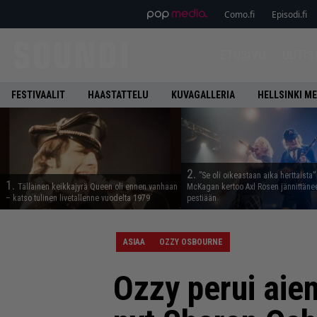
Como.fi
Episodi.fi
ETUSIVU
UUTIS
FESTIVAALIT
HAASTATTELU
KUVAGALLERIA
HELLSINKI ME
2.
”Se oli oikeastaan aika herttaista”
1.
Tällainen keikkajyrä Queen oli ennen vanhaan
McKagan kertoo Axl Rosen jännittäne
– katso tulinen livetallenne vuodelta 1979
pestiään
ASIAA
OZZY OSBOURNE
Ozzy perui aie