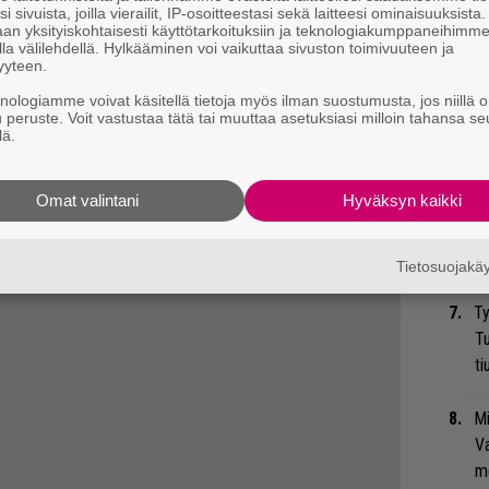
i sivuista, joilla vierailit, IP-osoitteestasi sekä laitteesi ominaisuuksista
so
an yksityiskohtaisesti käyttötarkoituksiin ja teknologiakumppaneihimm
tä
la välilehdellä. Hylkääminen voi vaikuttaa sivuston toimivuuteen ja
yyteen.
An
knologiamme voivat käsitellä tietoja myös ilman suostumusta, jos niillä o
u peruste. Voit vastustaa tätä tai muuttaa asetuksiasi milloin tahansa se
bi
lä.
envuorosta yltä, 2:38:n paikkeilta.
vi
nettomuus tapahtui vuonna 2003.
Omat valintani
Hyväksyn kaikki
äälle jälleen ensi vuoden helmikuussa.
Gu
su
ko
Tietosuojak
Ty
Tu
ti
Mi
Va
me