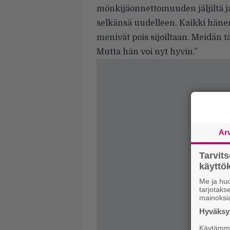
mönkijäonnettomuuden jäljiltä ja
selkänsä uudelleen. Kaikki hänen
menivät pois sijoiltaan. Meidän t
Mutta hän voi nyt hyvin.”
Ar
Tarvit
käytt
Me ja huo
tarjotak
mainoksi
Hyväksym
Käytämme 