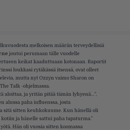
lkuvuodesta melkoisen määrän terveydellisiä
rne
joutui perumaan tälle vuodelle
ertueen keikat kaaduttuaan kotonaan.
Raportit
inssi loukkasi rytäkässä itsensä, ovat olleet
elevia, mutta nyt Ozzyn vaimo Sharon on
 The Talk -ohjelmassa.
ä aloittaa, ja yritän pitää tämän lyhyenä…”,
n alussa paha influenssa, josta
 sitä sitten keuhkokuume. Kun hänellä oli
 kotiin ja hänelle sattui paha tapaturma.”
 yötä. Hän oli vuosia sitten koomassa