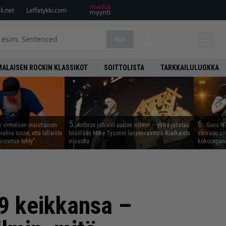
i.net
Leffatykki.com
Etsi
KIRJAUDU
ALAISEN ROCKIN KLASSIKOT
SOITTOLISTA
TARKKAILULUOKKA
5.
6.
i viimeisen maistiaisen
Anthrax julkaisi uuden videon – yhtye julistaa
Guns N’ 
vahva tunne, että tällaista
biisillään Mike Tysonin lanseeraamaa ikiaikaista
suoraan co
iemmin tehty”
viisautta
kokoonpano
9 keikkansa –