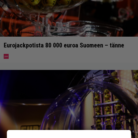
Eurojackpotista 80 000 euroa Suomeen – tänne