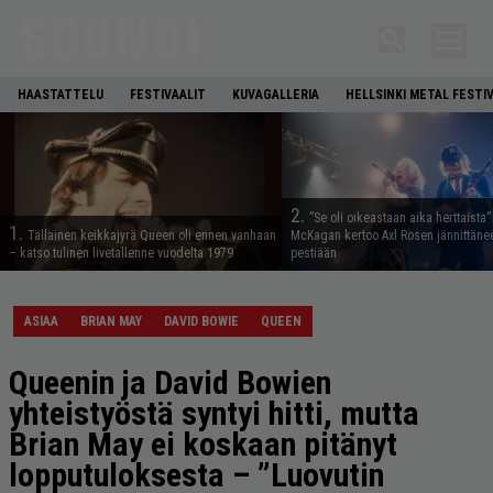
HAASTATTELU
FESTIVAALIT
KUVAGALLERIA
HELLSINKI METAL FESTI
2.
”Se oli oikeastaan aika herttaista”
1.
Tällainen keikkajyrä Queen oli ennen vanhaan
McKagan kertoo Axl Rosen jännittäne
– katso tulinen livetallenne vuodelta 1979
pestiään
ASIAA
BRIAN MAY
DAVID BOWIE
QUEEN
Queenin ja David Bowien
yhteistyöstä syntyi hitti, mutta
Brian May ei koskaan pitänyt
lopputuloksesta – ”Luovutin