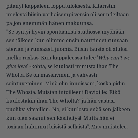
pitänyt kappaleen lopputuloksesta. Kitaristin
mielestä biisin varhaisempi versio oli soundeiltaan
paljon enemmän hänen makuunsa.
”Se syntyi hyvin spontaanisti studiossa myöhään
sen jälkeen kun olimme ensin nauttineet runsaan
aterian ja runsaasti juomia. Biisin tausta oli aluksi
melko raskas. Kun kappaleessa tulee ’
Why can’t we
give love
’ -kohta, se kuulosti minusta ihan The
Wholta. Se oli massiivinen ja vahvasti
sointuvetoinen. Minä olin innoissani, koska pidin
The Whosta. Muistan intoilleeni Davidille: ’Eikö
kuulostakin ihan The Wholta?’ ja hän vastasi
puoliksi vitsaillen: ’No, ei kuulosta enää sen jälkeen
kun olen saanut sen käsiteltyä!’ Mutta hän ei
tosiaan halunnut biisistä sellaista”, May muistelee.