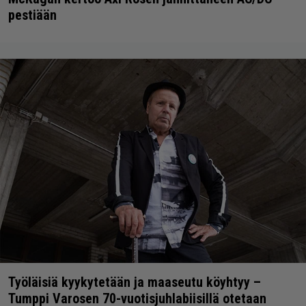
pestiään
Työläisiä kyykytetään ja maaseutu köyhtyy –
Tumppi Varosen 70-vuotisjuhlabiisillä otetaan