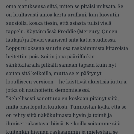
oma ajatuksensa siitä, miten se pitäisi miksata. Se
on luultavasti ainoa kerta urallani, kun luovutin
suosiolla, koska tiesin, että asiasta tulisi vielä
tappelu. Käytännössä Freddie (Mercury, Queen-
laulaja) ja David väänsivät siitä kättä studiossa.
Lopputuloksena suurin osa raskaimmista kitaroista
heitettiin pois. Soitin jopa pääriffinkin
sähkökitaralla pitkälti samaan tapaan kuin nyt
soitan sitä keikoilla, mutta se ei päätynyt
lopulliseen versioon – he käyttivät akustisia juttuja,
jotka oli nauhoitettu demomielessä.”
”Rehellisesti sanottuna en koskaan pitänyt siitä,
miltä biisi lopulta kuulosti. Tunnustan kyllä, että se
on tehty siitä näkökulmasta hyvin ja toimii ja
ihmiset rakastavat biisiä. Keikoilla soitamme sitä
kuitenkin hieman raskaammin ja mielestäni se