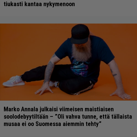
tiukasti kantaa nykymenoon
Marko Annala julkaisi viimeisen maistiaisen
soolodebyytiltään – ”Oli vahva tunne, että tällaista
musaa ei oo Suomessa aiemmin tehty”