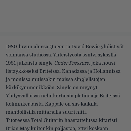
1980-luvun alussa Queen ja David Bowie yhdistivät
voimansa studiossa. Yhteistyöstä syntyi syksyllä
1981 julkaistu single
Under Pressure
, joka nousi
listaykköseksi Briteissä, Kanadassa ja Hollannissa
ja monissa muissakin maissa singlelistojen
kärkikymmenikköön. Single on myynyt
Yhdysvalloissa nelinkertaista platinaa ja Briteissä
kolminkertaista. Kappale on siis kaikilla
mahdollisilla mittareilla suuri hitti.
Tuoreessa
Total Guitarin haastattelussa
kitaristi
Brian May kuitenkin paljastaa, ettei koskaan