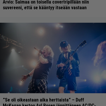
Arvio: Saimaa on toisella covertripillään niin
suvereeni, että se kääntyy itseään vastaan
”Se oli oikeastaan aika herttaista” – Duff
McKagan kertoo Axl Rosen jännittäneen AC/DC-