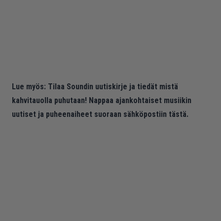
Lue myös:
Tilaa Soundin uutiskirje ja tiedät mistä
kahvitauolla puhutaan! Nappaa ajankohtaiset musiikin
uutiset ja puheenaiheet suoraan sähköpostiin tästä.