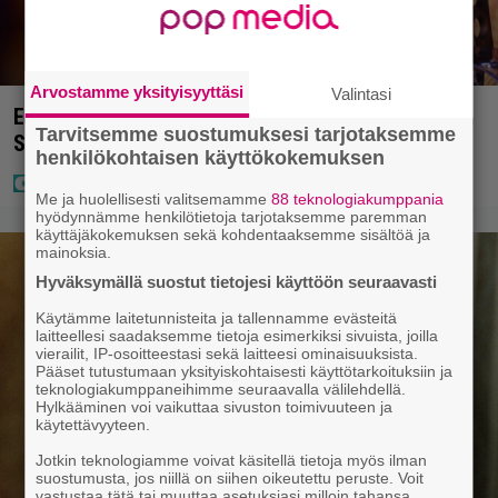
Arvostamme yksityisyyttäsi
Valintasi
Eurojackpotissa poksahti 32,7 miljoonaa, ja tänne
Tarvitsemme suostumuksesi tarjotaksemme
Suomen isoin voitto meni
henkilökohtaisen käyttökokemuksen
Me ja huolellisesti valitsemamme
88 teknologiakumppania
hyödynnämme henkilötietoja tarjotaksemme paremman
käyttäjäkokemuksen sekä kohdentaaksemme sisältöä ja
mainoksia.
Hyväksymällä suostut tietojesi käyttöön seuraavasti
Käytämme laitetunnisteita ja tallennamme evästeitä
laitteellesi saadaksemme tietoja esimerkiksi sivuista, joilla
vierailit, IP-osoitteestasi sekä laitteesi ominaisuuksista.
Pääset tutustumaan yksityiskohtaisesti käyttötarkoituksiin ja
teknologiakumppaneihimme seuraavalla välilehdellä.
Hylkääminen voi vaikuttaa sivuston toimivuuteen ja
käytettävyyteen.
Jotkin teknologiamme voivat käsitellä tietoja myös ilman
suostumusta, jos niillä on siihen oikeutettu peruste. Voit
vastustaa tätä tai muuttaa asetuksiasi milloin tahansa