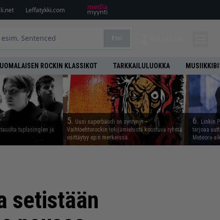
i.net
Leffatykki.com
Etsi
KIRJAUDU
UOMALAISEN ROCKIN KLASSIKOT
TARKKAILULUOKKA
MUSIIKKIB
5.
6.
Uusi superbändi on syntynyt –
Linkin 
tauolta tuplasinglen ja
Vaihtoehtorockin tekijämiehistä koostuva ryhmä
tarjoaa uut
esittäytyy ep:n merkeissä
Meteora-aik
a setistään