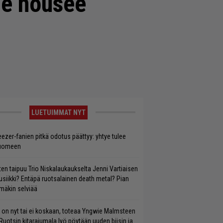
le nousee
LUETUIMMAT NYT
ezer-fanien pitkä odotus päättyy: yhtye tulee
uomeen
ten taipuu Trio Niskalaukaukselta Jenni Vartiaisen
siikki? Entäpä ruotsalainen death metal? Pian
mäkin selviää
 on nyt tai ei koskaan, toteaa Yngwie Malmsteen
Ruotsin kitarajumala lyö pöytään uuden biisin ja