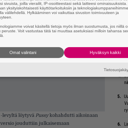
i sivuista, joilla vierailit, IP-osoitteestasi sekä laitteesi ominaisuuksista
t
an yksityiskohtaisesti käyttötarkoituksiin ja teknologiakumppaneihimm
la välilehdellä. Hylkääminen voi vaikuttaa sivuston toimivuuteen ja
yyteen.
Mi
knologiamme voivat käsitellä tietoja myös ilman suostumusta, jos niillä o
Va
u peruste. Voit vastustaa tätä tai muuttaa asetuksiasi milloin tahansa se
me
lä.
Se
Omat valintani
Hyväksyn kaikki
Ma
uu
Tietosuojak
Bl
nä
Uu
Va
ry
-levyltä löytyvä
Pussy
kohahdutti aikoinaan
versio jouduttiin julkaisemaan
Li