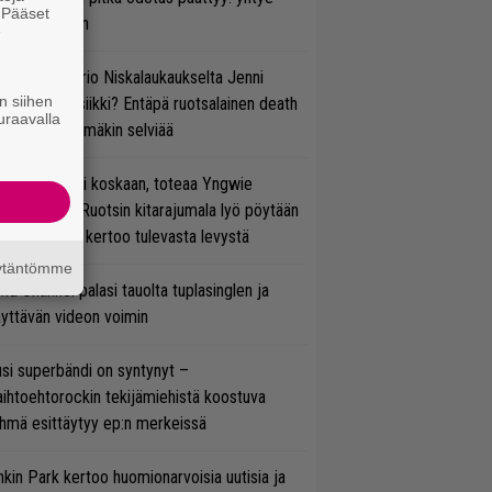
. Pääset
ulee Suomeen
e
ten taipuu Trio Niskalaukaukselta Jenni
n siihen
rtiaisen musiikki? Entäpä ruotsalainen death
uraavalla
tal? Pian tämäkin selviää
 on nyt tai ei koskaan, toteaa Yngwie
lmsteen – Ruotsin kitarajumala lyö pöytään
den biisin ja kertoo tulevasta levystä
äytäntömme
ind Channel palasi tauolta tuplasinglen ja
yttävän videon voimin
si superbändi on syntynyt –
ihtoehtorockin tekijämiehistä koostuva
hmä esittäytyy ep:n merkeissä
nkin Park kertoo huomionarvoisia uutisia ja