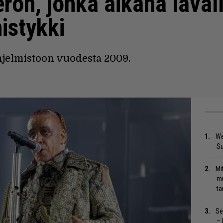
ron, jonka aikana laval
istykki
jelmistoon vuodesta 2009.
We
S
Mi
mu
tä
Se
– 