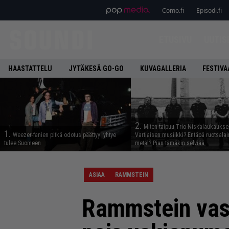
Como.fi
Episodi.fi
ETUSIVU
UUTIS
HAASTATTELU
JYTÄKESÄ GO-GO
KUVAGALLERIA
FESTIVA
2.
Miten taipuu Trio Niskalaukaukse
1.
Weezer-fanien pitkä odotus päättyy: yhtye
Vartiaisen musiikki? Entäpä ruotsala
tulee Suomeen
metal? Pian tämäkin selviää
ASIAA
RAMMSTEIN
Rammstein vast