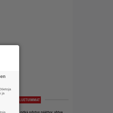
sen
tietoja
 ja
LUETUIMMAT
toja
ezer-fanien pitkä odotus päättyy: yhtye