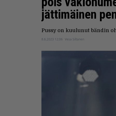
pois vakionume
jättimäinen pen
Pussy on kuulunut bändin oh
8.6.2023 12:06
Vesa Siltanen