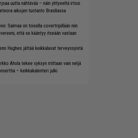
rjoaa uutta nähtävää – näin yhtyeeltä irtosi
teora-aikojen tuotanto Brasiliassa
vio: Saimaa on toisella covertripillään niin
vereeni, että se kääntyy itseään vastaan
enn Hughes jättää keikkalavat terveyssyistä
rkko Ahola tekee syksyn mittaan vain neljä
nserttia – keikkakalenteri julki