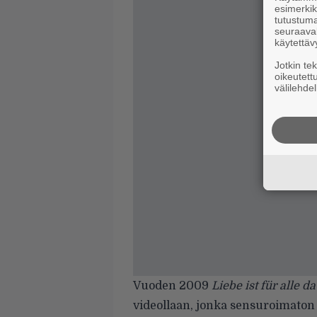
esimerkiks
tutustuma
seuraaval
käytettäv
Jotkin te
oikeutett
välilehdel
Vuoden 2009
Liebe ist für alle da
videollaan, jonka sensuroimaton 