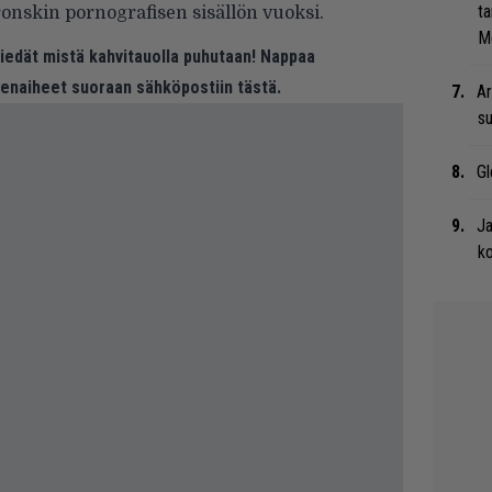
ta
ronskin pornografisen sisällön vuoksi.
Me
 tiedät mistä kahvitauolla puhutaan! Nappaa
eenaiheet suoraan sähköpostiin tästä.
Ar
su
Gl
Ja
ko