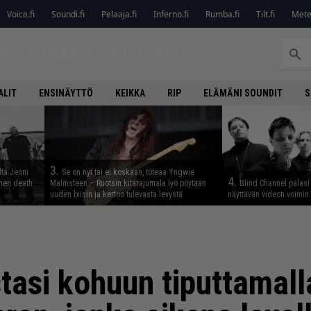
Voice.fi
Soundi.fi
Pelaaja.fi
Inferno.fi
Rumba.fi
Tilt.fi
Metel
ET
LEVYARVIOT
JUTUT
LEHTI
ALIT
ENSINÄYTTÖ
KEIKKA
RIP
ELÄMÄNI SOUNDIT
S
3.
lta Jenni
Se on nyt tai ei koskaan, toteaa Yngwie
4.
inen death
Malmsteen – Ruotsin kitarajumala lyö pöytään
Blind Channel palasi 
uuden biisin ja kertoo tulevasta levystä
näyttävän videon voimin
asi kohuun tiputtamall