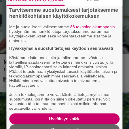
Tarvitsemme suostumuksesi tarjotaksemme
henkilökohtaisen käyttökokemuksen
Me ja huolellisesti valitsemamme
88 teknologiakumppania
hyödynnämme henkilötietoja tarjotaksemme paremman
käyttäjäkokemuksen sekä kohdentaaksemme sisältöä ja
mainoksia.
Hyväksymällä suostut tietojesi käyttöön seuraavasti
Käytämme laitetunnisteita ja tallennamme evästeitä
Nyt Netflixissä: Yksi viime vuosien parhaista
laitteellesi saadaksemme tietoja esimerkiksi sivuista, joilla
vierailit, IP-osoitteestasi sekä laitteesi ominaisuuksista.
rikossarjoista – IMDB-arvio 8,8
Pääset tutustumaan yksityiskohtaisesti käyttötarkoituksiin ja
teknologiakumppaneihimme seuraavalla välilehdellä.
Hylkääminen voi vaikuttaa sivuston toimivuuteen ja
käytettävyyteen.
Jotkin teknologiamme voivat käsitellä tietoja myös ilman
suostumusta, jos niillä on siihen oikeutettu peruste. Voit
vastustaa tätä tai muuttaa asetuksiasi milloin tahansa
seuraavalla välilehdellä.
Hyväksyn kaikki