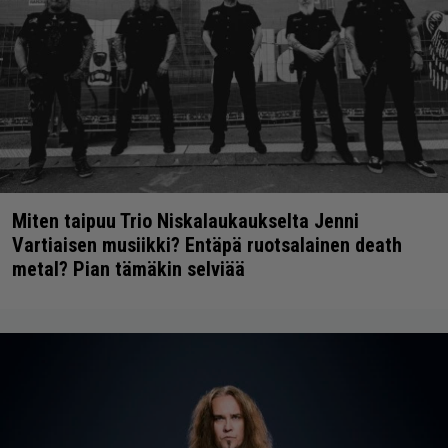
Miten taipuu Trio Niskalaukaukselta Jenni
Vartiaisen musiikki? Entäpä ruotsalainen death
metal? Pian tämäkin selviää