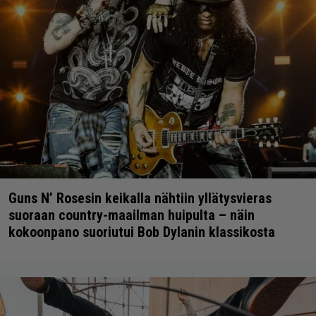
Guns N’ Rosesin keikalla nähtiin yllätysvieras
suoraan country-maailman huipulta – näin
kokoonpano suoriutui Bob Dylanin klassikosta