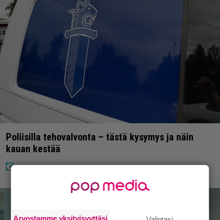
Poliisilla tehovalvonta – tästä kysymys ja näin
kauan kestää
Arvostamme yksityisyyttäsi
Valintasi