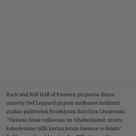
Rock and Roll Hall of Fameen perjantai-iltana
nimetty Def Leppard järjesti melkoiset kekkerit
gaalan päätteeksi Brooklynin Barclays Centerissä.
”Yleensä tässä vaiheessa on tähdistöjamit, mutta
kokeilemme tällä kertaa jotain hieman erilaista”,