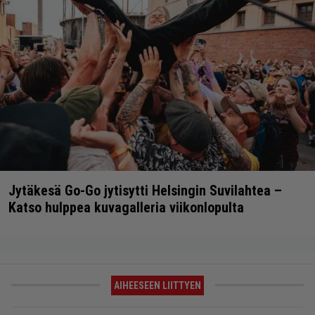
Jytäkesä Go-Go jytisytti Helsingin Suvilahtea –
Katso hulppea kuvagalleria viikonlopulta
AIHEESEEN LIITTYEN