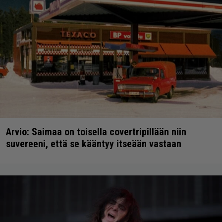
Arvio: Saimaa on toisella covertripillään niin
suvereeni, että se kääntyy itseään vastaan