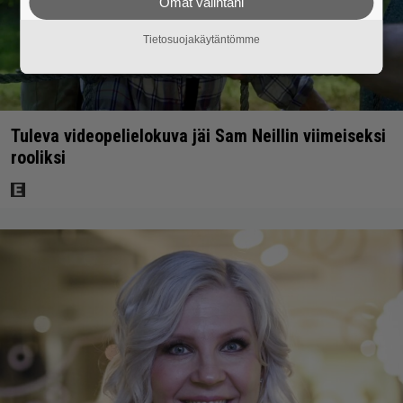
Omat valintani
Tietosuojakäytäntömme
Tuleva videopelielokuva jäi Sam Neillin viimeiseksi
rooliksi