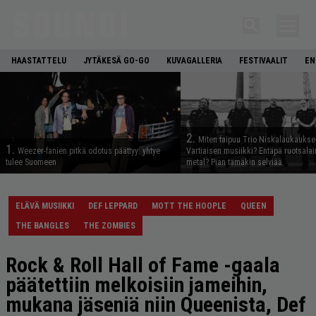
HAASTATTELU
JYTÄKESÄ GO-GO
KUVAGALLERIA
FESTIVAALIT
EN
2.
Miten taipuu Trio Niskalaukaukse
1.
Weezer-fanien pitkä odotus päättyy: yhtye
Vartiaisen musiikki? Entäpä ruotsala
tulee Suomeen
metal? Pian tämäkin selviää
ELÄVÄ MUSIIKKI
DEF LEPPARD
MOTT THE HOOPLE
QUEEN
THE BANGLES
THE ZOMBIES
Rock & Roll Hall of Fame -gaala
päätettiin melkoisiin jameihin,
mukana jäseniä niin Queenista, Def