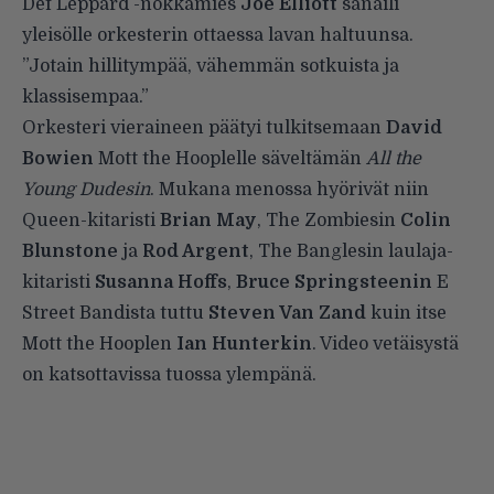
Def Leppard -nokkamies
Joe Elliott
sanaili
yleisölle orkesterin ottaessa lavan haltuunsa.
”Jotain hillitympää, vähemmän sotkuista ja
klassisempaa.”
Orkesteri vieraineen päätyi tulkitsemaan
David
Bowien
Mott the Hooplelle säveltämän
All the
Young Dudesin
. Mukana menossa hyörivät niin
Queen-kitaristi
Brian May
, The Zombiesin
Colin
Blunstone
ja
Rod Argent
, The Banglesin laulaja-
kitaristi
Susanna Hoffs
,
Bruce Springsteenin
E
Street Bandista tuttu
Steven Van Zand
kuin itse
Mott the Hooplen
Ian Hunterkin
. Video vetäisystä
on katsottavissa tuossa ylempänä.