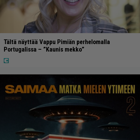
Tältä näyttää Vappu Pimiän perhelomalla
Portugalissa – ”Kaunis mekko”