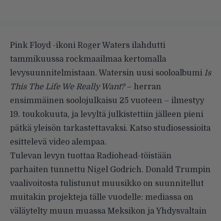
Pink Floyd -ikoni Roger Waters ilahdutti
tammikuussa rockmaailmaa kertomalla
levysuunnitelmistaan. Watersin uusi sooloalbumi
Is
This The Life We Really Want?
– herran
ensimmäinen soolojulkaisu 25 vuoteen – ilmestyy
19. toukokuuta, ja levyltä julkistettiin jälleen pieni
pätkä yleisön tarkastettavaksi. Katso studiosessioita
esittelevä video alempaa.
Tulevan levyn tuottaa Radiohead-töistään
parhaiten tunnettu Nigel Godrich. Donald Trumpin
vaalivoitosta tulistunut muusikko on suunnitellut
muitakin projekteja tälle vuodelle: mediassa on
väläytelty muun muassa Meksikon ja Yhdysvaltain