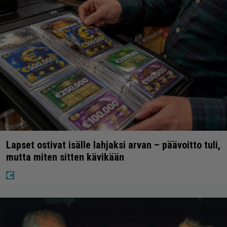
Lapset ostivat isälle lahjaksi arvan – päävoitto tuli,
mutta miten sitten kävikään