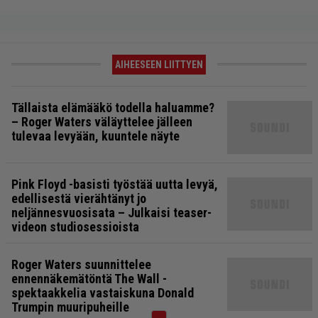
AIHEESEEN LIITTYEN
Tällaista elämääkö todella haluamme?
– Roger Waters väläyttelee jälleen
tulevaa levyään, kuuntele näyte
Pink Floyd -basisti työstää uutta levyä,
edellisestä vierähtänyt jo
neljännesvuosisata – Julkaisi teaser-
videon studiosessioista
Roger Waters suunnittelee
ennennäkemätöntä The Wall -
spektaakkelia vastaiskuna Donald
Trumpin muuripuheille