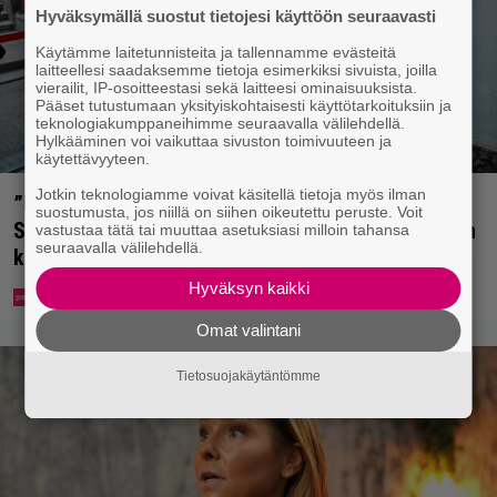
Hyväksymällä suostut tietojesi käyttöön seuraavasti
Käytämme laitetunnisteita ja tallennamme evästeitä
laitteellesi saadaksemme tietoja esimerkiksi sivuista, joilla
vierailit, IP-osoitteestasi sekä laitteesi ominaisuuksista.
Pääset tutustumaan yksityiskohtaisesti käyttötarkoituksiin ja
teknologiakumppaneihimme seuraavalla välilehdellä.
Hylkääminen voi vaikuttaa sivuston toimivuuteen ja
käytettävyyteen.
Jotkin teknologiamme voivat käsitellä tietoja myös ilman
”Mitä isompi vehje, sen paremmin kulkee” –
suostumusta, jos niillä on siihen oikeutettu peruste. Voit
Susanna Penttilä suuntasi Bangbussinsa Helsingin
vastustaa tätä tai muuttaa asetuksiasi milloin tahansa
seuraavalla välilehdellä.
keskustaan
Hyväksyn kaikki
Omat valintani
Tietosuojakäytäntömme