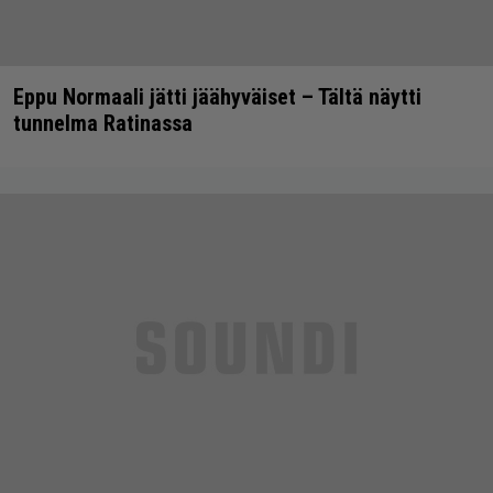
Eppu Normaali jätti jäähyväiset – Tältä näytti
tunnelma Ratinassa