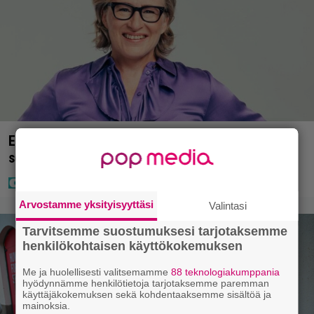
Elämäni biisin Katja Ståhlin roisi vitsi suututti
somen välittömästi
Arvostamme yksityisyyttäsi
Valintasi
Tarvitsemme suostumuksesi tarjotaksemme
henkilökohtaisen käyttökokemuksen
Me ja huolellisesti valitsemamme
88 teknologiakumppania
hyödynnämme henkilötietoja tarjotaksemme paremman
käyttäjäkokemuksen sekä kohdentaaksemme sisältöä ja
mainoksia.