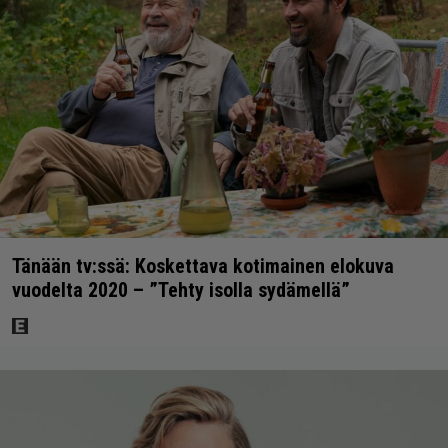
Tänään tv:ssä: Koskettava kotimainen elokuva
vuodelta 2020 – ”Tehty isolla sydämellä”