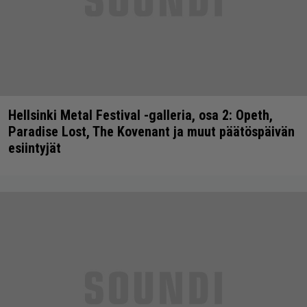
Hellsinki Metal Festival -galleria, osa 2: Opeth,
Paradise Lost, The Kovenant ja muut päätöspäivän
esiintyjät