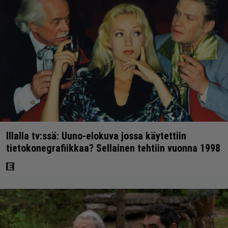
Illalla tv:ssä: Uuno-elokuva jossa käytettiin
tietokonegrafiikkaa? Sellainen tehtiin vuonna 1998