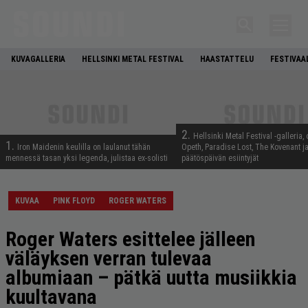
KUVAGALLERIA
HELLSINKI METAL FESTIVAL
HAASTATTELU
FESTIVAA
2.
Hellsinki Metal Festival -galleria, 
1.
Iron Maidenin keulilla on laulanut tähän
Opeth, Paradise Lost, The Kovenant j
mennessä tasan yksi legenda, julistaa ex-solisti
päätöspäivän esiintyjät
KUVAA
PINK FLOYD
ROGER WATERS
Roger Waters esittelee jälleen
väläyksen verran tulevaa
albumiaan – pätkä uutta musiikkia
kuultavana