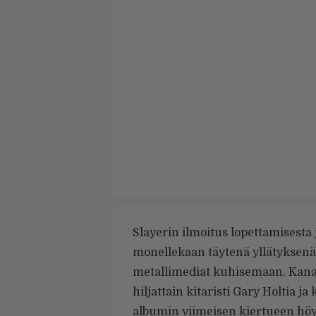
Slayerin ilmoitus lopettamisesta 
monellekaan täytenä yllätyksenä,
metallimediat kuhisemaan. Kana
hiljattain kitaristi Gary Holtia j
albumin viimeisen kiertueen höyst