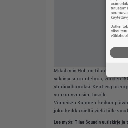
esimerkiks
tutustuma
seuraaval
käytettäv
Jotkin te
oikeutett
välilehdel
Mikäli siis Holt on tilanteen tasa
salaisia suunnitelmia, vuoden 2
studioalbumiksi. Kenties parempi 
suuruusvuosien tasolle.
Viimeisen Suomen-keikan päivämä
joku keikka sieltä vielä tälle vuod
Lue myös:
Tilaa Soundin uutiskirje ja