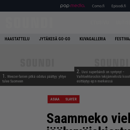
Como.fi
Episodi.fi
ETUSIVU
UUTIS
HAASTATTELU
JYTÄKESÄ GO-GO
KUVAGALLERIA
FESTIVA
2.
Uusi superbändi on syntynyt –
1.
Weezer-fanien pitkä odotus päättyy: yhtye
Vaihtoehtorockin tekijämiehistä koos
tulee Suomeen
esittäytyy ep:n merkeissä
ASIAA
SLAYER
Saammeko viel