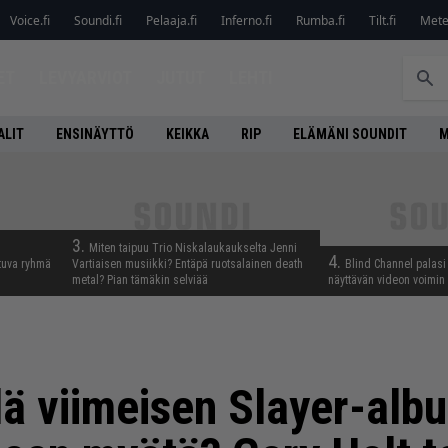
Voice.fi
Soundi.fi
Pelaaja.fi
Inferno.fi
Rumba.fi
Tilt.fi
Metel
ET
LEVYARVIOT
JUTUT
LEHTI
ALIT
ENSINÄYTTÖ
KEIKKA
RIP
ELÄMÄNI SOUNDIT
M
3.
Miten taipuu Trio Niskalaukaukselta Jenni
4.
tuva ryhmä
Vartiaisen musiikki? Entäpä ruotsalainen death
Blind Channel palasi 
metal? Pian tämäkin selviää
näyttävän videon voimin
ä viimeisen Slayer-alb