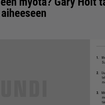
ueen myötä? Gary Holt t
aiheeseen
We
S
Uu
te
me
Mi
mu
tä