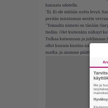
kannata odotella.
”Ei. Ei ole mitään uutta levyä. San
perään muutaman sentin verran
”Toisaalta nimeni on tänään Gar
tiedän. Olet kuitenkin nähnyt ke
Tulkaa katsomaan ja juhlimaan S
ollut kunnia kuulua näinä seits
matka, ja aiomme päättää sen lois
Ar
Tarvit
käytt
Me ja huo
tarjotak
mainoksi
Hyväksym
Käytämme 