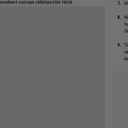
eenaiheet suoraan sähköpostiin tästä.
Gl
Nä
tu
Di
”U
s
ki