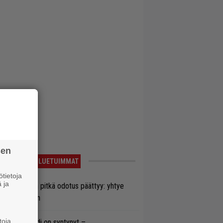
sen
LUETUIMMAT
tietoja
 ja
ezer-fanien pitkä odotus päättyy: yhtye
ulee Suomeen
toja
si superbändi on syntynyt –