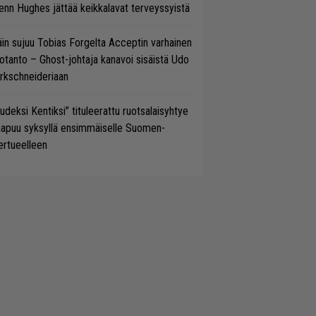
enn Hughes jättää keikkalavat terveyssyistä
in sujuu Tobias Forgelta Acceptin varhainen
otanto – Ghost-johtaja kanavoi sisäistä Udo
rkschneideriaan
udeksi Kentiksi” tituleerattu ruotsalaisyhtye
aapuu syksyllä ensimmäiselle Suomen-
ertueelleen