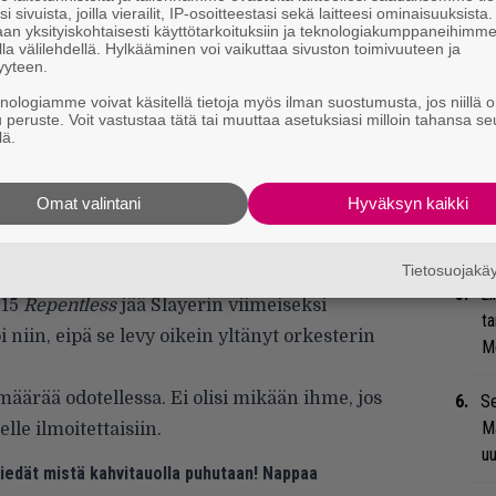
i sivuista, joilla vierailit, IP-osoitteestasi sekä laitteesi ominaisuuksista
Va
an yksityiskohtaisesti käyttötarkoituksiin ja teknologiakumppaneihimm
la välilehdellä. Hylkääminen voi vaikuttaa sivuston toimivuuteen ja
ry
yyteen.
knologiamme voivat käsitellä tietoja myös ilman suostumusta, jos niillä o
Mi
u peruste. Voit vastustaa tätä tai muuttaa asetuksiasi milloin tahansa se
Va
lä.
me
Omat valintani
Hyväksyn kaikki
Bl
nä
Tietosuojak
lla eikä Kerry Kingillä ja Tom Arayalla ole
Li
015
Repentless
jää Slayerin viimeiseksi
ta
niin, eipä se levy oikein yltänyt orkesterin
Me
ärää odotellessa. Ei olisi mikään ihme, jos
Se
Ma
elle ilmoitettaisiin.
uu
 tiedät mistä kahvitauolla puhutaan! Nappaa