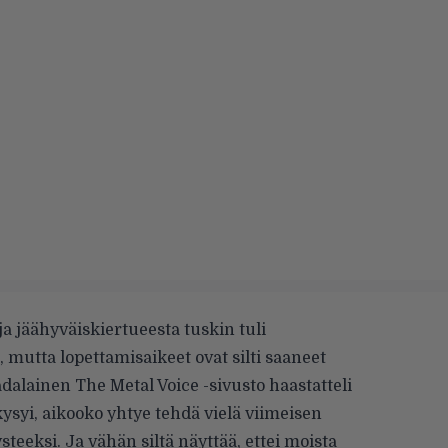
ja jäähyväiskiertueesta tuskin tuli
 mutta lopettamisaikeet ovat silti saaneet
dalainen The Metal Voice -sivusto
haastatteli
a kysyi, aikooko yhtye tehdä vielä viimeisen
eeksi. Ja vähän siltä näyttää, ettei moista