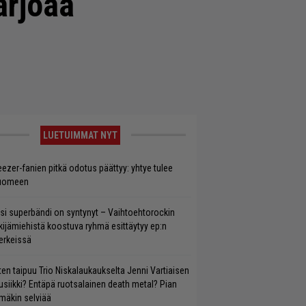
arjoaa
LUETUIMMAT NYT
ezer-fanien pitkä odotus päättyy: yhtye tulee
uomeen
si superbändi on syntynyt – Vaihtoehtorockin
kijämiehistä koostuva ryhmä esittäytyy ep:n
rkeissä
ten taipuu Trio Niskalaukaukselta Jenni Vartiaisen
siikki? Entäpä ruotsalainen death metal? Pian
mäkin selviää