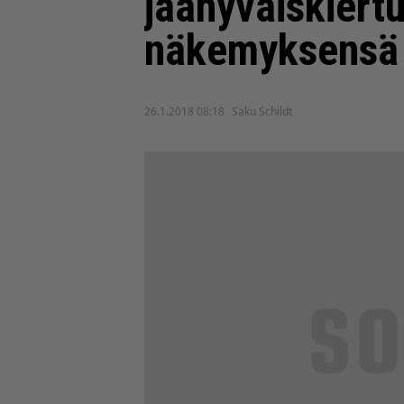
jäähyväiskiert
näkemyksensä 
26.1.2018 08:18
Saku Schildt