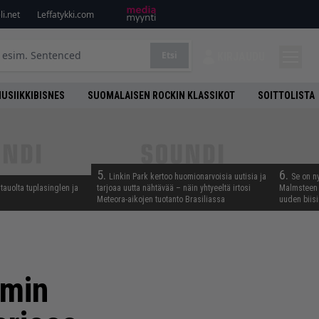
i.net
Leffatykki.com
Etsi
KIRJAUDU
USIIKKIBISNES
SUOMALAISEN ROCKIN KLASSIKOT
SOITTOLISTA
5.
6.
Linkin Park kertoo huomionarvoisia uutisia ja
Se on n
tauolta tuplasinglen ja
tarjoaa uutta nähtävää – näin yhtyeeltä irtosi
Malmsteen 
Meteora-aikojen tuotanto Brasiliassa
uuden biisi
umin