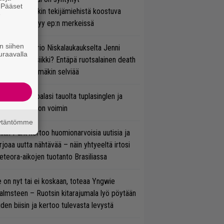
. Pääset
ihtoehtorockin tekijämiehistä koostuva
e
hmä esittäytyy ep:n merkeissä
n siihen
ten taipuu Trio Niskalaukaukselta Jenni
uraavalla
rtiaisen musiikki? Entäpä ruotsalainen death
tal? Pian tämäkin selviää
ind Channel palasi tauolta tuplasinglen ja
yttävän videon voimin
äytäntömme
nkin Park kertoo huomionarvoisia uutisia ja
rjoaa uutta nähtävää – näin yhtyeeltä irtosi
teora-aikojen tuotanto Brasiliassa
 on nyt tai ei koskaan, toteaa Yngwie
lmsteen – Ruotsin kitarajumala lyö pöytään
den biisin ja kertoo tulevasta levystä