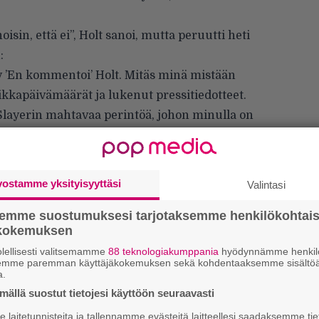
oisin, että ei”, Holt sanoi, mutta peruutti heti
:
y ’En kommentoi’ Holt. Mitäs minä mistään
ikkapäivämäärät ja lukenut pressitiedotteet.
layerin mahtavaa perintöä, johon minulla on
emänä viimeisenä vuotena. Tämä on ollut upea
teliaan väkivaltaisesti.”
vostamme yksityisyyttäsi
Valintasi
semme suostumuksesi tarjotaksemme henkilökohtai
ökokemuksen
lellisesti valitsemamme
88 teknologiakumppania
hyödynnämme henkilö
semme paremman käyttäjäkokemuksen sekä kohdentaaksemme sisältöä
We
a.
t
ällä suostut tietojesi käyttöön seuraavasti
laitetunnisteita ja tallennamme evästeitä laitteellesi saadaksemme tie
Uu