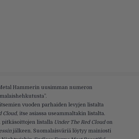
 Metal Hammerin uusimman numeron
omalaishehkutusta”.
itsemien vuoden parhaiden levyjen listalta
d Cloud
, itse asiassa useammaltakin listalta.
itkäsoittojen listalla
Under The Red Cloud
on
essin
jälkeen. Suomalaisväriä löytyy mainiosti