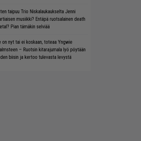
ten taipuu Trio Niskalaukaukselta Jenni
rtiaisen musiikki? Entäpä ruotsalainen death
tal? Pian tämäkin selviää
 on nyt tai ei koskaan, toteaa Yngwie
lmsteen – Ruotsin kitarajumala lyö pöytään
den biisin ja kertoo tulevasta levystä