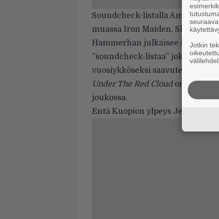
esimerkiks
tutustuma
Soundcheck-listalla Amorphis on
seuraaval
muassa Iron Maiden, Slayer, Gho
käytettäv
Hammerhan julkaisee kaikkien to
Jotkin te
oikeutett
”soundcheck-listaa” joka kuukau
välilehdel
vuosiykköseksi saavutettuaan loi
Under The Red Cloud
on paalull
joukossa.
Entä Kuopion ylpeys Jess And T