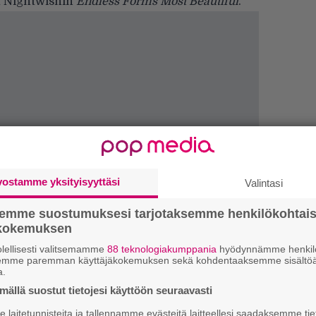
ut Nightwishin
Endless Forms Most Beautiful
.
vostamme yksityisyyttäsi
Valintasi
semme suostumuksesi tarjotaksemme henkilökohtai
ökokemuksen
Ar
su
lellisesti valitsemamme
88 teknologiakumppania
hyödynnämme henkilö
semme paremman käyttäjäkokemuksen sekä kohdentaaksemme sisältöä
a.
Gu
ällä suostut tietojesi käyttöön seuraavasti
su
laitetunnisteita ja tallennamme evästeitä laitteellesi saadaksemme tie
ko