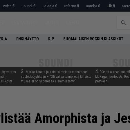
Voice.fi
Soundi.fi
Pelaaja.fi
Inferno.fi
Rumba.fi
Tilt.fi
Metel
ET
LEVYARVIOT
JUTUT
LEHTI
ERIA
ENSINÄYTTÖ
RIP
SUOMALAISEN ROCKIN KLASSIKOT
3.
4.
llätysvieras
Marko Annala julkaisi viimeisen maistiaisen
”Se oli oikeastaan ai
 näin
soolodebyytiltään – ”Oli vahva tunne, että tällaista
McKagan kertoo Axl Rose
assikosta
musaa ei oo Suomessa aiemmin tehty”
pestiään
ylistää Amorphista ja J