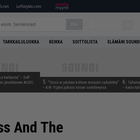
i.net
Leffatykki.com
Etsi
KIRJAUDU
TARKKAILULUOKKA
KEIKKA
SOITTOLISTA
ELÄMÄNI SOUND
ka herttaista” – Duff
5.
6.
n jännittäneen AC/DC-
”Tässä ei jahdata kolmen minuutin radiohittiä”
Tällain
– A.W. Yrjänä julkaisi toisen soololevynsä
– katso tul
ess And The