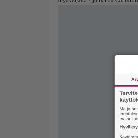
myös sijalta 7, jonka on vallann
Ar
Tarvit
käytt
Me ja huo
tarjotak
mainoksi
Hyväksym
Käytämme 