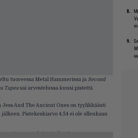
Mi
Va
me
Se
Ma
uu
teltu tuoreessa Metal Hammerissa ja
Second
us Tapes
sai arvostelussa kuusi pistettä
a Jess And The Ancient Ones on tyylikkäästi
lkeen. Pistekeskiarvo 4,54 ei ole ollenkaan
merin arvosteluista ja listoista: