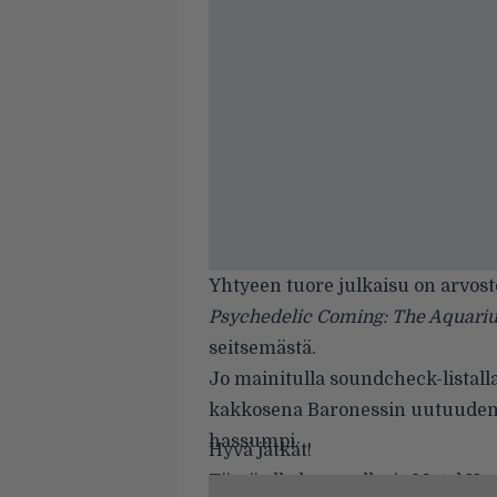
Yhtyeen tuore julkaisu on arvos
Psychedelic Coming: The Aquari
seitsemästä.
Jo mainitulla soundcheck-listall
kakkosena Baronessin uutuuden jä
hassumpi.
Hyvä jätkät!
Tässä alla kuvagalleria Metal Ham