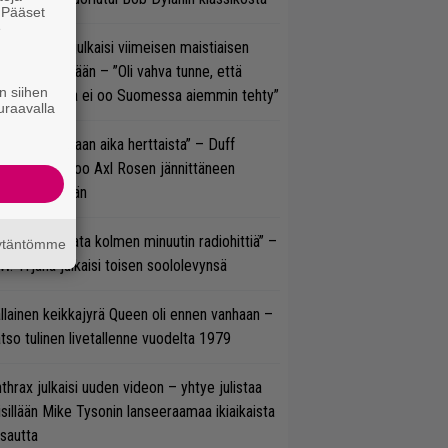
. Pääset
e
rko Annala julkaisi viimeisen maistiaisen
olodebyytiltään – ”Oli vahva tunne, että
n siihen
llaista musaa ei oo Suomessa aiemmin tehty”
uraavalla
e oli oikeastaan aika herttaista” – Duff
cKagan kertoo Axl Rosen jännittäneen
C/DC-pestiään
ässä ei jahdata kolmen minuutin radiohittiä” –
äytäntömme
W. Yrjänä julkaisi toisen soololevynsä
llainen keikkajyrä Queen oli ennen vanhaan –
tso tulinen livetallenne vuodelta 1979
thrax julkaisi uuden videon – yhtye julistaa
isillään Mike Tysonin lanseeraamaa ikiaikaista
isautta