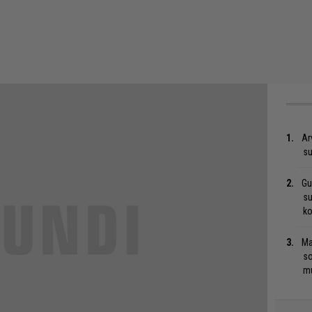
Ar
su
Gu
su
ko
Ma
so
mu