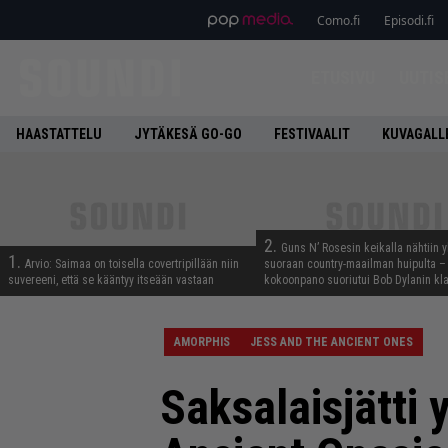
Como.fi
Episodi.fi
ETUSIVU
UUTIS
HAASTATTELU
JYTÄKESÄ GO-GO
FESTIVAALIT
KUVAGALL
2.
Guns N’ Rosesin keikalla nähtiin y
1.
Arvio: Saimaa on toisella covertripillään niin
suoraan country-maailman huipulta –
suvereeni, että se kääntyy itseään vastaan
kokoonpano suoriutui Bob Dylanin kl
AMORPHIS
JESS AND THE ANCIENT ONES
Saksalaisjätti 