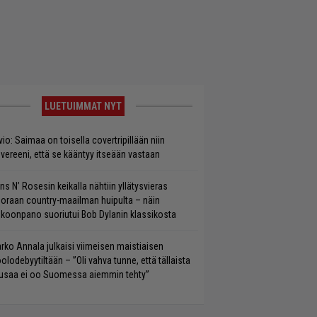
LUETUIMMAT NYT
vio: Saimaa on toisella covertripillään niin
vereeni, että se kääntyy itseään vastaan
ns N’ Rosesin keikalla nähtiin yllätysvieras
oraan country-maailman huipulta – näin
koonpano suoriutui Bob Dylanin klassikosta
rko Annala julkaisi viimeisen maistiaisen
olodebyytiltään – ”Oli vahva tunne, että tällaista
saa ei oo Suomessa aiemmin tehty”