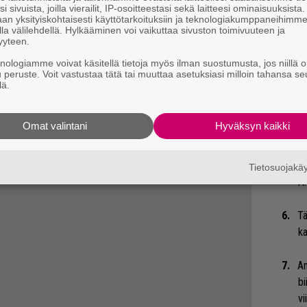
i sivuista, joilla vierailit, IP-osoitteestasi sekä laitteesi ominaisuuksista
an yksityiskohtaisesti käyttötarkoituksiin ja teknologiakumppaneihimm
 komeasti paalupaikalla. Taakse jäivät muun
la välilehdellä. Hylkääminen voi vaikuttaa sivuston toimivuuteen ja
Ma
st, Motörhead ja Faith No More. Metal
yyteen.
so
imittajiensa arvioista koostettua
knologiamme voivat käsitellä tietoja myös ilman suostumusta, jos niillä o
tä
u peruste. Voit vastustaa tätä tai muuttaa asetuksiasi milloin tahansa se
si ja Amorphis nousi tämän listan
lä.
stavan pistekeskiarvon 5,5 (maksimi on 7).
”S
M
a myös dark/gothic/symphonic -levyen
Omat valintani
Hyväksyn kaikki
A
he Ancient Ones?
”T
Tietosuojak
A.
Tä
ka
An
bi
vi