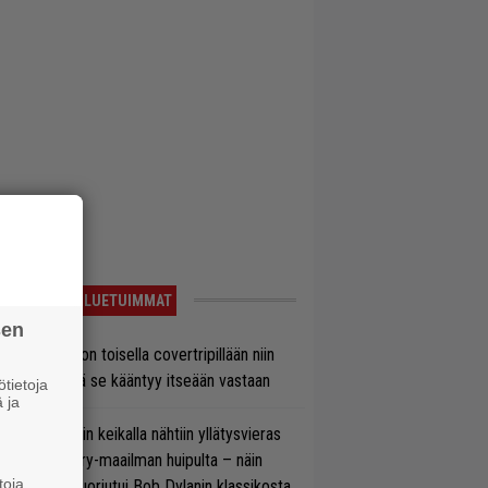
LUETUIMMAT
sen
vio: Saimaa on toisella covertripillään niin
vereeni, että se kääntyy itseään vastaan
tietoja
 ja
ns N’ Rosesin keikalla nähtiin yllätysvieras
oraan country-maailman huipulta – näin
toja
koonpano suoriutui Bob Dylanin klassikosta