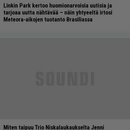
Linkin Park kertoo huomionarvoisia uutisia ja
tarjoaa uutta nähtävää – näin yhtyeeltä irtosi
Meteora-aikojen tuotanto Brasiliassa
Miten taipuu Trio Niskalaukaukselta Jenni