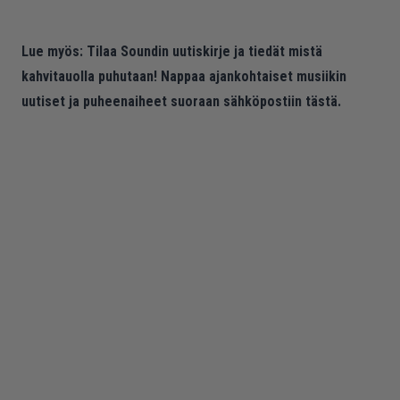
Lue myös:
Tilaa Soundin uutiskirje ja tiedät mistä
kahvitauolla puhutaan! Nappaa ajankohtaiset musiikin
uutiset ja puheenaiheet suoraan sähköpostiin tästä.