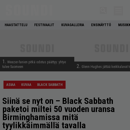
HAASTATTELU
FESTIVAALIT
KUVAGALLERIA
ENSINÄYTTÖ
MUSIIK
1.
Weezer-fanien pitkä odotus päättyy: yhtye
2.
tulee Suomeen
Glenn Hughes jättää keikkalavat t
ASIAA
KUVAA
BLACK SABBATH
Siinä se nyt on – Black Sabbath
paketoi miltei 50 vuoden uransa
Birminghamissa mitä
tyylikkäimmällä tavalla