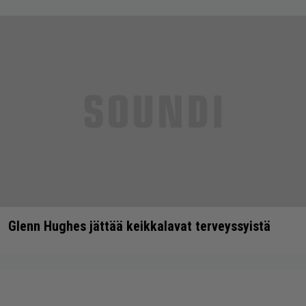
Glenn Hughes jättää keikkalavat terveyssyistä