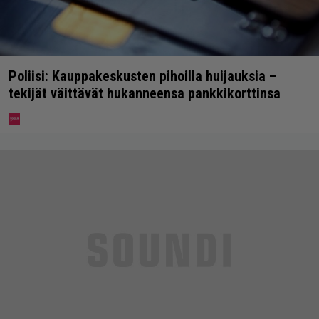
Poliisi: Kauppakeskusten pihoilla huijauksia –
tekijät väittävät hukanneensa pankkikorttinsa