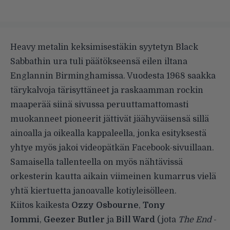
Heavy metalin keksimisestäkin syytetyn Black
Sabbathin ura tuli päätökseensä eilen iltana
Englannin Birminghamissa.
Vuodesta 1968 saakka
tärykalvoja tärisyttäneet ja raskaamman rockin
maaperää siinä sivussa peruuttamattomasti
muokanneet pioneerit jättivät jäähyväisensä sillä
ainoalla ja oikealla kappaleella, jonka esityksestä
yhtye myös jakoi videopätkän
Facebook-sivuillaan
.
Samaisella tallenteella on myös nähtävissä
orkesterin kautta aikain viimeinen kumarrus vielä
yhtä kiertuetta janoavalle kotiyleisölleen.
Kiitos kaikesta
Ozzy Osbourne
,
Tony
Iommi
,
Geezer Butler
ja
Bill Ward
(jota
The End
-