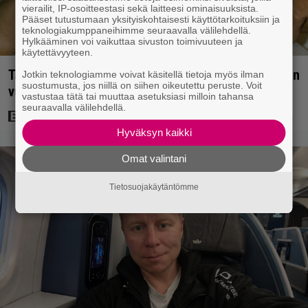
vierailit, IP-osoitteestasi sekä laitteesi ominaisuuksista.
Pääset tutustumaan yksityiskohtaisesti käyttötarkoituksiin ja
teknologiakumppaneihimme seuraavalla välilehdellä.
Hylkääminen voi vaikuttaa sivuston toimivuuteen ja
käytettävyyteen.
Tänään tv:ssä: Vesa-Matti Loiri palasi Uunon rooliin
Jotkin teknologiamme voivat käsitellä tietoja myös ilman
suostumusta, jos niillä on siihen oikeutettu peruste. Voit
vuonna 1998 – Spede vetäytyi sivummalle
vastustaa tätä tai muuttaa asetuksiasi milloin tahansa
seuraavalla välilehdellä.
Hyväksyn kaikki
Omat valintani
Tietosuojakäytäntömme