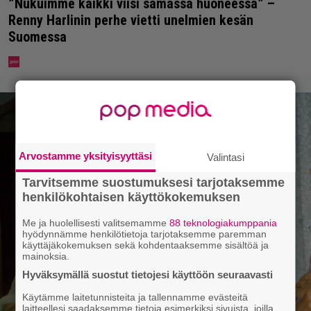
”Nukuimme kaikki viisi samassa huoneessa” –
Renny Harlinin perhe vietti unelmien kesän
Suomessa
Arvostamme yksityisyyttäsi
Valintasi
Tarvitsemme suostumuksesi tarjotaksemme
henkilökohtaisen käyttökokemuksen
Me ja huolellisesti valitsemamme
88 teknologiakumppania
hyödynnämme henkilötietoja tarjotaksemme paremman
käyttäjäkokemuksen sekä kohdentaaksemme sisältöä ja
mainoksia.
Hyväksymällä suostut tietojesi käyttöön seuraavasti
Käytämme laitetunnisteita ja tallennamme evästeitä
laitteellesi saadaksemme tietoja esimerkiksi sivuista, joilla