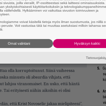
i sivuista, joilla vierailit, IP-osoitteestasi sekä laitteesi ominaisuuksista
an yksityiskohtaisesti käyttötarkoituksiin ja teknologiakumppaneihimm
la välilehdellä. Hylkääminen voi vaikuttaa sivuston toimivuuteen ja
Ma
yyteen.
so
knologiamme voivat käsitellä tietoja myös ilman suostumusta, jos niillä o
tä
u peruste. Voit vastustaa tätä tai muuttaa asetuksiasi milloin tahansa se
lä.
Ar
su
Omat valintani
Hyväksyn kaikki
Tä
ka
Tietosuojak
Gu
aattaa olla korruptoitunut. Siinä vaiheessa
su
ska minusta oli absurdia vihjata, että
ko
ut lahjoa viranomaiset. En usko, että häntä
. Tai erityisesti niihin aikoihin ei olisi
An
bi
vi
dän, että Krist Novoselic jakaa mielipiteeni”,