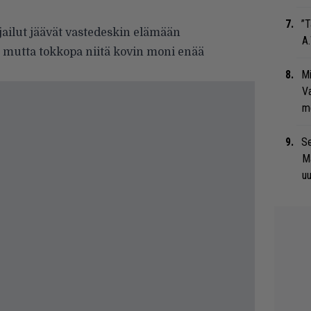
”T
ailut jäävät vastedeskin elämään
A.
 mutta tokkopa niitä kovin moni enää
Mi
Va
me
Se
Ma
uu