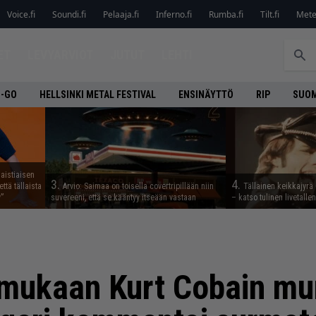
Voice.fi
Soundi.fi
Pelaaja.fi
Inferno.fi
Rumba.fi
Tilt.fi
Metel
ET
LEVYARVIOT
JUTUT
LEHTI
O-GO
HELLSINKI METAL FESTIVAL
ENSINÄYTTÖ
RIP
SUOM
aistiaisen
3.
4.
ttä tällaista
Arvio: Saimaa on toisella covertripillään niin
Tällainen keikkajyrä
”
suvereeni, että se kääntyy itseään vastaan
– katso tulinen livetall
mukaan Kurt Cobain mur