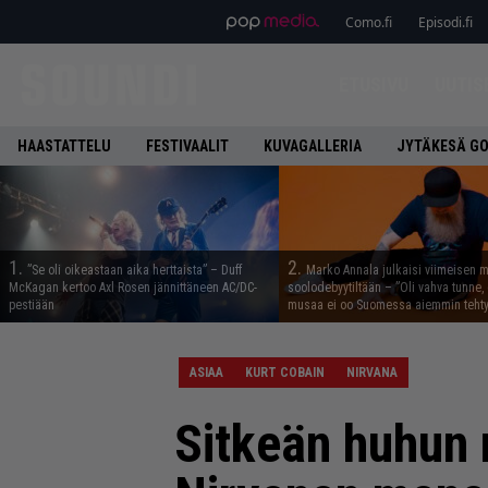
Como.fi
Episodi.fi
ETUSIVU
UUTIS
HAASTATTELU
FESTIVAALIT
KUVAGALLERIA
JYTÄKESÄ G
1.
2.
”Se oli oikeastaan aika herttaista” – Duff
Marko Annala julkaisi viimeisen m
McKagan kertoo Axl Rosen jännittäneen AC/DC-
soolodebyytiltään – ”Oli vahva tunne, e
pestiään
musaa ei oo Suomessa aiemmin tehty
ASIAA
KURT COBAIN
NIRVANA
Sitkeän huhun 