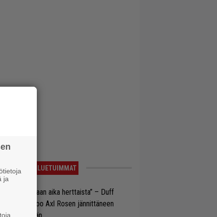
sen
LUETUIMMAT
tietoja
 ja
e oli oikeastaan aika herttaista” – Duff
cKagan kertoo Axl Rosen jännittäneen
C/DC-pestiään
toja