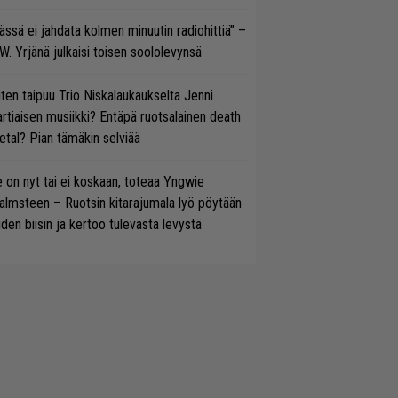
ässä ei jahdata kolmen minuutin radiohittiä” –
W. Yrjänä julkaisi toisen soololevynsä
ten taipuu Trio Niskalaukaukselta Jenni
rtiaisen musiikki? Entäpä ruotsalainen death
tal? Pian tämäkin selviää
 on nyt tai ei koskaan, toteaa Yngwie
lmsteen – Ruotsin kitarajumala lyö pöytään
den biisin ja kertoo tulevasta levystä