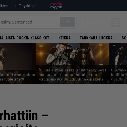
i.net
Leffatykki.com
Etsi
KIRJAUDU
ALAISEN ROCKIN KLASSIKOT
KEIKKA
TARKKAILULUOKKA
SO
5.
6.
Guns N’ Rosesin keikalla nähtiin yllätysvieras
Anthrax 
 Queen oli ennen vanhaan
suoraan country-maailman huipulta – näin
biisillään 
enne vuodelta 1979
kokoonpano suoriutui Bob Dylanin klassikosta
viisautta
hattiin –