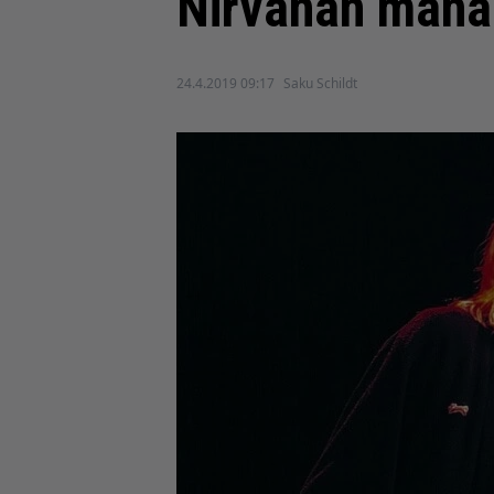
Nirvanan mana
24.4.2019 09:17
Saku Schildt