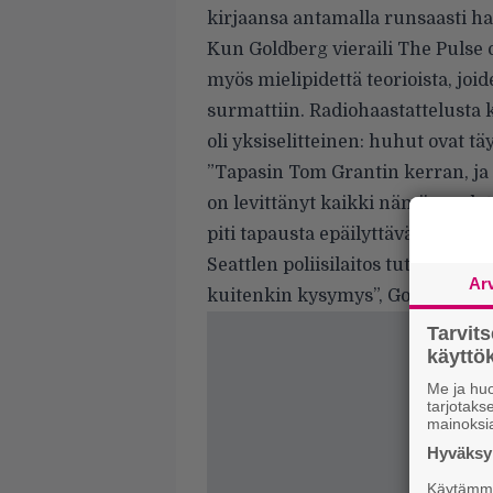
kirjaansa antamalla runsaasti ha
Kun Goldberg vieraili The Pulse o
myös mielipidettä teorioista, jo
surmattiin. Radiohaastattelusta
oli yksiselitteinen: huhut ovat täy
”Tapasin Tom Grantin kerran, ja k
on levittänyt kaikki nämä vuodet 
piti tapausta epäilyttävänä, jonka 
Seattlen poliisilaitos tutkisi asi
Ar
kuitenkin kysymys”, Goldberg ker
Tarvit
käytt
Me ja huo
tarjotak
mainoksi
Hyväksym
Käytämme 