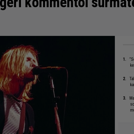
geri kommentoi surmate
”S
ke
Tä
ka
Ma
so
mu