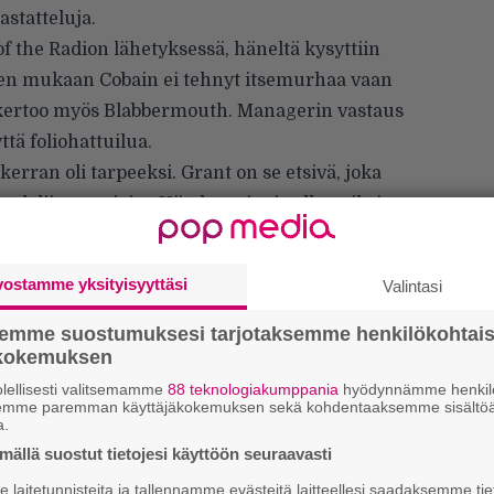
astatteluja.
f the Radion lähetyksessä, häneltä kysyttiin
iden mukaan Cobain ei tehnyt itsemurhaa vaan
 kertoo myös
Blabbermouth
. Managerin vastaus
ttä foliohattuilua.
erran oli tarpeeksi. Grant on se etsivä, joka
salaliittoteorioita. Hän kertoi minulle, miksi
jälkeen kysyin, että eikö olisi luultavaa, että
aa, kun näin korkean profiilin tapauksesta on
vostamme yksityisyyttäsi
Valintasi
too haastattelussa.
semme suostumuksesi tarjotaksemme henkilökohtai
ökokemuksen
lellisesti valitsemamme
88 teknologiakumppania
hyödynnämme henkilö
semme paremman käyttäjäkokemuksen sekä kohdentaaksemme sisältöä
a.
”S
ällä suostut tietojesi käyttöön seuraavasti
M
A
laitetunnisteita ja tallennamme evästeitä laitteellesi saadaksemme tie