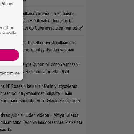
. Pääset
e
rko Annala julkaisi viimeisen maistiaisen
olodebyytiltään – ”Oli vahva tunne, että
n siihen
llaista musaa ei oo Suomessa aiemmin tehty”
uraavalla
vio: Saimaa on toisella covertripillään niin
vereeni, että se kääntyy itseään vastaan
llainen keikkajyrä Queen oli ennen vanhaan –
tso tulinen livetallenne vuodelta 1979
äytäntömme
ns N’ Rosesin keikalla nähtiin yllätysvieras
oraan country-maailman huipulta – näin
koonpano suoriutui Bob Dylanin klassikosta
thrax julkaisi uuden videon – yhtye julistaa
isillään Mike Tysonin lanseeraamaa ikiaikaista
isautta