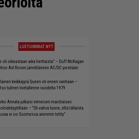
orioita
LUETUIMMAT NYT
e oli oikeastaan aika herttaista” – Duff McKagan
rtoo Axl Rosen jännittäneen AC/DC-pestiään
llainen keikkajyrä Queen oli ennen vanhaan –
tso tulinen livetallenne vuodelta 1979
rko Annala julkaisi viimeisen maistiaisen
olodebyytiltään – ”Oli vahva tunne, että tällaista
saa ei oo Suomessa aiemmin tehty”