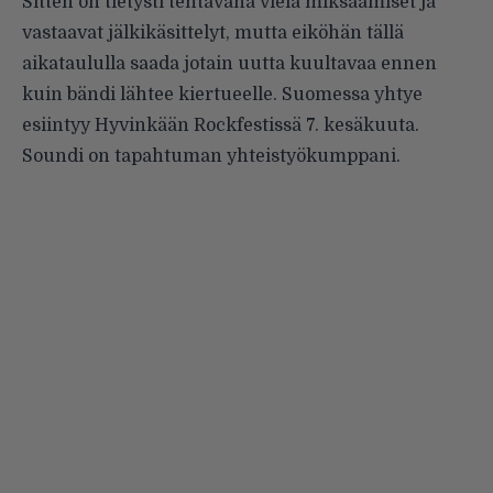
Sitten on tietysti tehtävänä vielä miksaamiset ja
vastaavat jälkikäsittelyt, mutta eiköhän tällä
aikataululla saada jotain uutta kuultavaa ennen
kuin bändi lähtee kiertueelle. Suomessa yhtye
esiintyy Hyvinkään Rockfestissä 7. kesäkuuta.
Soundi on tapahtuman yhteistyökumppani.