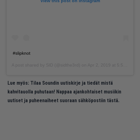
View this post on Instagram
#slipknot
A post shared by
SID
(@sidthe3rd) on
Apr 2, 2019 at 5:55pm PDT
Lue myös:
Tilaa Soundin uutiskirje ja tiedät mistä
kahvitauolla puhutaan! Nappaa ajankohtaiset musiikin
uutiset ja puheenaiheet suoraan sähköpostiin tästä.