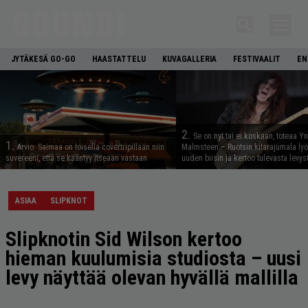
JYTÄKESÄ GO-GO
HAASTATTELU
KUVAGALLERIA
FESTIVAALIT
EN
2.
Se on nyt tai ei koskaan, toteaa Y
1.
Arvio: Saimaa on toisella covertripillään niin
Malmsteen – Ruotsin kitarajumala ly
suvereeni, että se kääntyy itseään vastaan
uuden biisin ja kertoo tulevasta levys
ASIAA
SLIPKNOT
Slipknotin Sid Wilson kertoo
hieman kuulumisia studiosta – uusi
levy näyttää olevan hyvällä mallilla