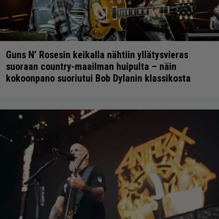
Guns N’ Rosesin keikalla nähtiin yllätysvieras
suoraan country-maailman huipulta – näin
kokoonpano suoriutui Bob Dylanin klassikosta