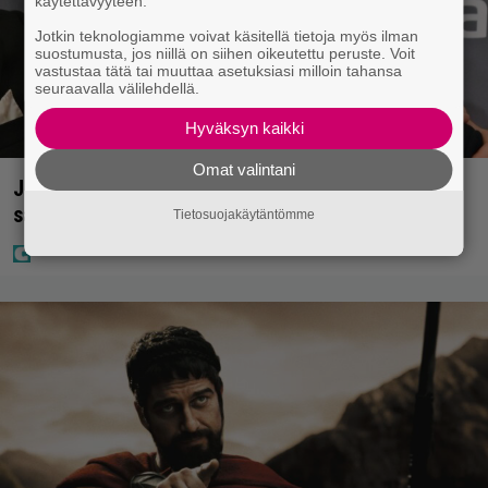
käytettävyyteen.
Jotkin teknologiamme voivat käsitellä tietoja myös ilman
suostumusta, jos niillä on siihen oikeutettu peruste. Voit
vastustaa tätä tai muuttaa asetuksiasi milloin tahansa
seuraavalla välilehdellä.
Hyväksyn kaikki
Omat valintani
Jani Sieviseltä harvinainen kuva – ”Kaikki lapset
samaan aikaan”
Tietosuojakäytäntömme