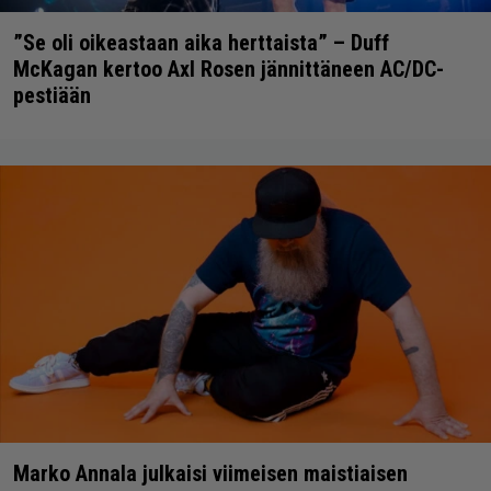
”Se oli oikeastaan aika herttaista” – Duff
McKagan kertoo Axl Rosen jännittäneen AC/DC-
pestiään
Marko Annala julkaisi viimeisen maistiaisen