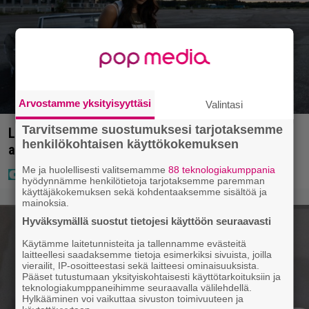
Arvostamme yksityisyyttäsi
Valintasi
Tarvitsemme suostumuksesi tarjotaksemme
Laulaja Mirellan rantakuvat ovat täynnä lomaa,
henkilökohtaisen käyttökokemuksen
aurinkoa ja iloa
Me ja huolellisesti valitsemamme
88 teknologiakumppania
hyödynnämme henkilötietoja tarjotaksemme paremman
käyttäjäkokemuksen sekä kohdentaaksemme sisältöä ja
mainoksia.
Hyväksymällä suostut tietojesi käyttöön seuraavasti
Käytämme laitetunnisteita ja tallennamme evästeitä
laitteellesi saadaksemme tietoja esimerkiksi sivuista, joilla
vierailit, IP-osoitteestasi sekä laitteesi ominaisuuksista.
Pääset tutustumaan yksityiskohtaisesti käyttötarkoituksiin ja
teknologiakumppaneihimme seuraavalla välilehdellä.
Hylkääminen voi vaikuttaa sivuston toimivuuteen ja