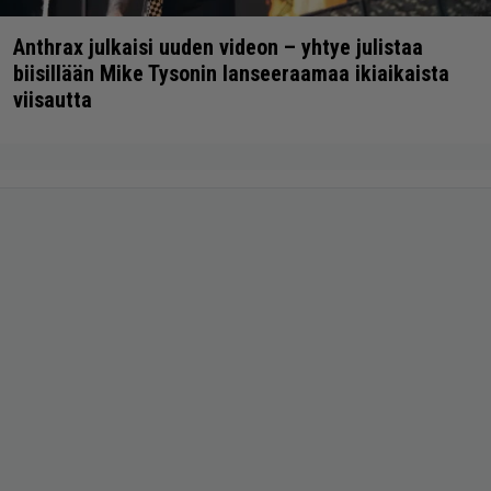
Anthrax julkaisi uuden videon – yhtye julistaa
biisillään Mike Tysonin lanseeraamaa ikiaikaista
viisautta