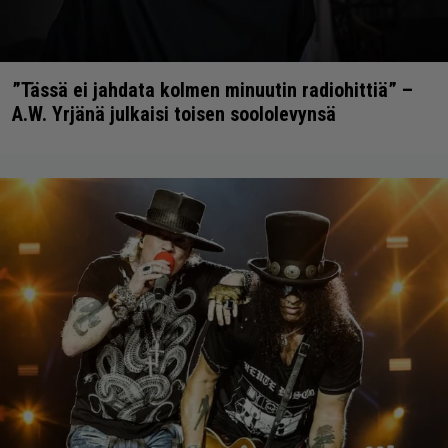
”Tässä ei jahdata kolmen minuutin radiohittiä” –
A.W. Yrjänä julkaisi toisen soololevynsä