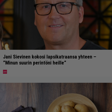
Jani Sievinen kokosi lapsikatraansa yhteen –
”Minun suurin perintöni heille”