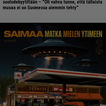
soolodebyytiltään – ”Oli vahva tunne, että tällaista
musaa ei oo Suomessa aiemmin tehty”