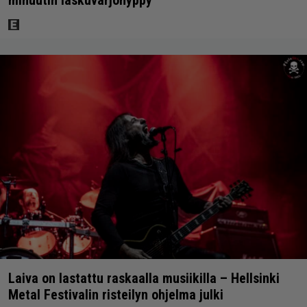
Laiva on lastattu raskaalla musiikilla – Hellsinki
Metal Festivalin risteilyn ohjelma julki