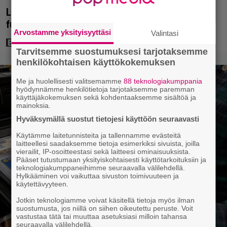
LaLiga saapuu telkkariin – maailman parasta
futista joka perjantai
Arvostamme yksityisyyttäsi
Valintasi
Tarvitsemme suostumuksesi tarjotaksemme
henkilökohtaisen käyttökokemuksen
Me ja huolellisesti valitsemamme
88 teknologiakumppania
hyödynnämme henkilötietoja tarjotaksemme paremman
käyttäjäkokemuksen sekä kohdentaaksemme sisältöä ja
mainoksia.
Hyväksymällä suostut tietojesi käyttöön seuraavasti
Käytämme laitetunnisteita ja tallennamme evästeitä
laitteellesi saadaksemme tietoja esimerkiksi sivuista, joilla
vierailit, IP-osoitteestasi sekä laitteesi ominaisuuksista.
Pääset tutustumaan yksityiskohtaisesti käyttötarkoituksiin ja
teknologiakumppaneihimme seuraavalla välilehdellä.
Hylkääminen voi vaikuttaa sivuston toimivuuteen ja
käytettävyyteen.
Jotkin teknologiamme voivat käsitellä tietoja myös ilman
suostumusta, jos niillä on siihen oikeutettu peruste. Voit
vastustaa tätä tai muuttaa asetuksiasi milloin tahansa
seuraavalla välilehdellä.