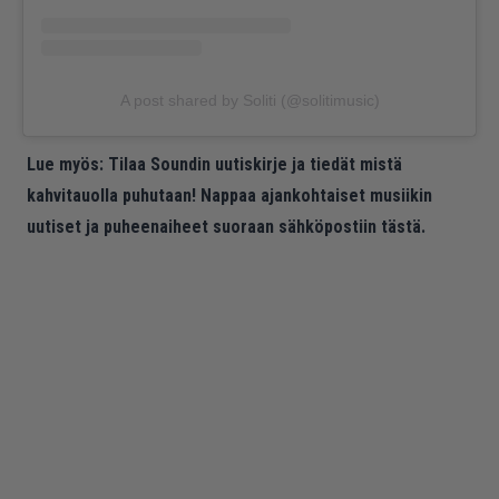
A post shared by Soliti (@solitimusic)
Lue myös:
Tilaa Soundin uutiskirje ja tiedät mistä
kahvitauolla puhutaan! Nappaa ajankohtaiset musiikin
uutiset ja puheenaiheet suoraan sähköpostiin tästä.