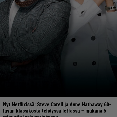
Nyt Netflixissä: Steve Carell ja Anne Hathaway 60-
luvun klassikosta tehdyssä leffassa – mukana 5
minuutin laskuvarjohyppy