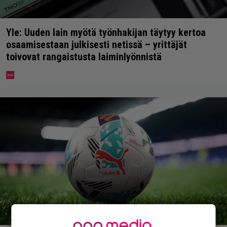
Yle: Uuden lain myötä työnhakijan täytyy kertoa
osaamisestaan julkisesti netissä – yrittäjät
toivovat rangaistusta laiminlyönnistä