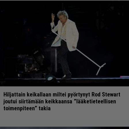
Hiljattain keikallaan miltei pyörtynyt Rod Stewart
joutui siirtämään keikkaansa ”lääketieteellisen
toimenpiteen” takia