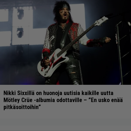
Nikki Sixxillä on huonoja uutisia kaikille uutta
Mötley Crüe -albumia odottaville – ”En usko enää
pitkäsoittoihin”