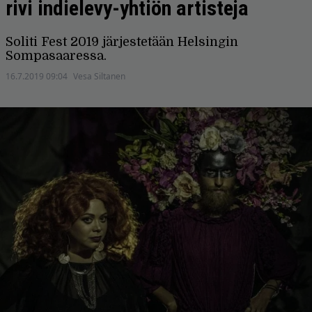
rivi indielevy-yhtiön artisteja
Soliti Fest 2019 järjestetään Helsingin
Sompasaaressa.
16.7.2019 09:04
Vesa Siltanen