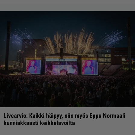
Livearvio: Kaikki häipyy, niin myös Eppu Normaali
kunniakkaasti keikkalavoilta