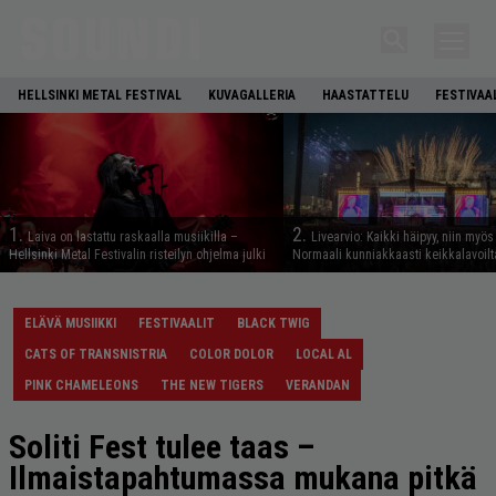
HELLSINKI METAL FESTIVAL
KUVAGALLERIA
HAASTATTELU
FESTIVAA
1.
2.
Laiva on lastattu raskaalla musiikilla –
Livearvio: Kaikki häipyy, niin myö
Hellsinki Metal Festivalin risteilyn ohjelma julki
Normaali kunniakkaasti keikkalavoilt
ELÄVÄ MUSIIKKI
FESTIVAALIT
BLACK TWIG
CATS OF TRANSNISTRIA
COLOR DOLOR
LOCAL AL
PINK CHAMELEONS
THE NEW TIGERS
VERANDAN
Soliti Fest tulee taas –
Ilmaistapahtumassa mukana pitkä