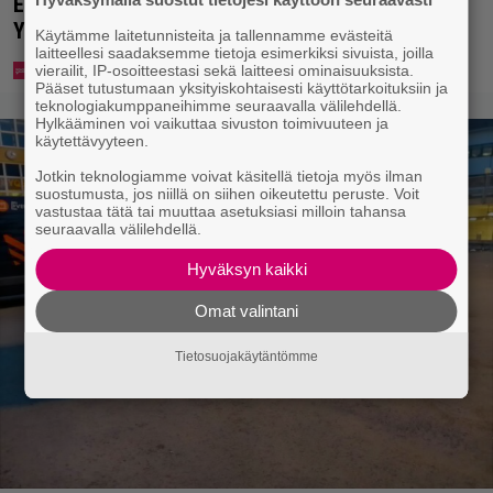
Eppu Normaalin viimeinen konsertti esitetään
Ylellä
Käytämme laitetunnisteita ja tallennamme evästeitä
laitteellesi saadaksemme tietoja esimerkiksi sivuista, joilla
vierailit, IP-osoitteestasi sekä laitteesi ominaisuuksista.
Pääset tutustumaan yksityiskohtaisesti käyttötarkoituksiin ja
teknologiakumppaneihimme seuraavalla välilehdellä.
Hylkääminen voi vaikuttaa sivuston toimivuuteen ja
käytettävyyteen.
Jotkin teknologiamme voivat käsitellä tietoja myös ilman
suostumusta, jos niillä on siihen oikeutettu peruste. Voit
vastustaa tätä tai muuttaa asetuksiasi milloin tahansa
seuraavalla välilehdellä.
Hyväksyn kaikki
Omat valintani
Tietosuojakäytäntömme