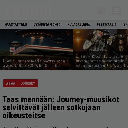
HAASTATTELU
JYTÄKESÄ GO-GO
KUVAGALLERIA
FESTIVAALIT
EN
2.
Guns N’ Rosesin keikalla nähtiin y
1.
Arvio: Saimaa on toisella covertripillään niin
suoraan country-maailman huipulta –
suvereeni, että se kääntyy itseään vastaan
kokoonpano suoriutui Bob Dylanin kl
ASIAA
JOURNEY
Taas mennään: Journey-muusikot
selvittävät jälleen sotkujaan
oikeusteitse