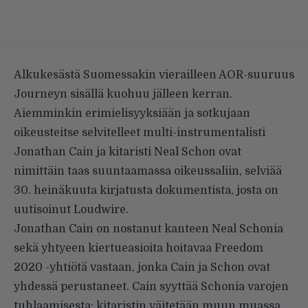
Alkukesästä
Suomessakin vierailleen
AOR-suuruus
Journeyn sisällä kuohuu jälleen kerran.
Aiemminkin erimielisyyksiään ja sotkujaan
oikeusteitse selvitelleet multi-instrumentalisti
Jonathan Cain ja kitaristi Neal Schon ovat
nimittäin taas suuntaamassa oikeussaliin, selviää
30. heinäkuuta kirjatusta
dokumentista
, josta on
uutisoinut
Loudwire
.
Jonathan Cain on nostanut kanteen Neal Schonia
sekä yhtyeen kiertueasioita hoitavaa Freedom
2020 -yhtiötä vastaan, jonka Cain ja Schon ovat
yhdessä perustaneet. Cain syyttää Schonia varojen
tuhlaamisesta: kitaristin väitetään muun muassa