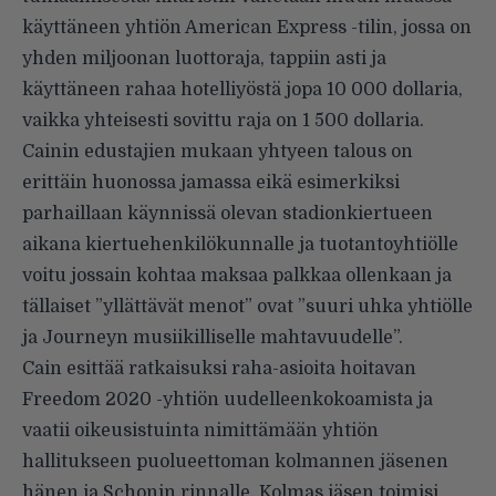
käyttäneen yhtiön American Express -tilin, jossa on
yhden miljoonan luottoraja, tappiin asti ja
käyttäneen rahaa hotelliyöstä jopa 10 000 dollaria,
vaikka yhteisesti sovittu raja on 1 500 dollaria.
Cainin edustajien mukaan yhtyeen talous on
erittäin huonossa jamassa eikä esimerkiksi
parhaillaan käynnissä olevan stadionkiertueen
aikana kiertuehenkilökunnalle ja tuotantoyhtiölle
voitu jossain kohtaa maksaa palkkaa ollenkaan ja
tällaiset ”yllättävät menot” ovat ”suuri uhka yhtiölle
ja Journeyn musiikilliselle mahtavuudelle”.
Cain esittää ratkaisuksi raha-asioita hoitavan
Freedom 2020 -yhtiön uudelleenkokoamista ja
vaatii oikeusistuinta nimittämään yhtiön
hallitukseen puolueettoman kolmannen jäsenen
hänen ja Schonin rinnalle. Kolmas jäsen toimisi