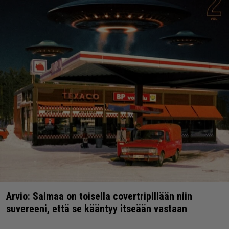
Arvio: Saimaa on toisella covertripillään niin
suvereeni, että se kääntyy itseään vastaan