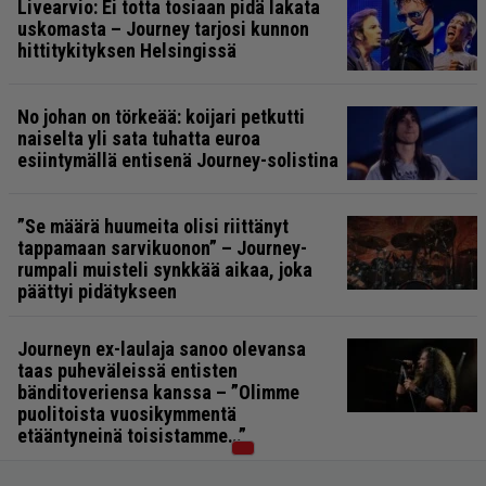
Livearvio: Ei totta tosiaan pidä lakata
uskomasta – Journey tarjosi kunnon
hittitykityksen Helsingissä
No johan on törkeää: koijari petkutti
naiselta yli sata tuhatta euroa
esiintymällä entisenä Journey-solistina
”Se määrä huumeita olisi riittänyt
tappamaan sarvikuonon” – Journey-
rumpali muisteli synkkää aikaa, joka
päättyi pidätykseen
Journeyn ex-laulaja sanoo olevansa
taas puheväleissä entisten
bänditoveriensa kanssa – ”Olimme
puolitoista vuosikymmentä
etääntyneinä toisistamme…”