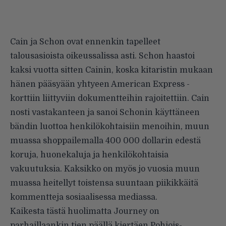
Cain ja Schon ovat ennenkin tapelleet
talousasioista oikeussalissa asti. Schon
haastoi
kaksi vuotta sitten
Cainin, koska kitaristin mukaan
hänen pääsyään yhtyeen American Express -
korttiin liittyviin dokumentteihin rajoitettiin. Cain
nosti vastakanteen
ja sanoi Schonin käyttäneen
bändin luottoa henkilökohtaisiin menoihin, muun
muassa shoppailemalla 400 000 dollarin edestä
koruja, huonekaluja ja henkilökohtaisia
vakuutuksia. Kaksikko on myös jo vuosia muun
muassa
heitellyt toistensa suuntaan
piikikkäitä
kommentteja sosiaalisessa mediassa.
Kaikesta tästä huolimatta Journey on
parhaillaankin tien päällä kiertäen Pohjois-