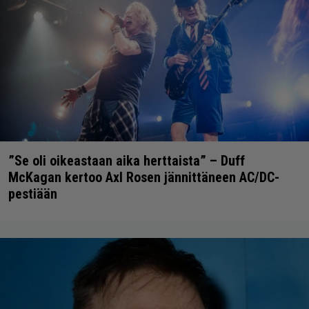
”Se oli oikeastaan aika herttaista” – Duff
McKagan kertoo Axl Rosen jännittäneen AC/DC-
pestiään