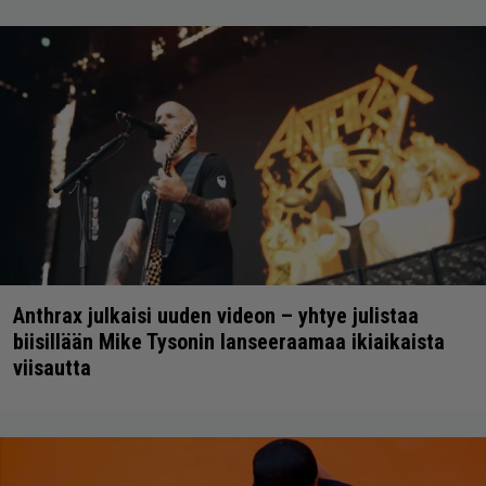
Anthrax julkaisi uuden videon – yhtye julistaa
biisillään Mike Tysonin lanseeraamaa ikiaikaista
viisautta