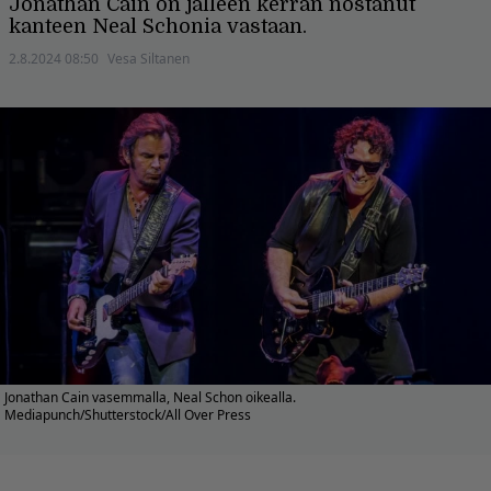
Jonathan Cain on jälleen kerran nostanut
kanteen Neal Schonia vastaan.
2.8.2024 08:50
Vesa Siltanen
Jonathan Cain vasemmalla, Neal Schon oikealla.
Mediapunch/Shutterstock/All Over Press