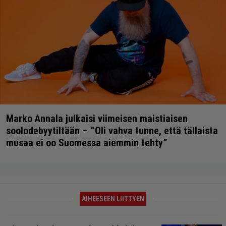
Marko Annala julkaisi viimeisen maistiaisen
soolodebyytiltään – ”Oli vahva tunne, että tällaista
musaa ei oo Suomessa aiemmin tehty”
AIHEESEEN LIITTYEN