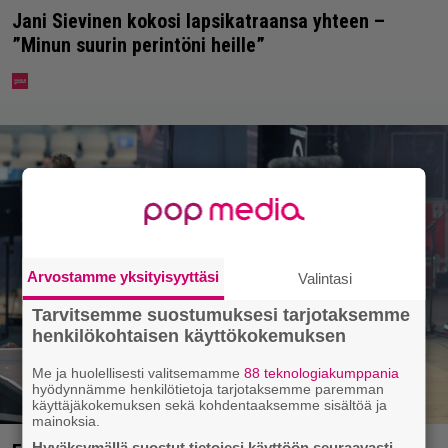
Jani Sievinen kokosi lapsikatraansa yhteen –
”Minun suurin perintöni heille”
Arvostamme yksityisyyttäsi
Valintasi
Tarvitsemme suostumuksesi tarjotaksemme
henkilökohtaisen käyttökokemuksen
Me ja huolellisesti valitsemamme
88 teknologiakumppania
hyödynnämme henkilötietoja tarjotaksemme paremman
käyttäjäkokemuksen sekä kohdentaaksemme sisältöä ja
mainoksia.
Hyväksymällä suostut tietojesi käyttöön seuraavasti