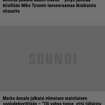
biisillään Mike Tysonin lanseeraamaa ikiaikaista
viisautta
Marko Annala julkaisi viimeisen maistiaisen
soolodebyytiltään – ”Oli vahva tunne, että tällaista