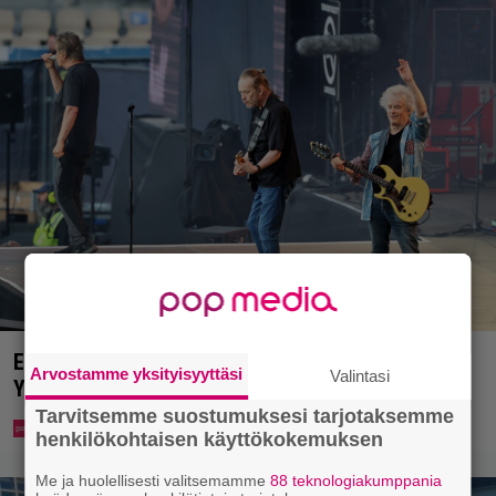
Eppu Normaalin viimeinen konsertti esitetään
Arvostamme yksityisyyttäsi
Valintasi
Ylellä
Tarvitsemme suostumuksesi tarjotaksemme
henkilökohtaisen käyttökokemuksen
Me ja huolellisesti valitsemamme
88 teknologiakumppania