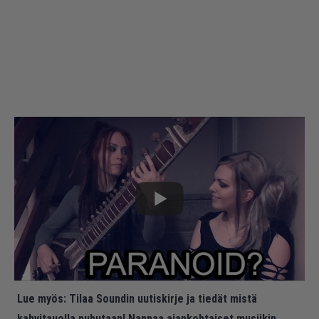
Lue myös:
Tilaa Soundin uutiskirje ja tiedät mistä
kahvitauolla puhutaan! Nappaa ajankohtaiset musiikin