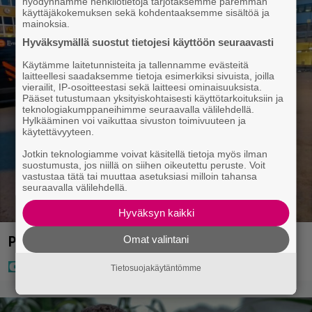
hyödynnämme henkilötietoja tarjotaksemme paremman
käyttäjäkokemuksen sekä kohdentaaksemme sisältöä ja
mainoksia.
Hyväksymällä suostut tietojesi käyttöön seuraavasti
Käytämme laitetunnisteita ja tallennamme evästeitä
laitteellesi saadaksemme tietoja esimerkiksi sivuista, joilla
vierailit, IP-osoitteestasi sekä laitteesi ominaisuuksista.
Pääset tutustumaan yksityiskohtaisesti käyttötarkoituksiin ja
teknologiakumppaneihimme seuraavalla välilehdellä.
Hylkääminen voi vaikuttaa sivuston toimivuuteen ja
käytettävyyteen.
Jotkin teknologiamme voivat käsitellä tietoja myös ilman
suostumusta, jos niillä on siihen oikeutettu peruste. Voit
vastustaa tätä tai muuttaa asetuksiasi milloin tahansa
seuraavalla välilehdellä.
Hyväksyn kaikki
Poliisi teki surullisen löydön Lohjalla
Omat valintani
Tietosuojakäytäntömme