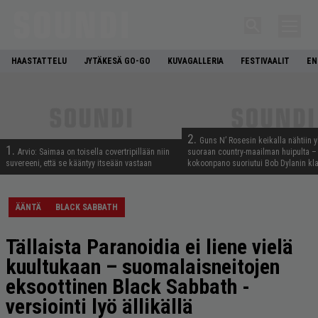
HAASTATTELU
JYTÄKESÄ GO-GO
KUVAGALLERIA
FESTIVAALIT
EN
2.
Guns N’ Rosesin keikalla nähtiin y
1.
Arvio: Saimaa on toisella covertripillään niin
suoraan country-maailman huipulta –
suvereeni, että se kääntyy itseään vastaan
kokoonpano suoriutui Bob Dylanin kl
ÄÄNTÄ
BLACK SABBATH
Tällaista Paranoidia ei liene vielä
kuultukaan – suomalaisneitojen
eksoottinen Black Sabbath -
versiointi lyö ällikällä