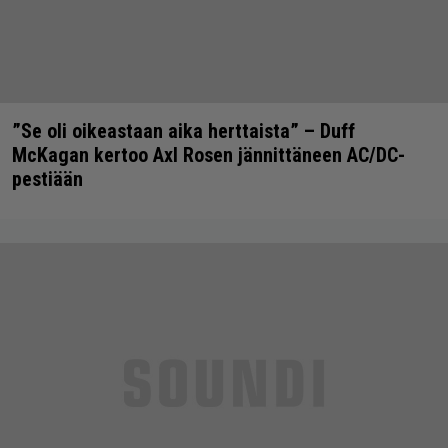
”Se oli oikeastaan aika herttaista” – Duff
McKagan kertoo Axl Rosen jännittäneen AC/DC-
pestiään