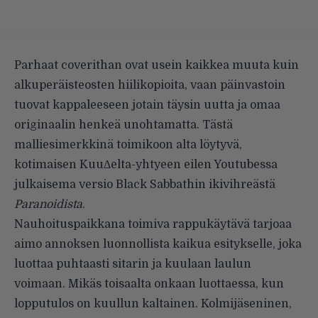
Parhaat coverithan ovat usein kaikkea muuta kuin
alkuperäisteosten hiilikopioita, vaan päinvastoin
tuovat kappaleeseen jotain täysin uutta ja omaa
originaalin henkeä unohtamatta. Tästä
malliesimerkkinä toimikoon alta löytyvä,
kotimaisen KuuΔelta-yhtyeen eilen Youtubessa
julkaisema versio Black Sabbathin ikivihreästä
Paranoidista
.
Nauhoituspaikkana toimiva rappukäytävä tarjoaa
aimo annoksen luonnollista kaikua esitykselle, joka
luottaa puhtaasti sitarin ja kuulaan laulun
voimaan. Mikäs toisaalta onkaan luottaessa, kun
lopputulos on kuullun kaltainen. Kolmijäseninen,