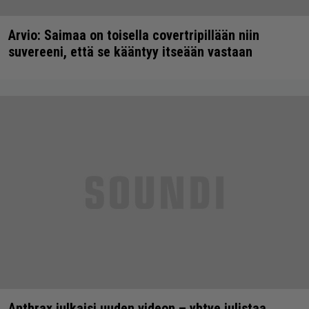
Arvio: Saimaa on toisella covertripillään niin
suvereeni, että se kääntyy itseään vastaan
Anthrax julkaisi uuden videon – yhtye julistaa