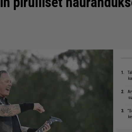
in pirulliset naurahduk
Tä
ka
Ar
su
”S
ke