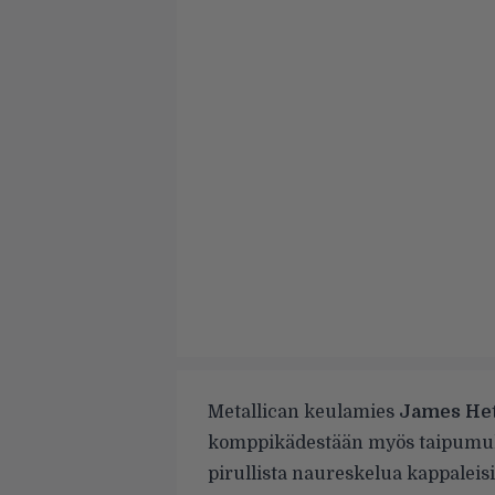
Metallican keulamies
James Het
komppikädestään myös taipumuk
pirullista naureskelua kappaleis