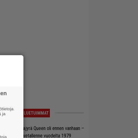
sen
tietoja
LUETUIMMAT
 ja
llainen keikkajyrä Queen oli ennen vanhaan –
tso tulinen livetallenne vuodelta 1979
toja