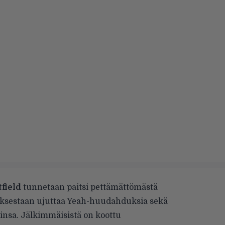
field
tunnetaan paitsi pettämättömästä
sestaan ujuttaa Yeah-huudahduksia sekä
iinsa.
Jälkimmäisistä on koottu