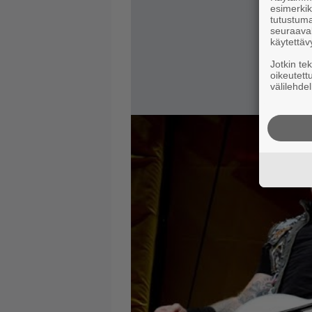
esimerkiks
tutustuma
seuraaval
käytettäv
Jotkin te
oikeutett
välilehdel