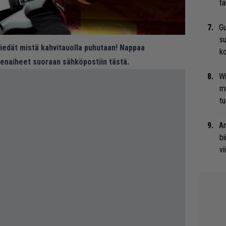
tä
Gu
su
 tiedät mistä kahvitauolla puhutaan! Nappaa
ko
eenaiheet suoraan sähköpostiin tästä.
Wi
m
tu
An
bi
vi