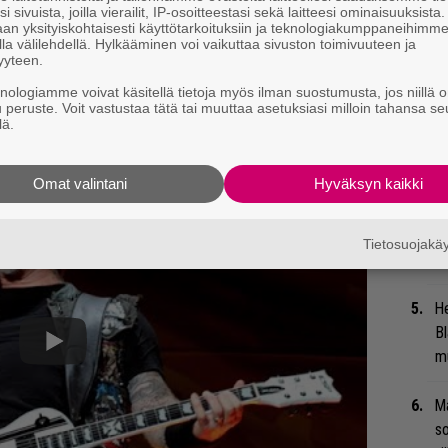
i sivuista, joilla vierailit, IP-osoitteestasi sekä laitteesi ominaisuuksista
an yksityiskohtaisesti käyttötarkoituksiin ja teknologiakumppaneihimm
Ar
la välilehdellä. Hylkääminen voi vaikuttaa sivuston toimivuuteen ja
yyteen.
su
knologiamme voivat käsitellä tietoja myös ilman suostumusta, jos niillä o
u peruste. Voit vastustaa tätä tai muuttaa asetuksiasi milloin tahansa se
”S
lä.
M
A
Omat valintani
Hyväksyn kaikki
Ty
Tu
Tietosuojak
ti
He
Bl
mu
Ma
so