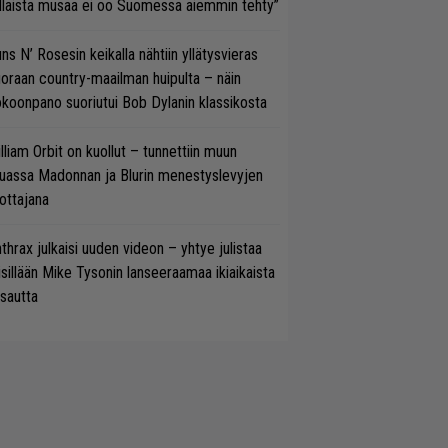
llaista musaa ei oo Suomessa aiemmin tehty”
ns N’ Rosesin keikalla nähtiin yllätysvieras
oraan country-maailman huipulta – näin
koonpano suoriutui Bob Dylanin klassikosta
lliam Orbit on kuollut – tunnettiin muun
uassa Madonnan ja Blurin menestyslevyjen
ottajana
thrax julkaisi uuden videon – yhtye julistaa
isillään Mike Tysonin lanseeraamaa ikiaikaista
isautta