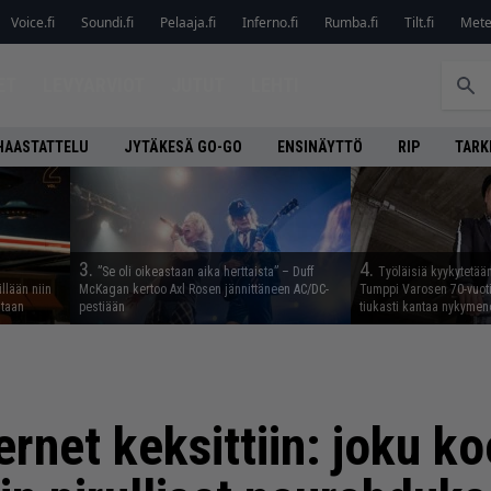
Voice.fi
Soundi.fi
Pelaaja.fi
Inferno.fi
Rumba.fi
Tilt.fi
Metel
ET
LEVYARVIOT
JUTUT
LEHTI
HAASTATTELU
JYTÄKESÄ GO-GO
ENSINÄYTTÖ
RIP
TARK
3.
4.
”Se oli oikeastaan aika herttaista” – Duff
Työläisiä kyykytetää
illään niin
McKagan kertoo Axl Rosen jännittäneen AC/DC-
Tumppi Varosen 70-vuotis
staan
pestiään
tiukasti kantaa nykyme
ernet keksittiin: joku ko