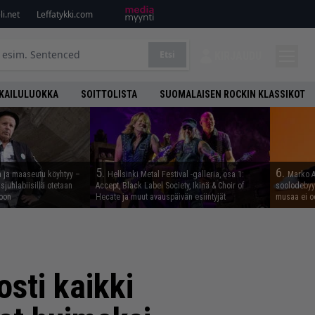
i.net
Leffatykki.com
Etsi
KIRJAUDU
KAILULUOKKA
SOITTOLISTA
SUOMALAISEN ROCKIN KLASSIKOT
5.
6.
n ja maaseutu köyhtyy –
Hellsinki Metal Festival -galleria, osa 1:
Marko A
juhlabiisillä otetaan
Accept, Black Label Society, Ikinä & Choir of
soolodebyyt
noon
Hecate ja muut avauspäivän esiintyjät
musaa ei o
osti kaikki