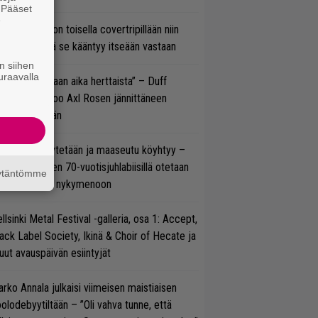
. Pääset
e
vio: Saimaa on toisella covertripillään niin
vereeni, että se kääntyy itseään vastaan
n siihen
uraavalla
e oli oikeastaan aika herttaista” – Duff
cKagan kertoo Axl Rosen jännittäneen
C/DC-pestiään
öläisiä kyykytetään ja maaseutu köyhtyy –
mppi Varosen 70-vuotisjuhlabiisillä otetaan
äytäntömme
ukasti kantaa nykymenoon
llsinki Metal Festival -galleria, osa 1: Accept,
ack Label Society, Ikinä & Choir of Hecate ja
ut avauspäivän esiintyjät
rko Annala julkaisi viimeisen maistiaisen
olodebyytiltään – ”Oli vahva tunne, että