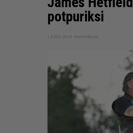
James Hetfield
potpuriksi
1.3.2021 20:10
Anssi Eriksson