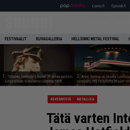
Como.fi
Episodi.fi
ETUSIVU
UUTIS
FESTIVAALIT
KUVAGALLERIA
HELLSINKI METAL FESTIVAL
1.
2.
Tällainen keikkajyrä Queen oli ennen vanhaan
Arvio: Saimaa on toisella covertrip
– katso tulinen livetallenne vuodelta 1979
suvereeni, että se kääntyy itseään va
KEVENNYSTÄ
METALLICA
Tätä varten Int