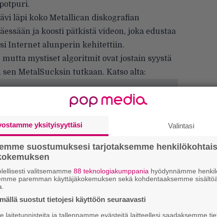
potpuri.
ävi läpi koko Metallican diskografian
essään ja koosti pätkistä videon, joka edustaa
si Internet alunperin kehitettiin.
 mutta mystiset algoritmit ovat jostain syystä
n sen
MetalSucksin
tutkaan. Katso alta:
vostamme yksityisyyttäsi
Valintasi
semme suostumuksesi tarjotaksemme henkilökohtai
ökokemuksen
lellisesti valitsemamme
88 teknologiakumppania
hyödynnämme henkilö
semme paremman käyttäjäkokemuksen sekä kohdentaaksemme sisältöä
a.
ällä suostut tietojesi käyttöön seuraavasti
Tä
ka
laitetunnisteita ja tallennamme evästeitä laitteellesi saadaksemme tie