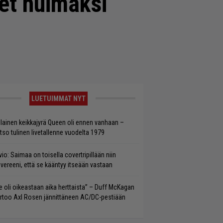
set huimaksi
LUETUIMMAT NYT
llainen keikkajyrä Queen oli ennen vanhaan –
tso tulinen livetallenne vuodelta 1979
vio: Saimaa on toisella covertripillään niin
vereeni, että se kääntyy itseään vastaan
e oli oikeastaan aika herttaista” – Duff McKagan
rtoo Axl Rosen jännittäneen AC/DC-pestiään