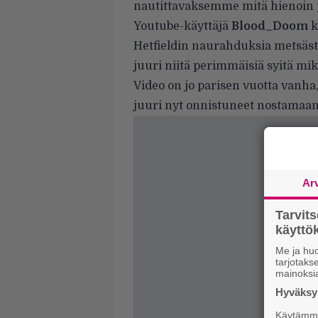
nautittavaksemme mitä hienoin 
Youtube-käyttäjä
Blood_Doom
k
Hetfieldin naurahduksia metsästä
juuri niitä perimmäisiä syitä mik
Video on jo parisen vuotta vanha,
juuri nyt onnistuneet nostamaa
Ar
Tarvit
käytt
Me ja huo
tarjotak
mainoksi
Hyväksym
Käytämme 