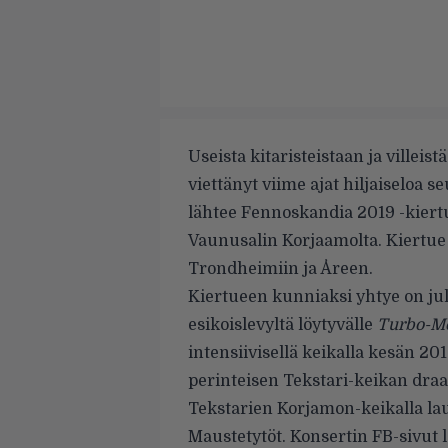
Useista kitaristeistaan ja villeis
viettänyt viime ajat hiljaiseloa s
lähtee Fennoskandia 2019 -kiertu
Vaunusalin Korjaamolta. Kiertue
Trondheimiin ja Åreen.
Kiertueen kunniaksi yhtye on ju
esikoislevyltä
löytyvälle
Turbo-M
intensiivisellä keikalla
kesän 2018
perinteisen Tekstari-keikan d
Tekstarien Korjamon-keikalla lau
Maustetytöt. Konsertin FB-sivut 