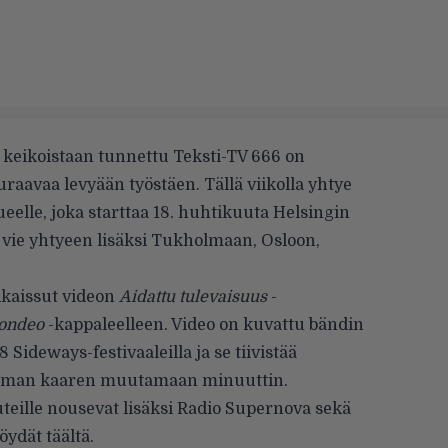
tä keikoistaan tunnettu Teksti-TV 666 on
euraavaa levyään työstäen. Tällä viikolla yhtye
eelle, joka starttaa 18. huhtikuuta Helsingin
 vie yhtyeen lisäksi Tukholmaan, Osloon,
lkaissut videon
Aidattu tulevaisuus
-
ondeo
-kappaleelleen. Video on kuvattu bändin
 Sideways-festivaaleilla
ja se tiivistää
raaman kaaren muutamaan minuuttin.
teille nousevat lisäksi Radio Supernova sekä
löydät
täältä
.