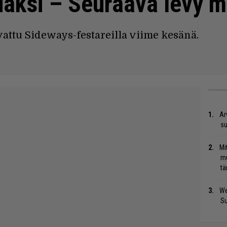
iaksi – Seuraava levy m
ttu Sideways-festareilla viime kesänä.
Ar
su
Mi
mu
tä
We
S