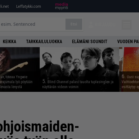
i.net
Leffatykki.com
Etsi
KIRJAUDU
KEIKKA
TARKKAILULUOKKA
ELÄMÄNI SOUNDIT
VUODEN PA
6.
aan, toteaa Yngwie
Uusi su
5.
arajumala lyö pöytään
Blind Channel palasi tauolta tuplasinglen ja
Vaihtoehto
levasta levystä
näyttävän videon voimin
esittäytyy 
ohjoismaiden-