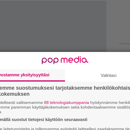
Ar
su
vostamme yksityisyyttäsi
Valintasi
Mi
Va
semme suostumuksesi tarjotaksemme henkilökohtai
me
ökokemuksen
lellisesti valitsemamme
88 teknologiakumppania
hyödynnämme henkilö
semme paremman käyttäjäkokemuksen sekä kohdentaaksemme sisältöä
We
a.
t
ällä suostut tietojesi käyttöön seuraavasti
Se
laitetunnisteita ja tallennamme evästeitä laitteellesi saadaksemme tie