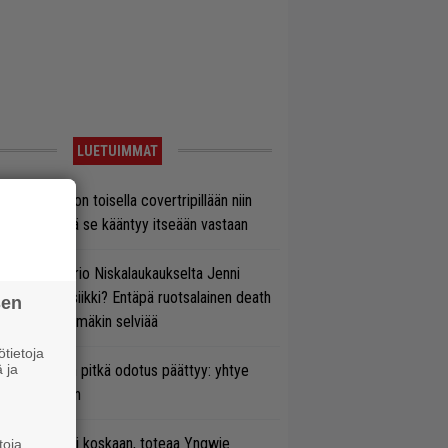
LUETUIMMAT
vio: Saimaa on toisella covertripillään niin
vereeni, että se kääntyy itseään vastaan
ten taipuu Trio Niskalaukaukselta Jenni
rtiaisen musiikki? Entäpä ruotsalainen death
sen
tal? Pian tämäkin selviää
tietoja
 ja
ezer-fanien pitkä odotus päättyy: yhtye
ulee Suomeen
 on nyt tai ei koskaan, toteaa Yngwie
toja