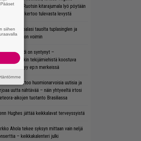
. Pääset
lmsteen – Ruotsin kitarajumala lyö pöytään
e
den biisin ja kertoo tulevasta levystä
ind Channel palasi tauolta tuplasinglen ja
n siihen
uraavalla
yttävän videon voimin
si superbändi on syntynyt –
ihtoehtorockin tekijämiehistä koostuva
hmä esittäytyy ep:n merkeissä
äytäntömme
nkin Park kertoo huomionarvoisia uutisia ja
rjoaa uutta nähtävää – näin yhtyeeltä irtosi
teora-aikojen tuotanto Brasiliassa
enn Hughes jättää keikkalavat terveyssyistä
rkko Ahola tekee syksyn mittaan vain neljä
nserttia – keikkakalenteri julki