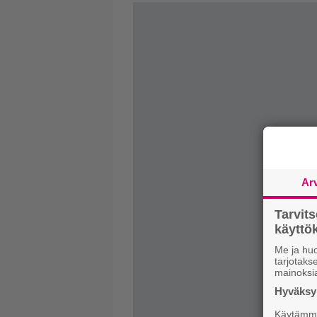
Ar
Tarvit
käytt
Me ja huo
tarjotak
mainoksi
Hyväksym
Käytämme 