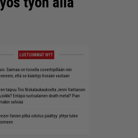
yös työn alla
LUETUIMMAT NYT
vio: Saimaa on toisella covertripillään niin
vereeni, että se kääntyy itseään vastaan
ten taipuu Trio Niskalaukaukselta Jenni Vartiaisen
siikki? Entäpä ruotsalainen death metal? Pian
mäkin selviää
ezer-fanien pitkä odotus päättyy: yhtye tulee
uomeen