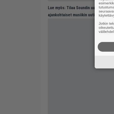
esimerkiks
tutustuma
Lue myös:
Tilaa Soundin uutiskirje ja
seuraaval
ajankohtaiset musiikin uutiset ja puh
käytettäv
Jotkin te
oikeutett
välilehdel