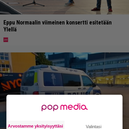
Eppu Normaalin viimeinen konsertti esitetään
Ylellä
Arvostamme yksityisyyttäsi
Valintasi