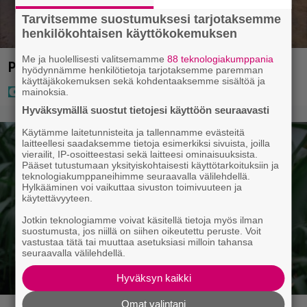
Tarvitsemme suostumuksesi tarjotaksemme
henkilökohtaisen käyttökokemuksen
Me ja huolellisesti valitsemamme
88 teknologiakumppania
Poliisi teki surullisen löydön Lohjalla
hyödynnämme henkilötietoja tarjotaksemme paremman
käyttäjäkokemuksen sekä kohdentaaksemme sisältöä ja
mainoksia.
Hyväksymällä suostut tietojesi käyttöön seuraavasti
Käytämme laitetunnisteita ja tallennamme evästeitä
laitteellesi saadaksemme tietoja esimerkiksi sivuista, joilla
vierailit, IP-osoitteestasi sekä laitteesi ominaisuuksista.
Pääset tutustumaan yksityiskohtaisesti käyttötarkoituksiin ja
teknologiakumppaneihimme seuraavalla välilehdellä.
Hylkääminen voi vaikuttaa sivuston toimivuuteen ja
käytettävyyteen.
Jotkin teknologiamme voivat käsitellä tietoja myös ilman
suostumusta, jos niillä on siihen oikeutettu peruste. Voit
vastustaa tätä tai muuttaa asetuksiasi milloin tahansa
seuraavalla välilehdellä.
Hyväksyn kaikki
Omat valintani