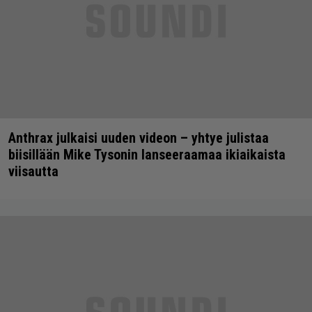
Anthrax julkaisi uuden videon – yhtye julistaa
biisillään Mike Tysonin lanseeraamaa ikiaikaista
viisautta