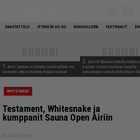
HAASTATTELU
JYTÄKESÄ GO-GO
KUVAGALLERIA
FESTIVAALIT
EN
2.
Guns N’ Rosesin keikalla nähtiin y
1.
Arvio: Saimaa on toisella covertripillään niin
suoraan country-maailman huipulta –
suvereeni, että se kääntyy itseään vastaan
kokoonpano suoriutui Bob Dylanin kl
WHITESNAKE
Testament, Whitesnake ja
kumppanit Sauna Open Airiin
20.12.2007 16:01