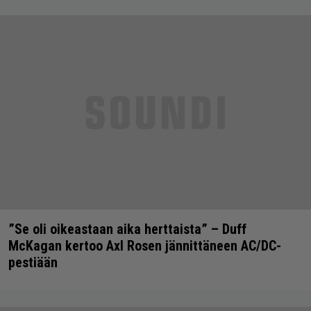
”Se oli oikeastaan aika herttaista” – Duff
McKagan kertoo Axl Rosen jännittäneen AC/DC-
pestiään