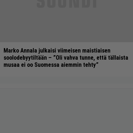
Marko Annala julkaisi viimeisen maistiaisen
soolodebyytiltään – ”Oli vahva tunne, että tällaista
musaa ei oo Suomessa aiemmin tehty”