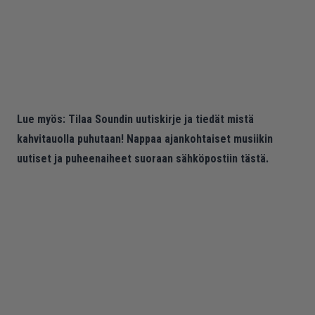
Lue myös:
Tilaa Soundin uutiskirje ja tiedät mistä
kahvitauolla puhutaan! Nappaa ajankohtaiset musiikin
uutiset ja puheenaiheet suoraan sähköpostiin tästä.