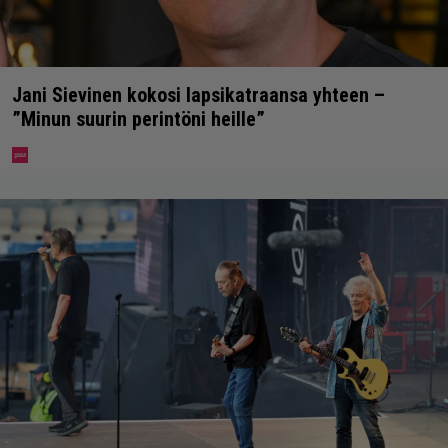
Jani Sievinen kokosi lapsikatraansa yhteen –
”Minun suurin perintöni heille”