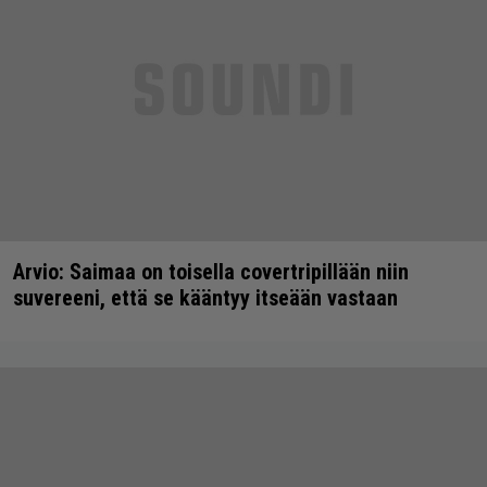
Arvio: Saimaa on toisella covertripillään niin
suvereeni, että se kääntyy itseään vastaan