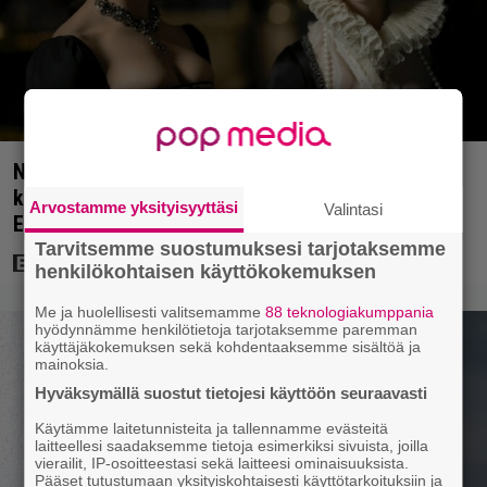
Netflixissä on nyt upea sarja keskiajan
kuninkaallisten aikakaudelta – keskiössä julma
Arvostamme yksityisyyttäsi
Valintasi
Englannin hallitsija Henrik VIII
Tarvitsemme suostumuksesi tarjotaksemme
henkilökohtaisen käyttökokemuksen
Me ja huolellisesti valitsemamme
88 teknologiakumppania
hyödynnämme henkilötietoja tarjotaksemme paremman
käyttäjäkokemuksen sekä kohdentaaksemme sisältöä ja
mainoksia.
Hyväksymällä suostut tietojesi käyttöön seuraavasti
Käytämme laitetunnisteita ja tallennamme evästeitä
laitteellesi saadaksemme tietoja esimerkiksi sivuista, joilla
vierailit, IP-osoitteestasi sekä laitteesi ominaisuuksista.
Pääset tutustumaan yksityiskohtaisesti käyttötarkoituksiin ja