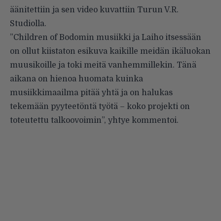
äänitettiin ja sen video kuvattiin Turun V.R.
Studiolla.
”Children of Bodomin musiikki ja Laiho itsessään
on ollut kiistaton esikuva kaikille meidän ikäluokan
muusikoille ja toki meitä vanhemmillekin. Tänä
aikana on hienoa huomata kuinka
musiikkimaailma pitää yhtä ja on halukas
tekemään pyyteetöntä työtä – koko projekti on
toteutettu talkoovoimin”, yhtye kommentoi.