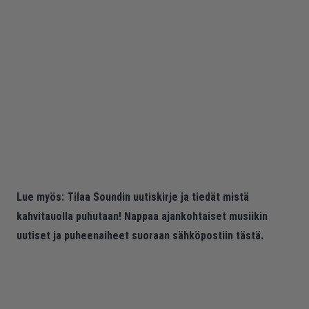
Lue myös:
Tilaa Soundin uutiskirje ja tiedät mistä
kahvitauolla puhutaan! Nappaa ajankohtaiset musiikin
uutiset ja puheenaiheet suoraan sähköpostiin tästä.