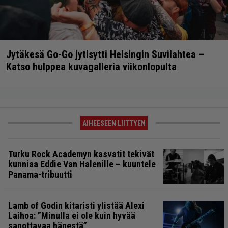
Jytäkesä Go-Go jytisytti Helsingin Suvilahtea –
Katso hulppea kuvagalleria viikonlopulta
AIHEESEEN LIITTYEN
Turku Rock Academyn kasvatit tekivät
kunniaa Eddie Van Halenille – kuuntele
Panama-tribuutti
Lamb of Godin kitaristi ylistää Alexi
Laihoa: ”Minulla ei ole kuin hyvää
sanottavaa hänestä”