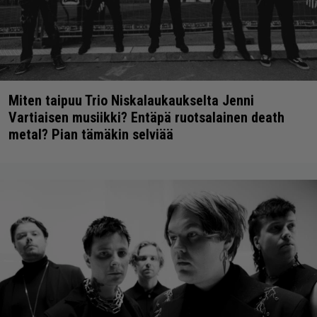
Miten taipuu Trio Niskalaukaukselta Jenni
Vartiaisen musiikki? Entäpä ruotsalainen death
metal? Pian tämäkin selviää