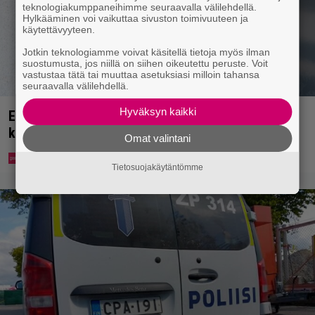
teknologiakumppaneihimme seuraavalla välilehdellä.
Hylkääminen voi vaikuttaa sivuston toimivuuteen ja
käytettävyyteen.
Jotkin teknologiamme voivat käsitellä tietoja myös ilman
suostumusta, jos niillä on siihen oikeutettu peruste. Voit
vastustaa tätä tai muuttaa asetuksiasi milloin tahansa
seuraavalla välilehdellä.
Hyväksyn kaikki
Ekaluokkalaisille jaetaan ilmainen kotiavain –
katso, mistä sen voi hakea
Omat valintani
Tietosuojakäytäntömme