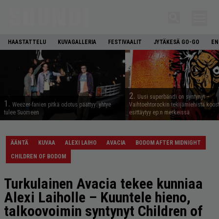
HAASTATTELU
KUVAGALLERIA
FESTIVAALIT
JYTÄKESÄ GO-GO
EN
2.
Uusi superbändi on syntynyt –
1.
Weezer-fanien pitkä odotus päättyy: yhtye
Vaihtoehtorockin tekijämiehistä koos
tulee Suomeen
esittäytyy ep:n merkeissä
ÄÄNTÄ
KUVAA
ALEXI LAIHO
AVACIA
BODOM AFTER MIDNIGHT
CHILDREN OF BODOM
Turkulainen Avacia tekee kunniaa
Alexi Laiholle – Kuuntele hieno,
talkoovoimin syntynyt Children of