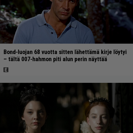
Bond-luojan 68 vuotta sitten lähettämä kirje löytyi
– tältä 007-hahmon piti alun perin näyttää