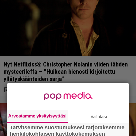
Nyt Netflixissä: Christopher Nolanin viiden tähden
mysteerileffa – ”Huikean hienosti kirjoitettu
yllätyskäänteiden sarja”
Arvostamme yksityisyyttäsi
Valintasi
Tarvitsemme suostumuksesi tarjotaksemme
henkilökohtaisen käyttökokemuksen