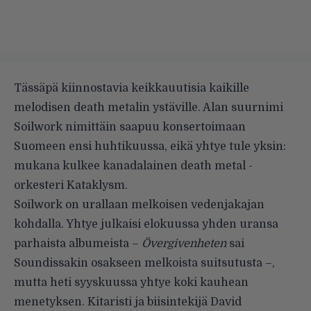
Tässäpä kiinnostavia keikkauutisia kaikille
melodisen death metalin ystäville. Alan suurnimi
Soilwork nimittäin saapuu konsertoimaan
Suomeen ensi huhtikuussa, eikä yhtye tule yksin:
mukana kulkee kanadalainen death metal -
orkesteri Kataklysm.
Soilwork on urallaan melkoisen vedenjakajan
kohdalla. Yhtye julkaisi elokuussa yhden uransa
parhaista albumeista –
Övergivenheten
sai
Soundissakin osakseen
melkoista suitsutusta –,
mutta heti syyskuussa yhtye koki kauhean
menetyksen. Kitaristi ja biisintekijä David