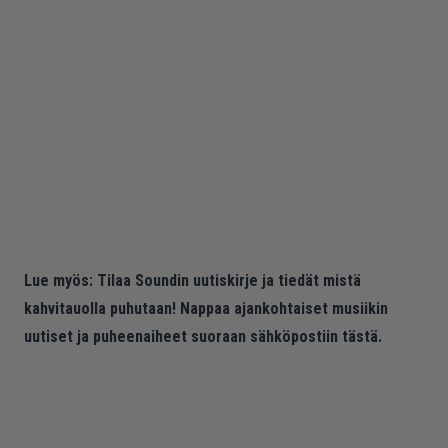
Lue myös:
Tilaa Soundin uutiskirje ja tiedät mistä
kahvitauolla puhutaan! Nappaa ajankohtaiset musiikin
uutiset ja puheenaiheet suoraan sähköpostiin tästä.