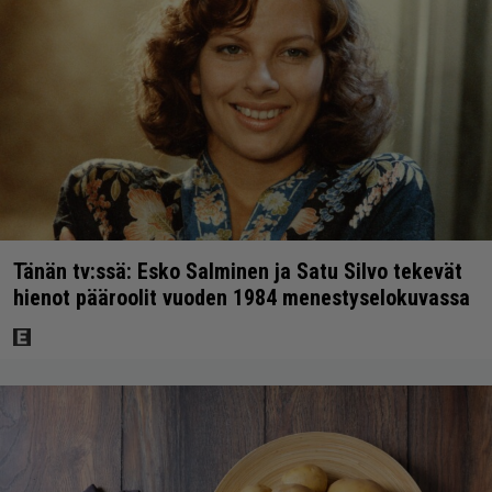
Tänän tv:ssä: Esko Salminen ja Satu Silvo tekevät
hienot pääroolit vuoden 1984 menestyselokuvassa