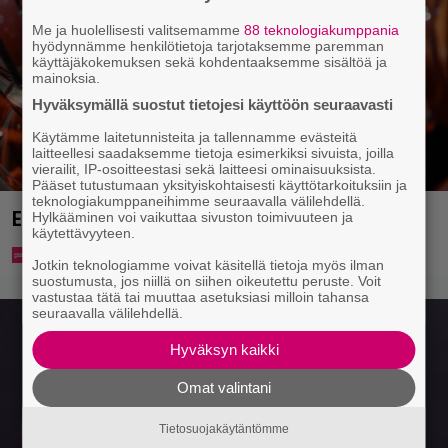
Me ja huolellisesti valitsemamme
88 teknologiakumppania
hyödynnämme henkilötietoja tarjotaksemme paremman
käyttäjäkokemuksen sekä kohdentaaksemme sisältöä ja
mainoksia.
Hyväksymällä suostut tietojesi käyttöön seuraavasti
Käytämme laitetunnisteita ja tallennamme evästeitä
laitteellesi saadaksemme tietoja esimerkiksi sivuista, joilla
vierailit, IP-osoitteestasi sekä laitteesi ominaisuuksista.
Pääset tutustumaan yksityiskohtaisesti käyttötarkoituksiin ja
teknologiakumppaneihimme seuraavalla välilehdellä.
Eurojackpotista 80 000 euroa Suomeen – tänne
Hylkääminen voi vaikuttaa sivuston toimivuuteen ja
käytettävyyteen.
Jotkin teknologiamme voivat käsitellä tietoja myös ilman
suostumusta, jos niillä on siihen oikeutettu peruste. Voit
vastustaa tätä tai muuttaa asetuksiasi milloin tahansa
seuraavalla välilehdellä.
Hyväksyn kaikki
Omat valintani
Tietosuojakäytäntömme