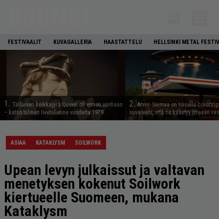
FESTIVAALIT
KUVAGALLERIA
HAASTATTELU
HELLSINKI METAL FESTI
1.
2.
Tällainen keikkajyrä Queen oli ennen vanhaan
Arvio: Saimaa on toisella covertrip
– katso tulinen livetallenne vuodelta 1979
suvereeni, että se kääntyy itseään va
ASIAA
KATAKLYSM
SOILWORK
Upean levyn julkaissut ja valtavan
menetyksen kokenut Soilwork
kiertueelle Suomeen, mukana
Kataklysm