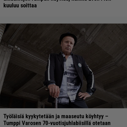
kuuluu soittaa
Työläisiä kyykytetään ja maaseutu köyhtyy –
Tumppi Varosen 70-vuotisjuhlabiisillä otetaan