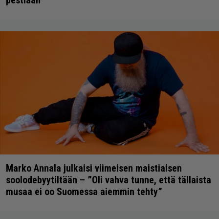
Marko Annala julkaisi viimeisen maistiaisen
soolodebyytiltään – ”Oli vahva tunne, että tällaista
musaa ei oo Suomessa aiemmin tehty”