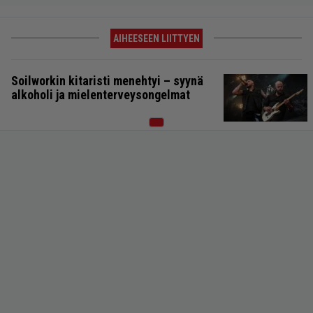
AIHEESEEN LIITTYEN
Soilworkin kitaristi menehtyi – syynä
alkoholi ja mielenterveysongelmat