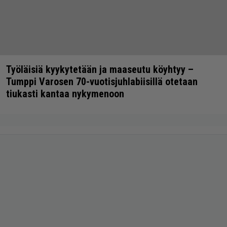
Työläisiä kyykytetään ja maaseutu köyhtyy –
Tumppi Varosen 70-vuotisjuhlabiisillä otetaan
tiukasti kantaa nykymenoon