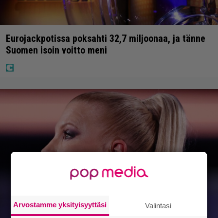
Eurojackpotissa poksahti 32,7 miljoonaa, ja tänne
Suomen isoin voitto meni
Arvostamme yksityisyyttäsi
Valintasi