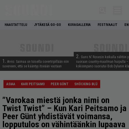
HAASTATTELU
JYTÄKESÄ GO-GO
KUVAGALLERIA
FESTIVAALIT
EN
2.
Guns N’ Rosesin keikalla nähtiin y
1.
Arvio: Saimaa on toisella covertripillään niin
suoraan country-maailman huipulta –
suvereeni, että se kääntyy itseään vastaan
kokoonpano suoriutui Bob Dylanin kl
ASIAA
KARI PEITSAMO
PEER GÜNT
SHÖCKING BLÜ
”Varokaa miestä jonka nimi on
Twist Twist” – Kun Kari Peitsamo ja
Peer Günt yhdistävät voimansa,
lopputulos on vähintäänkin lupaava