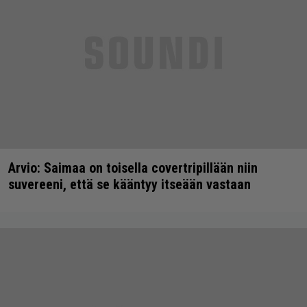
Arvio: Saimaa on toisella covertripillään niin
suvereeni, että se kääntyy itseään vastaan