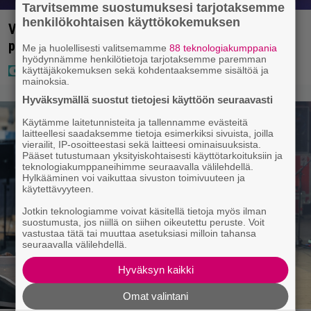
Tarvitsemme suostumuksesi tarjotaksemme
henkilökohtaisen käyttökokemuksen
Vappu Pimiä sai huonoa palvelua ravintolassa –
pettyi siellä kahteen asiaan
Me ja huolellisesti valitsemamme
88 teknologiakumppania
hyödynnämme henkilötietoja tarjotaksemme paremman
käyttäjäkokemuksen sekä kohdentaaksemme sisältöä ja
mainoksia.
Hyväksymällä suostut tietojesi käyttöön seuraavasti
Käytämme laitetunnisteita ja tallennamme evästeitä
laitteellesi saadaksemme tietoja esimerkiksi sivuista, joilla
vierailit, IP-osoitteestasi sekä laitteesi ominaisuuksista.
Pääset tutustumaan yksityiskohtaisesti käyttötarkoituksiin ja
teknologiakumppaneihimme seuraavalla välilehdellä.
Hylkääminen voi vaikuttaa sivuston toimivuuteen ja
käytettävyyteen.
Jotkin teknologiamme voivat käsitellä tietoja myös ilman
suostumusta, jos niillä on siihen oikeutettu peruste. Voit
vastustaa tätä tai muuttaa asetuksiasi milloin tahansa
seuraavalla välilehdellä.
Hyväksyn kaikki
Omat valintani