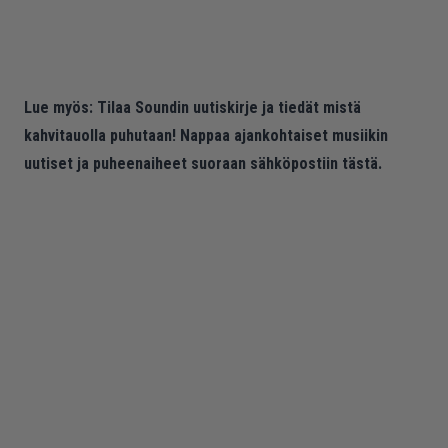
Lue myös:
Tilaa Soundin uutiskirje ja tiedät mistä
kahvitauolla puhutaan! Nappaa ajankohtaiset musiikin
uutiset ja puheenaiheet suoraan sähköpostiin tästä.