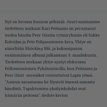
Nyt on luvassa kunnon pöhinää. Juuri saamamme
tiedotteen mukaan Kari Peitsamo on perustanut
uuden bändin Peer Güntin rytmiryhmän eli Sakke
Koivulan ja Pete Pohjanniemen kera. Yhtye on
nimeltään Shöcking Blü, ja kokoonpanon
ensimmäinen albumi julkaistaan 3. maaliskuuta.
Tiedotteen mukaan yhtye syntyi elokuussa
Pelkosenniemen Pyhätunturilla, kun Peitsamo ja
Peer Günt -muusikot rentoutuivat Lapin yössä.
”Aamun sarastaessa he löysivät itsensä samasta
bändistä. Tapahtumien yksityiskohdat ovat
hämärän peitossa”, tiedote kertoo.