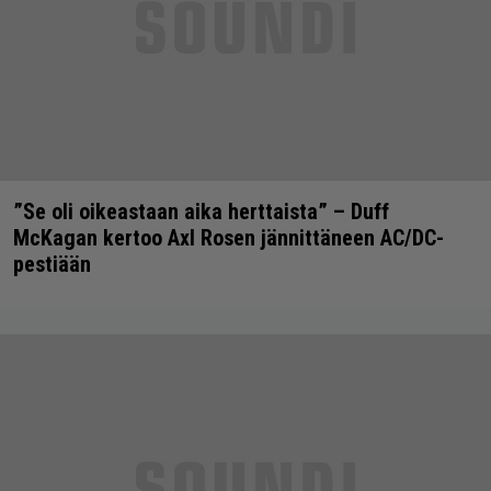
”Se oli oikeastaan aika herttaista” – Duff
McKagan kertoo Axl Rosen jännittäneen AC/DC-
pestiään