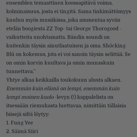
ensemblen temaattinen koossapitävä voima,
kolminaisuus, josta ei tingitä. Sama tinkimättömyys
kuuluu myös musiikissa, joka ammentaa syvän
etelän boogiesta ZZ Top- tai George Thorogood -
vaikutteita unohtamatta. Bändin soundi on
kuitenkin täysin ainutlaatuinen ja oma. Shöcking
Blü on kokemus, jota ei voi sanoin täysin selittää. Se
on omin korvin kuultava ja omin munaskuin
tunnettava.”
Yhtye alkaa keikkailla toukokuun alusta alkaen.
Enemmän kuin elämä on lempi, enemmän kuin
lempi moinen kuolo
-levyn (!) kappalelista on
itsessään riemukasta luettavaa, nimittäin tällaisia
biisejä siltä löytyy:
1. Fung Yee
2. Säimä Siiri