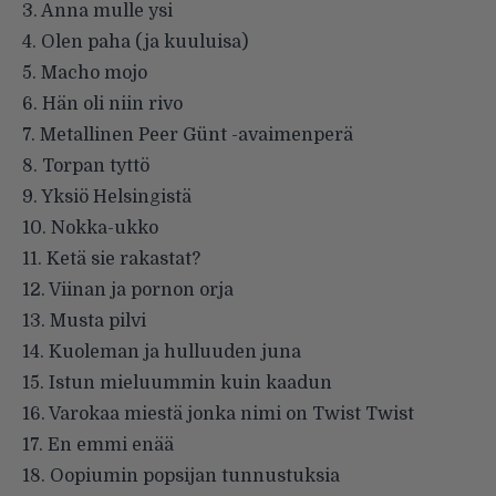
3. Anna mulle ysi
4. Olen paha (ja kuuluisa)
5. Macho mojo
6. Hän oli niin rivo
7. Metallinen Peer Günt -avaimenperä
8. Torpan tyttö
9. Yksiö Helsingistä
10. Nokka-ukko
11. Ketä sie rakastat?
12. Viinan ja pornon orja
13. Musta pilvi
14. Kuoleman ja hulluuden juna
15. Istun mieluummin kuin kaadun
16. Varokaa miestä jonka nimi on Twist Twist
17. En emmi enää
18. Oopiumin popsijan tunnustuksia