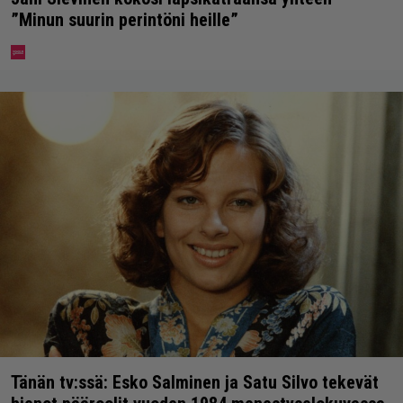
”Minun suurin perintöni heille”
Tänän tv:ssä: Esko Salminen ja Satu Silvo tekevät