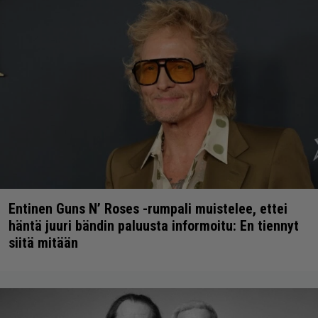
Entinen Guns N’ Roses -rumpali muistelee, ettei
häntä juuri bändin paluusta informoitu: En tiennyt
siitä mitään