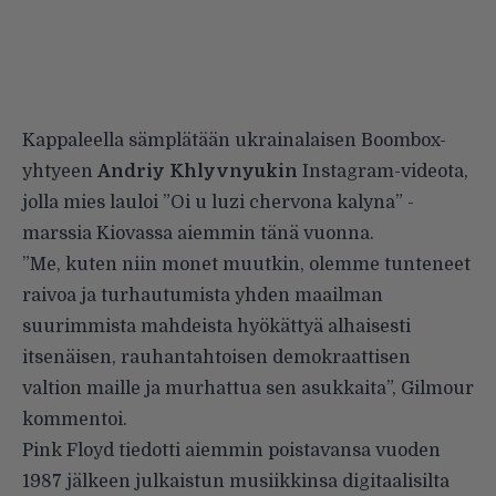
Kappaleella sämplätään ukrainalaisen Boombox-
yhtyeen
Andriy Khlyvnyukin
Instagram-videota,
jolla mies lauloi ”Oi u luzi chervona kalyna” -
marssia Kiovassa aiemmin tänä vuonna.
”Me, kuten niin monet muutkin, olemme tunteneet
raivoa ja turhautumista yhden maailman
suurimmista mahdeista hyökättyä alhaisesti
itsenäisen, rauhantahtoisen demokraattisen
valtion maille ja murhattua sen asukkaita”, Gilmour
kommentoi.
Pink Floyd
tiedotti aiemmin
poistavansa vuoden
1987 jälkeen julkaistun musiikkinsa digitaalisilta