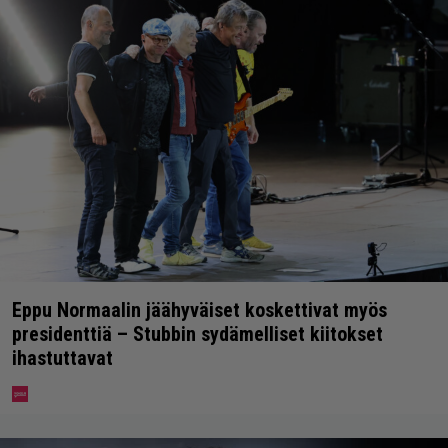
Eppu Normaalin jäähyväiset koskettivat myös
presidenttiä – Stubbin sydämelliset kiitokset
ihastuttavat