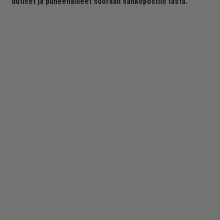
uutiset ja puheenaiheet suoraan sähköpostiin tästä.