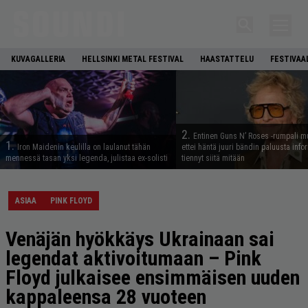
KUVAGALLERIA
HELLSINKI METAL FESTIVAL
HAASTATTELU
FESTIVAA
2.
Entinen Guns N’ Roses -rumpali mu
1.
Iron Maidenin keulilla on laulanut tähän
ettei häntä juuri bändin paluusta info
mennessä tasan yksi legenda, julistaa ex-solisti
tiennyt siitä mitään
ASIAA
PINK FLOYD
Venäjän hyökkäys Ukrainaan sai
legendat aktivoitumaan – Pink
Floyd julkaisee ensimmäisen uuden
kappaleensa 28 vuoteen