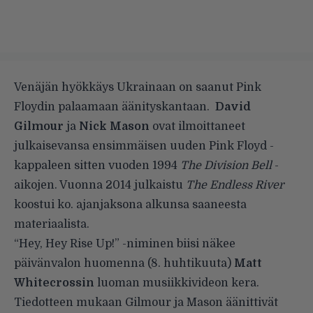
Venäjän hyökkäys Ukrainaan on saanut Pink
Floydin palaamaan äänityskantaan.
David
Gilmour
ja
Nick Mason
ovat ilmoittaneet
julkaisevansa ensimmäisen uuden Pink Floyd -
kappaleen sitten vuoden 1994
The Division Bell
-
aikojen. Vuonna 2014 julkaistu
The Endless River
koostui ko. ajanjaksona alkunsa saaneesta
materiaalista.
“Hey, Hey Rise Up!” -niminen biisi näkee
päivänvalon huomenna (8. huhtikuuta)
Matt
Whitecrossin
luoman musiikkivideon kera.
Tiedotteen mukaan Gilmour ja Mason äänittivät