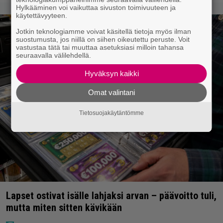
Hylkääminen voi vaikuttaa sivuston toimivuuteen ja
käytettävyyteen.
Jotkin teknologiamme voivat käsitellä tietoja myös ilman
suostumusta, jos niillä on siihen oikeutettu peruste. Voit
vastustaa tätä tai muuttaa asetuksiasi milloin tahansa
seuraavalla välilehdellä.
Hyväksyn kaikki
Omat valintani
Tietosuojakäytäntömme
Lapset ostivat isälle lahjaksi arvan – päävoitto tuli,
mutta miten sitten kävikään