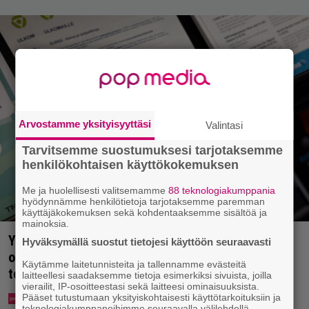
Arvostamme yksityisyyttäsi
Valintasi
Tarvitsemme suostumuksesi tarjotaksemme
henkilökohtaisen käyttökokemuksen
Me ja huolellisesti valitsemamme
88 teknologiakumppania
hyödynnämme henkilötietoja tarjotaksemme paremman
käyttäjäkokemuksen sekä kohdentaaksemme sisältöä ja
mainoksia.
Yle: Uuden lain myötä työnhakijan täytyy kertoa
Hyväksymällä suostut tietojesi käyttöön seuraavasti
osaamisestaan julkisesti netissä – yrittäjät
Käytämme laitetunnisteita ja tallennamme evästeitä
toivovat rangaistusta laiminlyönnistä
laitteellesi saadaksemme tietoja esimerkiksi sivuista, joilla
vierailit, IP-osoitteestasi sekä laitteesi ominaisuuksista.
Pääset tutustumaan yksityiskohtaisesti käyttötarkoituksiin ja
teknologiakumppaneihimme seuraavalla välilehdellä.