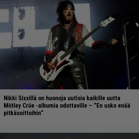
Nikki Sixxillä on huonoja uutisia kaikille uutta
Mötley Crüe -albumia odottaville – ”En usko enää
pitkäsoittoihin”