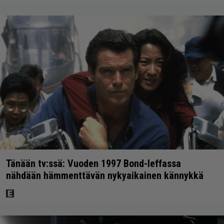
Tänään tv:ssä: Vuoden 1997 Bond-leffassa
nähdään hämmenttävän nykyaikainen kännykkä