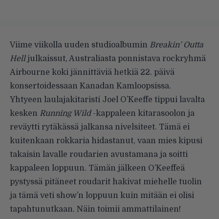
Viime viikolla uuden studioalbumin
Breakin’ Outta
Hell
julkaissut, Australiasta ponnistava rockryhmä
Airbourne koki jännittäviä hetkiä 22. päivä
konsertoidessaan Kanadan Kamloopsissa.
Yhtyeen laulajakitaristi Joel O’Keeffe tippui lavalta
kesken
Running Wild
-kappaleen kitarasoolon ja
reväytti rytäkässä jalkansa nivelsiteet. Tämä ei
kuitenkaan rokkaria hidastanut, vaan mies kipusi
takaisin lavalle roudarien avustamana ja soitti
kappaleen loppuun. Tämän jälkeen O’Keeffeä
pystyssä pitäneet roudarit hakivat miehelle tuolin
ja tämä veti show’n loppuun kuin mitään ei olisi
tapahtunutkaan. Näin toimii ammattilainen!