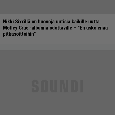
Nikki Sixxillä on huonoja uutisia kaikille uutta
Mötley Crüe -albumia odottaville – ”En usko enää
pitkäsoittoihin”