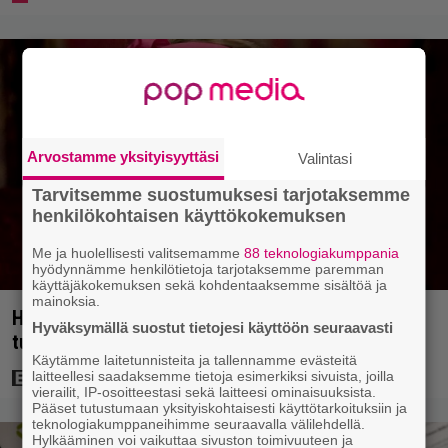
Arvostamme yksityisyyttäsi
Valintasi
Tarvitsemme suostumuksesi tarjotaksemme
henkilökohtaisen käyttökokemuksen
Me ja huolellisesti valitsemamme
88 teknologiakumppania
hyödynnämme henkilötietoja tarjotaksemme paremman
käyttäjäkokemuksen sekä kohdentaaksemme sisältöä ja
mainoksia.
Harry Potter -tähti Jessie Cave paljasti OnlyFans-
Hyväksymällä suostut tietojesi käyttöön seuraavasti
tulonsa: ”Enemmän kuin koko näyttelijänurallani”
Käytämme laitetunnisteita ja tallennamme evästeitä
laitteellesi saadaksemme tietoja esimerkiksi sivuista, joilla
vierailit, IP-osoitteestasi sekä laitteesi ominaisuuksista.
Pääset tutustumaan yksityiskohtaisesti käyttötarkoituksiin ja
teknologiakumppaneihimme seuraavalla välilehdellä.
Hylkääminen voi vaikuttaa sivuston toimivuuteen ja