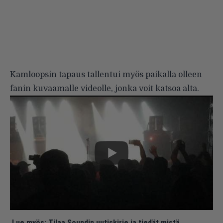
Kamloopsin tapaus tallentui myös paikalla olleen
fanin kuvaamalle videolle, jonka voit katsoa alta.
Lue myös:
Tilaa Soundin uutiskirje ja tiedät mistä