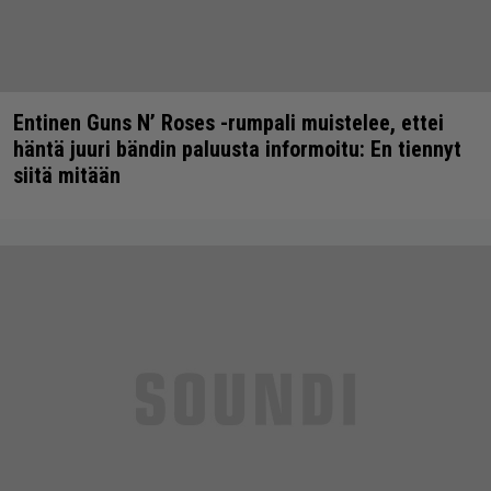
Entinen Guns N’ Roses -rumpali muistelee, ettei
häntä juuri bändin paluusta informoitu: En tiennyt
siitä mitään