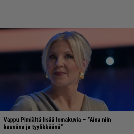
Vappu Pimiältä lisää lomakuvia – ”Aina niin
kauniina ja tyylikkäänä”