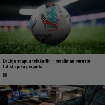
LaLiga saapuu telkkariin – maailman parasta
futista joka perjantai