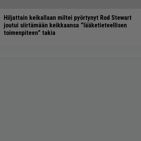
Hiljattain keikallaan miltei pyörtynyt Rod Stewart
joutui siirtämään keikkaansa ”lääketieteellisen
toimenpiteen” takia