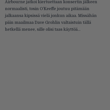
Airbourne jatkoi kiertuettaan konsertin jälkeen
normaalisti, tosin O’Keeffe joutuu pitämään
jalkaansa kipsissä vielä jonkun aikaa. Missähän
päin maailmaa Dave Grohlin
valtaistuin
tällä
hetkellä menee, sille olisi
taas
käyttöä…