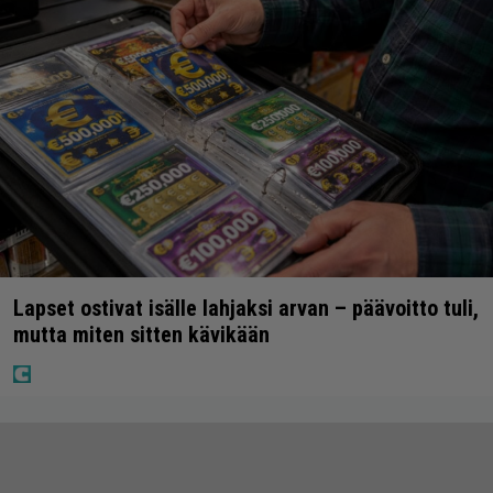
Lapset ostivat isälle lahjaksi arvan – päävoitto tuli,
mutta miten sitten kävikään