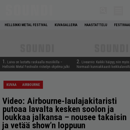
HELLSINKI METAL FESTIVAL
KUVAGALLERIA
HAASTATTELU
FESTIVAA
1.
2.
Laiva on lastattu raskaalla musiikilla –
Livearvio: Kaikki häipyy, niin myö
Hellsinki Metal Festivalin risteilyn ohjelma julki
Normaali kunniakkaasti keikkalavoilt
KUVAA
AIRBOURNE
Video: Airbourne-laulajakitaristi
putoaa lavalta kesken soolon ja
loukkaa jalkansa – nousee takaisin
ja vetää show’n loppuun