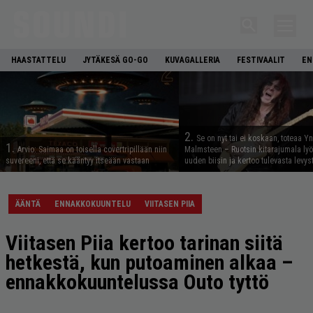
HAASTATTELU
JYTÄKESÄ GO-GO
KUVAGALLERIA
FESTIVAALIT
EN
2.
Se on nyt tai ei koskaan, toteaa Y
1.
Arvio: Saimaa on toisella covertripillään niin
Malmsteen – Ruotsin kitarajumala ly
suvereeni, että se kääntyy itseään vastaan
uuden biisin ja kertoo tulevasta levys
ÄÄNTÄ
ENNAKKOKUUNTELU
VIITASEN PIIA
Viitasen Piia kertoo tarinan siitä
hetkestä, kun putoaminen alkaa –
ennakkokuuntelussa Outo tyttö