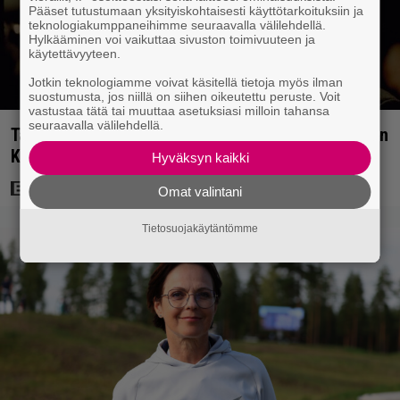
Pääset tutustumaan yksityiskohtaisesti käyttötarkoituksiin ja
teknologiakumppaneihimme seuraavalla välilehdellä.
Hylkääminen voi vaikuttaa sivuston toimivuuteen ja
käytettävyyteen.
Jotkin teknologiamme voivat käsitellä tietoja myös ilman
suostumusta, jos niillä on siihen oikeutettu peruste. Voit
vastustaa tätä tai muuttaa asetuksiasi milloin tahansa
seuraavalla välilehdellä.
Tänään tv:ssä: Loistoleffa vuodelta 1999 – Stephen
King ja Tom Hanks laadun takeina
Hyväksyn kaikki
Omat valintani
Tietosuojakäytäntömme