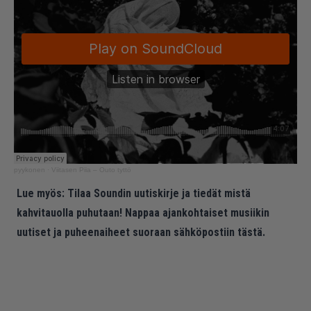
pyykonen
·
Viitasen Piia – Outo tyttö
Lue myös:
Tilaa Soundin uutiskirje ja tiedät mistä
kahvitauolla puhutaan! Nappaa ajankohtaiset musiikin
uutiset ja puheenaiheet suoraan sähköpostiin tästä.