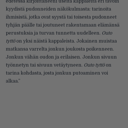
edetessä kirjoittaneeni useita kappaleita eri tavoin
kyydistä pudonneiden näkökulmasta: tarinoita
ihmisistä, jotka ovat syystä tai toisesta pudonneet
tyhjän päälle tai joutuneet rakentamaan elämänsä
perustuksia ja turvan tunnetta uudelleen.
Outo
tyttö
on yksi näistä kappaleista. Jokainen muistaa
matkansa varrelta jonkun joukosta poikenneen.
Jonkun vähän oudon ja erilaisen. Jonkun sivuun
työnnetyn tai sivuun vetäytyneen.
Outo tyttö
on
tarina kohdasta, josta jonkun putoaminen voi
alkaa.”