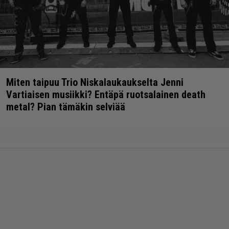
Miten taipuu Trio Niskalaukaukselta Jenni
Vartiaisen musiikki? Entäpä ruotsalainen death
metal? Pian tämäkin selviää