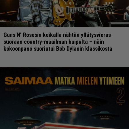
Guns N’ Rosesin keikalla nähtiin yllätysvieras
suoraan country-maailman huipulta – näin
kokoonpano suoriutui Bob Dylanin klassikosta