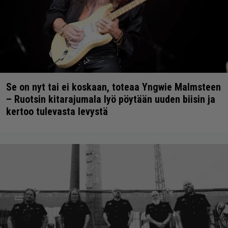
Se on nyt tai ei koskaan, toteaa Yngwie Malmsteen
– Ruotsin kitarajumala lyö pöytään uuden biisin ja
kertoo tulevasta levystä