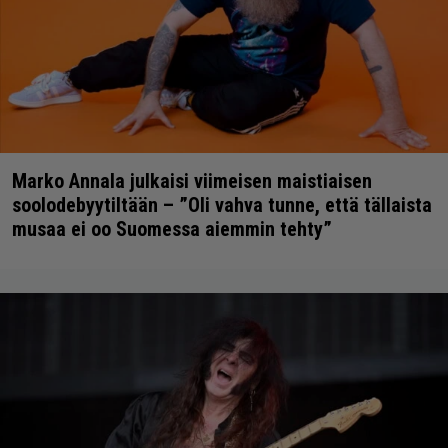
Marko Annala julkaisi viimeisen maistiaisen
soolodebyytiltään – ”Oli vahva tunne, että tällaista
musaa ei oo Suomessa aiemmin tehty”