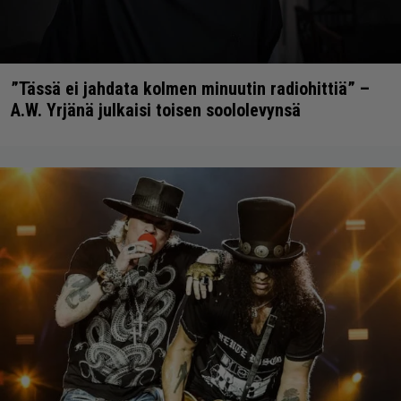
”Tässä ei jahdata kolmen minuutin radiohittiä” –
A.W. Yrjänä julkaisi toisen soololevynsä