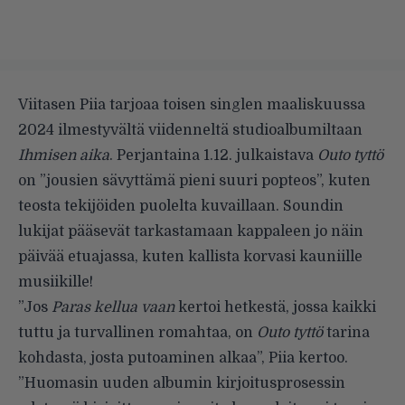
Viitasen Piia tarjoaa toisen singlen maaliskuussa
2024 ilmestyvältä viidenneltä studioalbumiltaan
Ihmisen aika
. Perjantaina 1.12. julkaistava
Outo tyttö
on ”jousien sävyttämä pieni suuri popteos”, kuten
teosta tekijöiden puolelta kuvaillaan. Soundin
lukijat pääsevät tarkastamaan kappaleen jo näin
päivää etuajassa, kuten kallista korvasi kauniille
musiikille!
”Jos
Paras kellua vaan
kertoi hetkestä, jossa kaikki
tuttu ja turvallinen romahtaa, on
Outo tyttö
tarina
kohdasta, josta putoaminen alkaa”, Piia kertoo.
”Huomasin uuden albumin kirjoitusprosessin