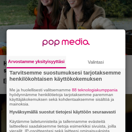
Arvostamme yksityisyyttäsi
Valintasi
HBO tekee rakastetusta 2000-luvun alun
sarjailmiöstä dokumenttielokuvan
Tarvitsemme suostumuksesi tarjotaksemme
henkilökohtaisen käyttökokemuksen
Me ja huolellisesti valitsemamme
88 teknologiakumppania
hyödynnämme henkilötietoja tarjotaksemme paremman
käyttäjäkokemuksen sekä kohdentaaksemme sisältöä ja
mainoksia.
Hyväksymällä suostut tietojesi käyttöön seuraavasti
Käytämme laitetunnisteita ja tallennamme evästeitä
laitteellesi saadaksemme tietoja esimerkiksi sivuista, joilla
vierailit, IP-osoitteestasi sekä laitteesi ominaisuuksista.