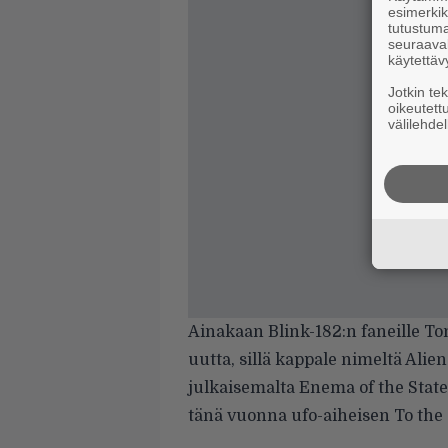
esimerkiks
tutustuma
seuraaval
käytettäv
Jotkin te
oikeutett
välilehdel
Ainakaan Blink-182:n faneille T
uutta, sillä
kappale nimeltä Alien
julkaisemalta Enema of the Stat
tänä vuonna ufo-aiheisen To the