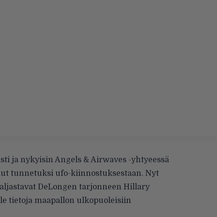
isti ja nykyisin Angels & Airwaves -yhtyeessä
lut tunnetuksi ufo-kiinnostuksestaan. Nyt
paljastavat DeLongen tarjonneen Hillary
e tietoja maapallon ulkopuoleisiin