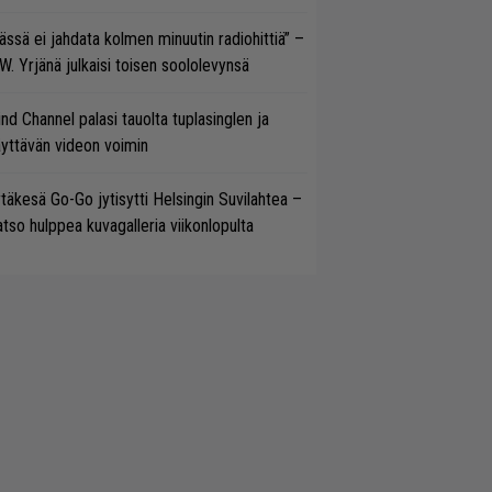
ässä ei jahdata kolmen minuutin radiohittiä” –
W. Yrjänä julkaisi toisen soololevynsä
ind Channel palasi tauolta tuplasinglen ja
yttävän videon voimin
täkesä Go-Go jytisytti Helsingin Suvilahtea –
tso hulppea kuvagalleria viikonlopulta