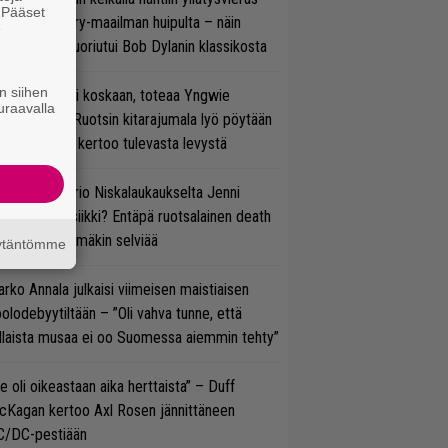
. Pääset
oraan country-maailman huipulta – näin
e
koonpano suoriutui Bob Dylanin klassikosta
n siihen
 on nyt tai ei koskaan, toteaa Yngwie
uraavalla
lmsteen – Ruotsin kitarajumala lyö pöytään
den biisin ja kertoo tulevasta levystä
ten taipuu Trio Niskalaukaukselta Jenni
rtiaisen musiikki? Entäpä ruotsalainen death
tal? Pian tämäkin selviää
äytäntömme
rko Annala julkaisi viimeisen maistiaisen
olodebyytiltään – ”Oli vahva tunne, että
llaista musaa ei oo Suomessa aiemmin tehty”
e oli oikeastaan aika herttaista” – Duff
cKagan kertoo Axl Rosen jännittäneen
C/DC-pestiään