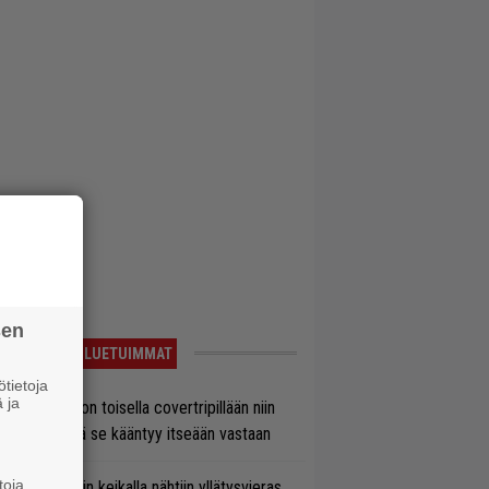
sen
LUETUIMMAT
tietoja
 ja
vio: Saimaa on toisella covertripillään niin
vereeni, että se kääntyy itseään vastaan
toja
ns N’ Rosesin keikalla nähtiin yllätysvieras