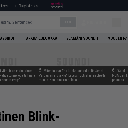
i.net
Leffatykki.com
Etsi
KIRJAUDU
LASSIKOT
TARKKAILULUOKKA
ELÄMÄNI SOUNDIT
VUODEN PA
5.
6.
i viimeisen maistiaisen
Miten taipuu Trio Niskalaukaukselta Jenni
”Se oli 
vahva tunne, että tällaista
Vartiaisen musiikki? Entäpä ruotsalainen death
McKagan ke
iemmin tehty”
metal? Pian tämäkin selviää
pestiään
inen Blink-