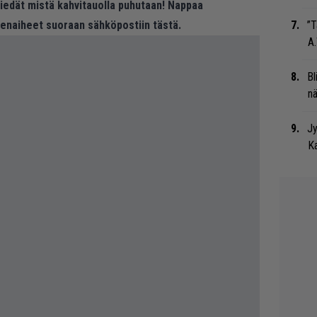
 tiedät mistä kahvitauolla puhutaan! Nappaa
eenaiheet suoraan sähköpostiin tästä.
”T
A.
Bl
nä
Jy
Ka