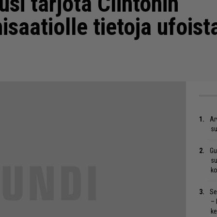
usi tarjota Clintonin
aatiolle tietoja ufoist
Ar
su
Gu
su
ko
Se
– 
ke