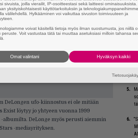
i sivuista, joilla vierailit, IP-osoitteestasi sekä laitteesi ominaisuuksista
su
an yksityiskohtaisesti käyttötarkoituksiin ja teknologiakumppaneihimm
la välilehdellä. Hylkääminen voi vaikuttaa sivuston toimivuuteen ja
ko
yyteen.
knologiamme voivat käsitellä tietoja myös ilman suostumusta, jos niillä o
Se
u peruste. Voit vastustaa tätä tai muuttaa asetuksiasi milloin tahansa se
Ma
lä.
uu
Omat valintani
Hyväksyn kaikki
Mi
Va
me
Tietosuojak
Ma
so
om DeLongen ufo-kiinnostus ei ole mitään
tä
s Exist
löytyy jo yhtyeen vuonna 1999
”S
e -albumilta. DeLonge myös perusti aiemmin
M
 Stars -mediayrityksen.
A