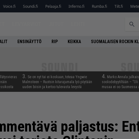
Voice.fi
Soundi.fi
Pelaaja.fi
Inferno.fi
Rumba.fi
Tilt.fi
Metel
ET
LEVYARVIOT
JUTUT
LEHTI
ALIT
ENSINÄYTTÖ
RIP
KEIKKA
SUOMALAISEN ROCKIN K
3.
4.
llätysvieras
Se on nyt tai ei koskaan, toteaa Yngwie
Marko Annala julkais
 näin
Malmsteen – Ruotsin kitarajumala lyö pöytään
soolodebyytiltään – ”Oli 
assikosta
uuden biisin ja kertoo tulevasta levystä
musaa ei oo Suomessa a
mmentävä paljastus: Ent