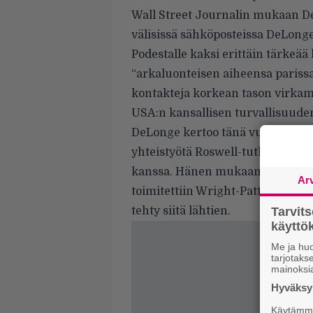
Wall Street Journalin mukaan
De
välisissä sähköposteissa DeLong
Podestalle kaksi erittäin tärkeää
“arkaluonteisen aiheensa paris
kontakteja korkean tason virkami
USA:n kansallisen turvallisuuden
DeLonge kertoo tänä vuonna kir
yhteistyötä Roswell-tutkimukses
kanssa. Hänen mukaansa Roswell
Ar
toimitettiin Wright-Pattersonin 
tehty siitä lähtien.
Tarvit
käytt
Me ja huo
tarjotak
mainoksi
Hyväksym
Käytämme 