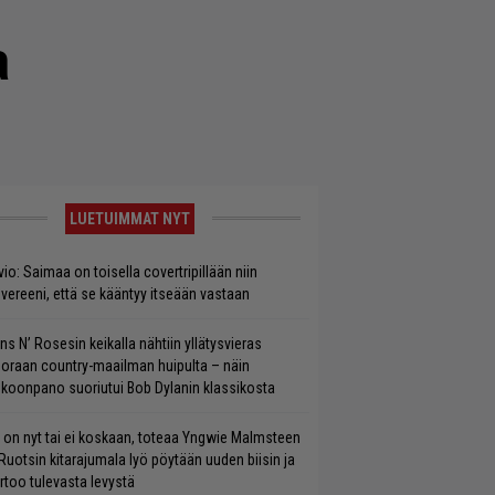
a
LUETUIMMAT NYT
vio: Saimaa on toisella covertripillään niin
vereeni, että se kääntyy itseään vastaan
ns N’ Rosesin keikalla nähtiin yllätysvieras
oraan country-maailman huipulta – näin
koonpano suoriutui Bob Dylanin klassikosta
 on nyt tai ei koskaan, toteaa Yngwie Malmsteen
Ruotsin kitarajumala lyö pöytään uuden biisin ja
rtoo tulevasta levystä