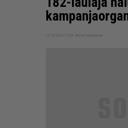
182-laulaja hal
kampanjaorganis
11.10.2016 11:28
Mirko Siikaluoma