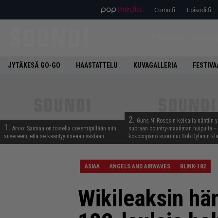
Como.fi
Episodi.fi
ETUSIVU
UUTIS
JYTÄKESÄ GO-GO
HAASTATTELU
KUVAGALLERIA
FESTIVA
2.
Guns N’ Rosesin keikalla nähtiin y
1.
Arvio: Saimaa on toisella covertripillään niin
suoraan country-maailman huipulta –
suvereeni, että se kääntyy itseään vastaan
kokoonpano suoriutui Bob Dylanin kl
ASIAA
ANGELS AND AIRWAVES
BLINK-182
Wikileaksin hä