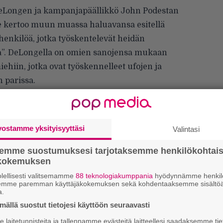
Longen ja kampanjapäällikkö John Podestan
e kertoo muun muassa haluavansa esitellä
 henkilöä, jotka työskentelevät heidän
sa”. DeLongella on omien sanojensa mukaan
ehiin, jotka ovat työskennelleet ufojen ja
 parissa.
joittamassaan sähköpostissa myös tehneensä
ta vastuussa olleen kenraali McCaslandin
issa tapahtuneen törmäyksen jälkeen “se”
vostamme yksityisyyttäsi
Valintasi
lentotukikohtaan, jossa UFO-tutkimusta ollaan
semme suostumuksesi tarjotaksemme henkilökohtai
ökokemuksen
lellisesti valitsemamme
88 teknologiakumppania
hyödynnämme henkilö
semme paremman käyttäjäkokemuksen sekä kohdentaaksemme sisältöä
Ar
a.
su
ällä suostut tietojesi käyttöön seuraavasti
laitetunnisteita ja tallennamme evästeitä laitteellesi saadaksemme tie
Gu