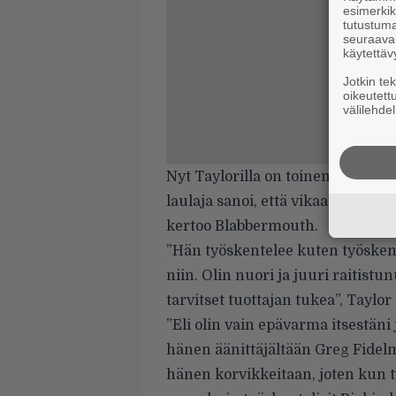
esimerkiks
tutustuma
seuraaval
käytettäv
Jotkin te
oikeutett
välilehdel
Nyt Taylorilla on toinen ääni kel
laulaja sanoi, että vikaa taisi ol
kertoo
Blabbermouth
.
”Hän työskentelee kuten työsken
niin. Olin nuori ja juuri raitistunu
tarvitset tuottajan tukea”, Taylor
”Eli olin vain epävarma itsestäni
hänen äänittäjältään Greg Fidelma
hänen korvikkeitaan, joten kun 