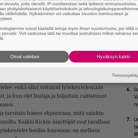
i sivuista, joilla vierailit, IP-osoitteestasi sekä laitteesi ominaisuuksista
an yksityiskohtaisesti käyttötarkoituksiin ja teknologiakumppaneihimm
la välilehdellä. Hylkääminen voi vaikuttaa sivuston toimivuuteen ja
Se
yyteen.
Ma
knologiamme voivat käsitellä tietoja myös ilman suostumusta, jos niillä o
uu
u peruste. Voit vastustaa tätä tai muuttaa asetuksiasi milloin tahansa se
lä.
We
t
Omat valintani
Hyväksyn kaikki
lossa. Apple Musicin radiohaastattelussa
Bl
la yhtä paljon hänessä itsessäänkin. Asiasta
nä
Tietosuojak
telee, enkä ollut tottunut työskentelemään
Uu
t, ja kun olet laulaja ja hiljattain raitistunut,
Va
ry
 sanoi.
 ja tarvitsin hänen ohjaustaan, mitä sainkin
Li
nilta. Kaikki Rickin äänittäjät ovat tavallaan
ta
työskentelet heidän kanssaan, on melkein
Me