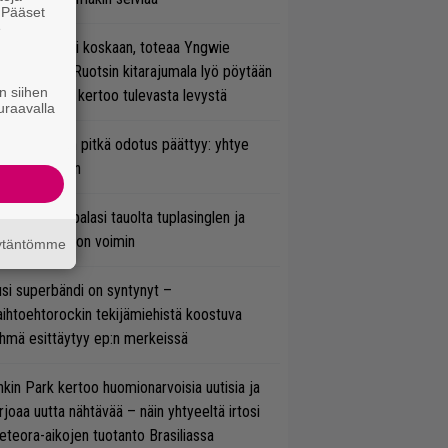
. Pääset
e
 on nyt tai ei koskaan, toteaa Yngwie
lmsteen – Ruotsin kitarajumala lyö pöytään
n siihen
den biisin ja kertoo tulevasta levystä
uraavalla
ezer-fanien pitkä odotus päättyy: yhtye
ulee Suomeen
ind Channel palasi tauolta tuplasinglen ja
yttävän videon voimin
äytäntömme
si superbändi on syntynyt –
ihtoehtorockin tekijämiehistä koostuva
hmä esittäytyy ep:n merkeissä
nkin Park kertoo huomionarvoisia uutisia ja
rjoaa uutta nähtävää – näin yhtyeeltä irtosi
teora-aikojen tuotanto Brasiliassa