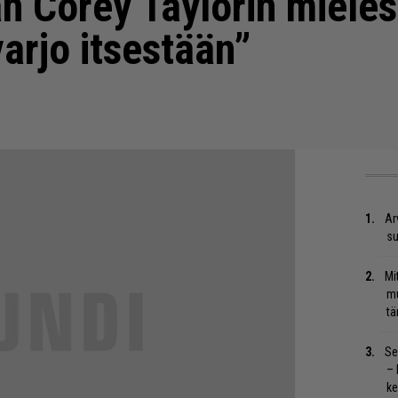
an Corey Taylorin mieles
varjo itsestään”
Ar
su
Mi
mu
tä
Se
– 
ke