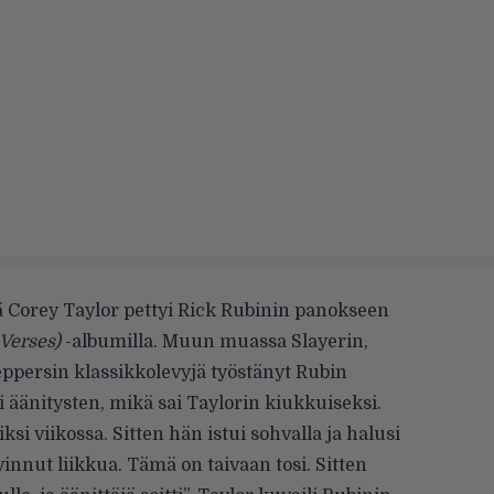
ttä Corey Taylor pettyi Rick Rubinin panokseen
 Verses)
-albumilla. Muun muassa Slayerin,
eppersin klassikkolevyjä työstänyt Rubin
pi äänitysten, mikä sai Taylorin kiukkuiseksi.
si viikossa. Sitten hän istui sohvalla ja halusi
vinnut liikkua. Tämä on taivaan tosi. Sitten