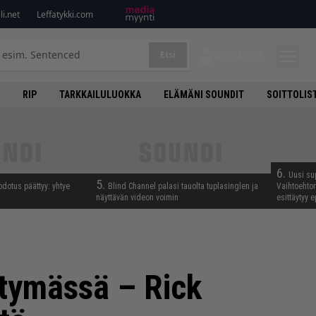
i.net
Leffatykki.com
Etsi
KIRJAUDU
RIP
TARKKAILULUOKKA
ELÄMÄNI SOUNDIT
SOITTOLIS
6.
Uusi su
5.
odotus päättyy: yhtye
Blind Channel palasi tauolta tuplasinglen ja
Vaihtoehto
näyttävän videon voimin
esittäytyy 
entymässä – Rick