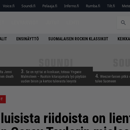
Voice.fi
Soundi.fi
Pelaaja.fi
Inferno.fi
Rumba.fi
Tilt.fi
Metel
ET
LEVYARVIOT
JUTUT
LEHTI
ALIT
ENSINÄYTTÖ
SUOMALAISEN ROCKIN KLASSIKOT
KEIKKA
3.
lta Jenni
Se on nyt tai ei koskaan, toteaa Yngwie
4.
inen death
Malmsteen – Ruotsin kitarajumala lyö pöytään
Weezer-fanien pitkä 
uuden biisin ja kertoo tulevasta levystä
tulee Suomeen
OT
luisista riidoista on li