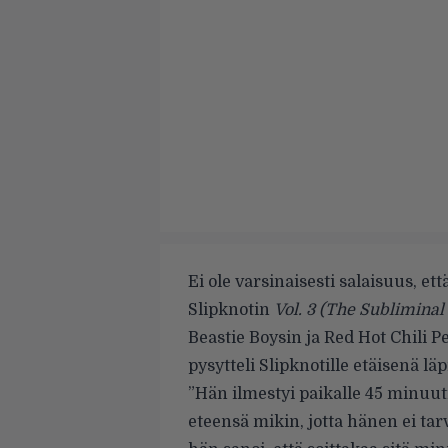
Ei ole varsinaisesti salaisuus, e
Slipknotin
Vol. 3 (The Subliminal
Beastie Boysin ja Red Hot Chili P
pysytteli Slipknotille etäisenä lä
”Hän ilmestyi paikalle 45 minuutik
eteensä mikin, jotta hänen ei tar