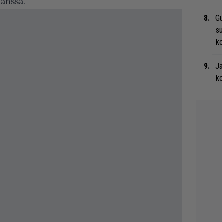
kanssa.”
Gu
su
ko
Ja
ko