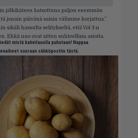
äin jälkikäteen katsottuna paljon enemmän
että jonain päivänä saisin välimme korjattua.”
n sikäli hassulta selitykseltä, että Vol 3:n
. Ehkä nuo ovat sitten suhteellisia asioita.
 tiedät mistä kahvitauolla puhutaan! Nappaa
eenaiheet suoraan sähköpostiin tästä.