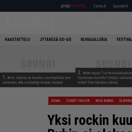
Como.fi
Episodi.fi
ETUSIVU
UUTIS
HAASTATTELU
JYTÄKESÄ GO-GO
KUVAGALLERIA
FESTIVA
2.
Miten taipuu Trio Niskalaukaukse
1.
Arvio: Saimaa on toisella covertripillään niin
Vartiaisen musiikki? Entäpä ruotsala
suvereeni, että se kääntyy itseään vastaan
metal? Pian tämäkin selviää
ASIAA
COREY TAYLOR
RICK RUBIN
SLIPKN
Yksi rockin kuu