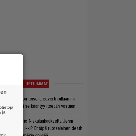
LUETUIMMAT
sen
vio: Saimaa on toisella covertripillään niin
vereeni, että se kääntyy itseään vastaan
tietoja
 ja
ten taipuu Trio Niskalaukaukselta Jenni
rtiaisen musiikki? Entäpä ruotsalainen death
toja
tal? Pian tämäkin selviää