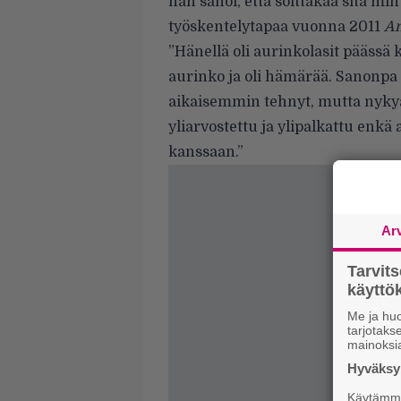
hän sanoi, että soittakaa sitä minu
työskentelytapaa vuonna 2011
An
”Hänellä oli aurinkolasit päässä
aurinko ja oli hämärää. Sanonpa
aikaisemmin tehnyt, mutta nykyä
yliarvostettu ja ylipalkattu enkä
kanssaan.”
Ar
Tarvit
käytt
Me ja huo
tarjotak
mainoksi
Hyväksym
Käytämme 