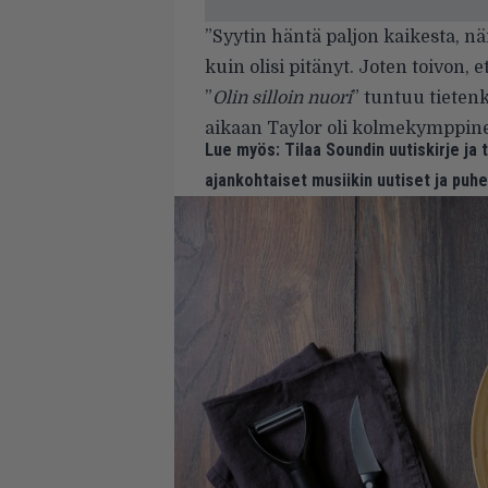
”Syytin häntä paljon kaikesta, n
kuin olisi pitänyt. Joten toivon, 
”
Olin silloin nuori
” tuntuu tietenki
aikaan Taylor oli kolmekymppinen
Lue myös:
Tilaa Soundin uutiskirje ja
ajankohtaiset musiikin uutiset ja puh