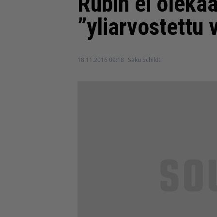
Rubin ei oleka
”yliarvostettu 
18.11.2016 09:18
Saku Schildt