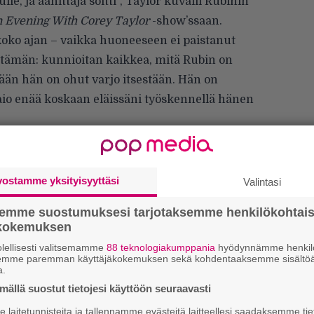
lle, ja äänittäjä soitti”, Taylor kuvaili Rubinin
 Evening With Corey Taylor
-show’ssaan.
 koko ajan – vaikka huoneeseen ei paistanut
 tämän: kunnioitan kaikkea, mitä Rubin on
än hän on ohut varjo itsestään. Hän on
 aio enää koskaan eläissäni työskennellä hänen
vostamme yksityisyyttäsi
Valintasi
semme suostumuksesi tarjotaksemme henkilökohtai
ökokemuksen
Ar
su
lellisesti valitsemamme
88 teknologiakumppania
hyödynnämme henkilö
semme paremman käyttäjäkokemuksen sekä kohdentaaksemme sisältöä
a.
Mi
ällä suostut tietojesi käyttöön seuraavasti
Va
laitetunnisteita ja tallennamme evästeitä laitteellesi saadaksemme tie
me