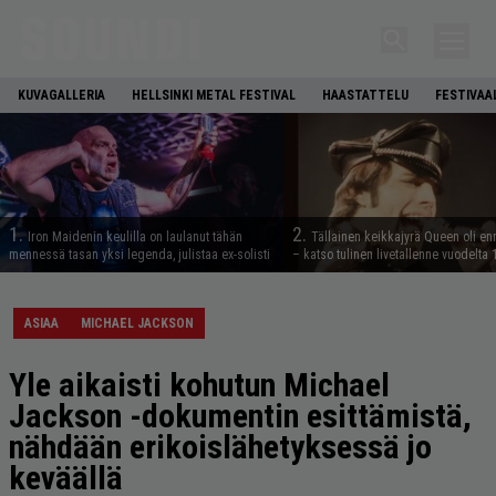
KUVAGALLERIA
HELLSINKI METAL FESTIVAL
HAASTATTELU
FESTIVAA
1.
2.
Iron Maidenin keulilla on laulanut tähän
Tällainen keikkajyrä Queen oli e
mennessä tasan yksi legenda, julistaa ex-solisti
– katso tulinen livetallenne vuodelta
ASIAA
MICHAEL JACKSON
Yle aikaisti kohutun Michael
Jackson -dokumentin esittämistä,
nähdään erikoislähetyksessä jo
keväällä