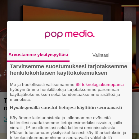
Arvostamme yksityisyyttäsi
Valintasi
Tarvitsemme suostumuksesi tarjotaksemme
henkilökohtaisen käyttökokemuksen
Me ja huolellisesti valitsemamme
88 teknologiakumppania
hyödynnämme henkilötietoja tarjotaksemme paremman
käyttäjäkokemuksen sekä kohdentaaksemme sisältöä ja
Täällä pelattiin lauantain Loton ja Jokerin isot
mainoksia.
rahat – Tokmannilla, ABC:lla, netissä…
Hyväksymällä suostut tietojesi käyttöön seuraavasti
Käytämme laitetunnisteita ja tallennamme evästeitä
laitteellesi saadaksemme tietoja esimerkiksi sivuista, joilla
vierailit, IP-osoitteestasi sekä laitteesi ominaisuuksista.
Pääset tutustumaan yksityiskohtaisesti käyttötarkoituksiin ja
teknologiakumppaneihimme seuraavalla välilehdellä.