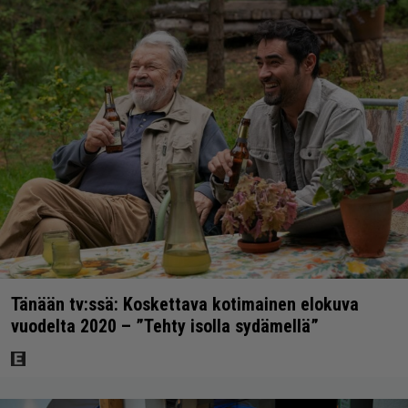
Tänään tv:ssä: Koskettava kotimainen elokuva
vuodelta 2020 – ”Tehty isolla sydämellä”