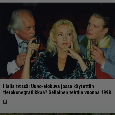
Illalla tv:ssä: Uuno-elokuva jossa käytettiin
tietokonegrafiikkaa? Sellainen tehtiin vuonna 1998