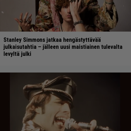
Stanley Simmons jatkaa hengästyttävää
julkaisutahtia – jälleen uusi maistiainen tulevalta
levyltä julki