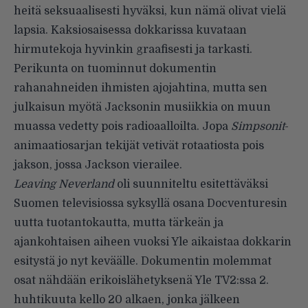
heitä seksuaalisesti hyväksi, kun nämä olivat vielä
lapsia. Kaksiosaisessa dokkarissa kuvataan
hirmutekoja hyvinkin graafisesti ja tarkasti.
Perikunta
on tuominnut
dokumentin
rahanahneiden ihmisten ajojahtina, mutta sen
julkaisun myötä Jacksonin musiikkia on muun
muassa vedetty pois radioaalloilta. Jopa
Simpsonit
-
animaatiosarjan tekijät
vetivät rotaatiosta pois
jakson
, jossa Jackson vierailee.
Leaving Neverland
oli suunniteltu esitettäväksi
Suomen televisiossa syksyllä osana Docventuresin
uutta tuotantokautta, mutta tärkeän ja
ajankohtaisen aiheen vuoksi
Yle aikaistaa dokkarin
esitystä
jo nyt keväälle. Dokumentin molemmat
osat nähdään erikoislähetyksenä Yle TV2:ssa 2.
huhtikuuta kello 20 alkaen, jonka jälkeen