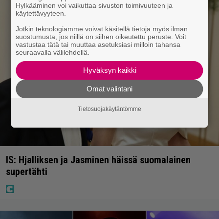
Hylkääminen voi vaikuttaa sivuston toimivuuteen ja
käytettävyyteen.
Jotkin teknologiamme voivat käsitellä tietoja myös ilman
suostumusta, jos niillä on siihen oikeutettu peruste. Voit
vastustaa tätä tai muuttaa asetuksiasi milloin tahansa
seuraavalla välilehdellä.
Hyväksyn kaikki
Omat valintani
Tietosuojakäytäntömme
IS: Hjalliksen ja Jasminen häissä suomalainen
supertähti