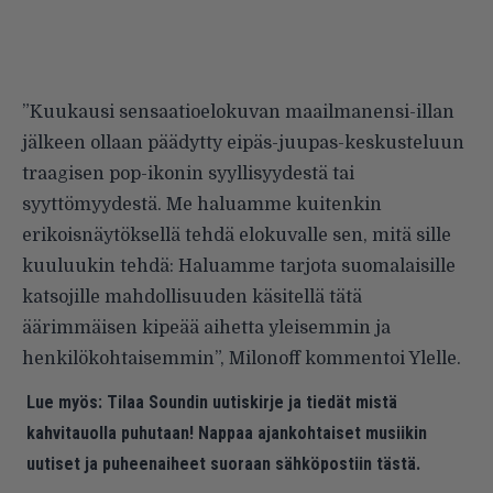
”Kuukausi sensaatioelokuvan maailmanensi-illan
jälkeen ollaan päädytty eipäs-juupas-keskusteluun
traagisen pop-ikonin syyllisyydestä tai
syyttömyydestä. Me haluamme kuitenkin
erikoisnäytöksellä tehdä elokuvalle sen, mitä sille
kuuluukin tehdä: Haluamme tarjota suomalaisille
katsojille mahdollisuuden käsitellä tätä
äärimmäisen kipeää aihetta yleisemmin ja
henkilökohtaisemmin”,
Milonoff kommentoi Ylelle.
Lue myös:
Tilaa Soundin uutiskirje ja tiedät mistä
kahvitauolla puhutaan! Nappaa ajankohtaiset musiikin
uutiset ja puheenaiheet suoraan sähköpostiin tästä.