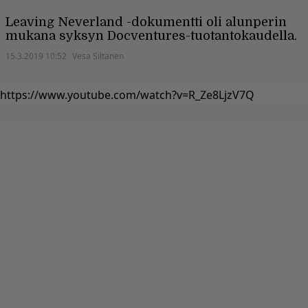
Leaving Neverland -dokumentti oli alunperin
mukana syksyn Docventures-tuotantokaudella.
15.3.2019 10:52
Vesa Siltanen
https://www.youtube.com/watch?v=R_Ze8LjzV7Q