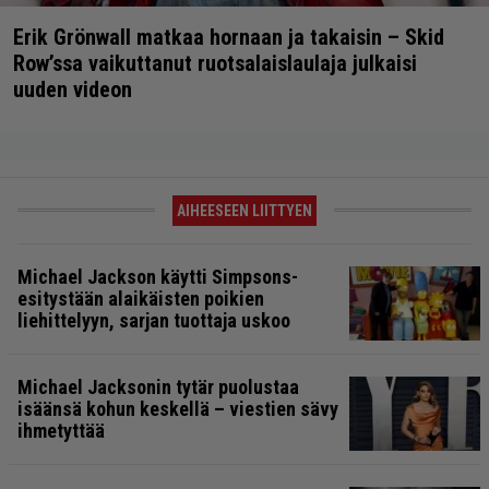
Erik Grönwall matkaa hornaan ja takaisin – Skid
Row’ssa vaikuttanut ruotsalaislaulaja julkaisi
uuden videon
AIHEESEEN LIITTYEN
Michael Jackson käytti Simpsons-
esitystään alaikäisten poikien
liehittelyyn, sarjan tuottaja uskoo
Michael Jacksonin tytär puolustaa
isäänsä kohun keskellä – viestien sävy
ihmetyttää