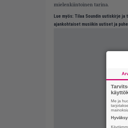
mielenkiintoinen tarina.
Lue myös:
Tilaa Soundin uutiskirje ja
ajankohtaiset musiikin uutiset ja puh
Ar
Tarvit
käytt
Me ja huo
tarjotak
mainoksi
Hyväksym
Käytämme 