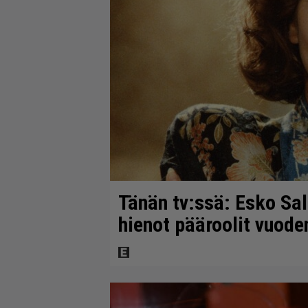
Tänän tv:ssä: Esko Sal
hienot pääroolit vuod