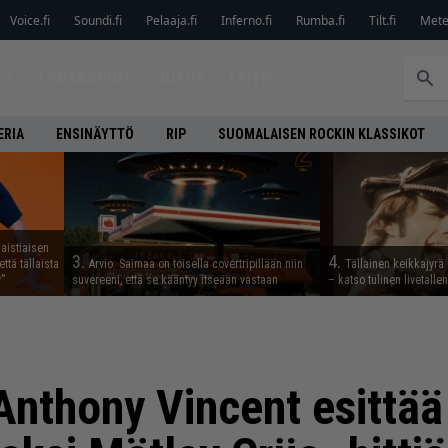
Voice.fi
Soundi.fi
Pelaaja.fi
Inferno.fi
Rumba.fi
Tilt.fi
Metel
ET
LEVYARVIOT
JUTUT
LEHTI
ERIA
ENSINÄYTTÖ
RIP
SUOMALAISEN ROCKIN KLASSIKOT
aistiaisen
3.
4.
ttä tällaista
Arvio: Saimaa on toisella covertripillään niin
Tällainen keikkajyrä
”
suvereeni, että se kääntyy itseään vastaan
– katso tulinen livetall
nthony Vincent esittää 