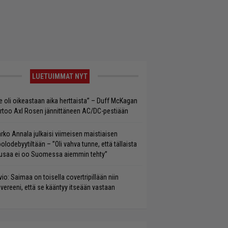
LUETUIMMAT NYT
e oli oikeastaan aika herttaista” – Duff McKagan
rtoo Axl Rosen jännittäneen AC/DC-pestiään
rko Annala julkaisi viimeisen maistiaisen
olodebyytiltään – ”Oli vahva tunne, että tällaista
saa ei oo Suomessa aiemmin tehty”
vio: Saimaa on toisella covertripillään niin
vereeni, että se kääntyy itseään vastaan