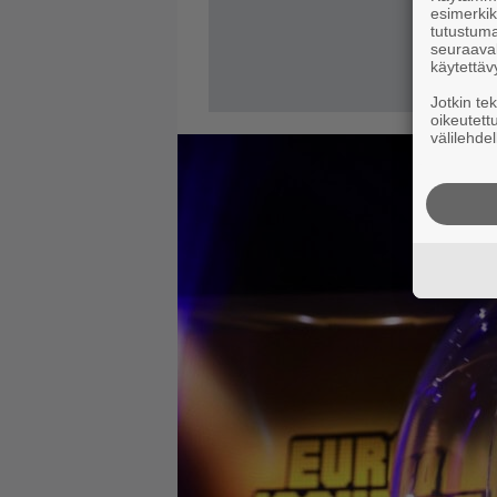
esimerkiks
tutustuma
seuraaval
käytettäv
Jotkin te
oikeutett
välilehdel