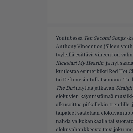
Youtubessa
Ten Second Songs
-ka
Anthony Vincent on jälleen vauhdi
tyyleillä esittävä Vincent on va
Kickstart My Heartin
, ja nyt saad
kuulostaa esimerkiksi Red Hot Ch
tai Deftonesin tulkitsemana. Tark
The Dirt
näyttää jatkavan
Straigh
elokuvien käynnistämää musiikk
alkusoittoa pitkällekin trendille
taipaleet saatetaan elokuvamuot
nähdä valkokankaalla tai suoratoi
elokuvahankkeesta taisi joku med