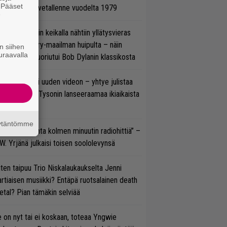
. Pääset
tso tulinen livetallenne vuodelta 1979
e
ns N’ Rosesin keikalla nähtiin yllätysvieras
oraan country-maailman huipulta – näin
n siihen
uraavalla
koonpano suoriutui Bob Dylanin klassikosta
thrax julkaisi uuden videon – yhtye julistaa
isillään Mike Tysonin lanseeraamaa ikiaikaista
isautta
äytäntömme
ässä ei jahdata kolmen minuutin radiohittiä” –
W. Yrjänä julkaisi toisen soololevynsä
ten taipuu Trio Niskalaukaukselta Jenni
rtiaisen musiikki? Entäpä ruotsalainen death
tal? Pian tämäkin selviää
 on nyt tai ei koskaan, toteaa Yngwie