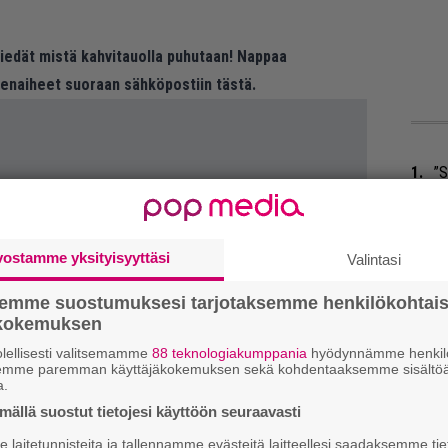
 tiedät mistä kahvitauolla puhutaan! Nappaa
eenaiheet suoraan sähköpostiin tästä.
”S
M
A
vostamme yksityisyyttäsi
Valintasi
Ma
so
semme suostumuksesi tarjotaksemme henkilökohtai
tä
ökokemuksen
lellisesti valitsemamme
88 teknologiakumppania
hyödynnämme henkilö
Ar
semme paremman käyttäjäkokemuksen sekä kohdentaaksemme sisältöä
a.
su
ällä suostut tietojesi käyttöön seuraavasti
Tä
laitetunnisteita ja tallennamme evästeitä laitteellesi saadaksemme tie