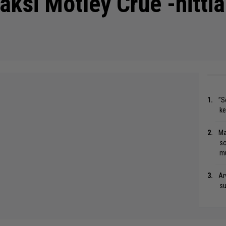
aksi Mötley Crüe -hittiä
”S
ke
Ma
so
mu
Ar
su