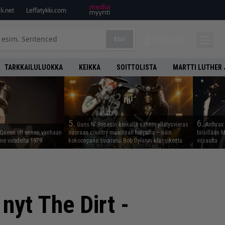
i.net
Leffatykki.com
Etsi
KIRJAUDU
TARKKAILULUOKKA
KEIKKA
SOITTOLISTA
MARTTI LUTHER 
5.
6.
Guns N’ Rosesin keikalla nähtiin yllätysvieras
Anthrax 
 Queen oli ennen vanhaan
suoraan country-maailman huipulta – näin
biisillään 
enne vuodelta 1979
kokoonpano suoriutui Bob Dylanin klassikosta
viisautta
nyt The Dirt -