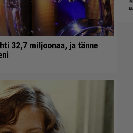
Ma
uu
ti 32,7 miljoonaa, ja tänne
eni