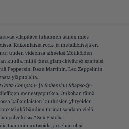
navaa ylläpitävä tuhannen äänen mies
ssa. Kaikenlaisia rock- ja metallibiisejä eri
linnut uuden videonsa aiheeksi Mötiköiden
aan kuulla, miltä tämä glam-ikivihreä saattaisi
ili Peppersin, Dean Martinin, Led Zeppelinin
asta yläpuolelta.
t Outta Compton
– ja
Bohemian Rhapsody
-
ileffojen menestysputkea. Onkohan tämä
, jossa kaikenlaisten kuuluisien yhtyeiden
oon? Minkä bändien tarinat saadaan vielä
stopalveluissa? Sex Pistols -
ia taannoin uutisoida, ja sehän olisi