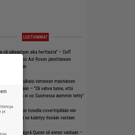
LUETUIMMAT
e oli oikeastaan aika herttaista” – Duff
cKagan kertoo Axl Rosen jännittäneen
C/DC-pestiään
rko Annala julkaisi viimeisen maistiaisen
olodebyytiltään – ”Oli vahva tunne, että
sen
llaista musaa ei oo Suomessa aiemmin tehty”
tietoja
vio: Saimaa on toisella covertripillään niin
 ja
vereeni, että se kääntyy itseään vastaan
llainen keikkajyrä Queen oli ennen vanhaan –
toja