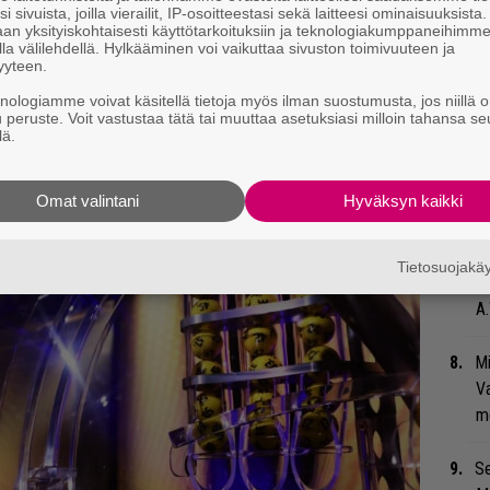
i sivuista, joilla vierailit, IP-osoitteestasi sekä laitteesi ominaisuuksista
ka
an yksityiskohtaisesti käyttötarkoituksiin ja teknologiakumppaneihimm
la välilehdellä. Hylkääminen voi vaikuttaa sivuston toimivuuteen ja
yyteen.
Gu
su
knologiamme voivat käsitellä tietoja myös ilman suostumusta, jos niillä o
u peruste. Voit vastustaa tätä tai muuttaa asetuksiasi milloin tahansa se
ko
lä.
An
Omat valintani
Hyväksyn kaikki
bi
vi
Tietosuojak
”T
A.
Mi
Va
me
Se