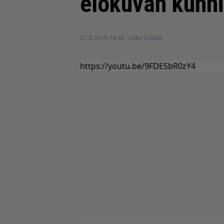
elokuvan kunni
27.3.2019 14:40
Saku Schildt
https://youtu.be/9FDESbR0zY4