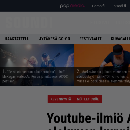
Como.fi
Episodi.fi
ETUSIVU
UUTIS
HAASTATTELU
JYTÄKESÄ GO-GO
FESTIVAALIT
KUVAGALL
1.
2.
”Se oli oikeastaan aika herttaista” – Duff
Marko Annala julkaisi viimeisen m
McKagan kertoo Axl Rosen jännittäneen AC/DC-
soolodebyytiltään – ”Oli vahva tunne, e
pestiään
musaa ei oo Suomessa aiemmin tehty
KEVENNYSTÄ
MÖTLEY CRÜE
Youtube-ilmiö A