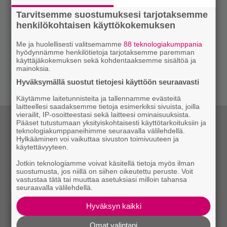
Tarvitsemme suostumuksesi tarjotaksemme
henkilökohtaisen käyttökokemuksen
Me ja huolellisesti valitsemamme
88 teknologiakumppania
hyödynnämme henkilötietoja tarjotaksemme paremman
käyttäjäkokemuksen sekä kohdentaaksemme sisältöä ja
mainoksia.
Hyväksymällä suostut tietojesi käyttöön seuraavasti
Käytämme laitetunnisteita ja tallennamme evästeitä
laitteellesi saadaksemme tietoja esimerkiksi sivuista, joilla
vierailit, IP-osoitteestasi sekä laitteesi ominaisuuksista.
Pääset tutustumaan yksityiskohtaisesti käyttötarkoituksiin ja
teknologiakumppaneihimme seuraavalla välilehdellä.
Hylkääminen voi vaikuttaa sivuston toimivuuteen ja
käytettävyyteen.
Jotkin teknologiamme voivat käsitellä tietoja myös ilman
suostumusta, jos niillä on siihen oikeutettu peruste. Voit
vastustaa tätä tai muuttaa asetuksiasi milloin tahansa
seuraavalla välilehdellä.
Hyväksyn kaikki
Omat valintani