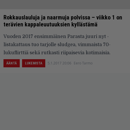
Rokkauslauluja ja naarmuja polvissa – viikko 1 on
terävien kappaleuutuuksien kyllästämä
Vuoden 2017 ensimmäinen Parasta juuri nyt -
listakattaus tuo tarjolle sludgea, vimmaista 70-
lukuflirttiä sekä rutkasti riipaisevia kotimaisia.
5.1.2017 20:06
Eero Tarmo
ÄÄNTÄ
LUKEMISTA