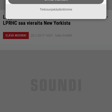
Tietosuojakäytäntömme
Lappeenrannan hardcore-karkeloihin kovia nimiä –
LPRHC saa vieraita New Yorkista
20.1.2017 14:01
Saku Schildt
ELÄVÄ MUSIIKKI