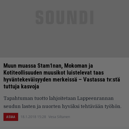
Muun muassa Stam1nan, Mokoman ja
Kotiteollisuuden muusikot luistelevat taas
hyväntekeväisyyden merkeissä – Vastassa tv:stä
tuttuja kasvoja
Tapahtuman tuotto lahjoitetaan Lappeenrannan
seudun lasten ja nuorten hyväksi tehtävään työhön.
18.1.2018 15:28
Vesa Siltanen
ASIAA