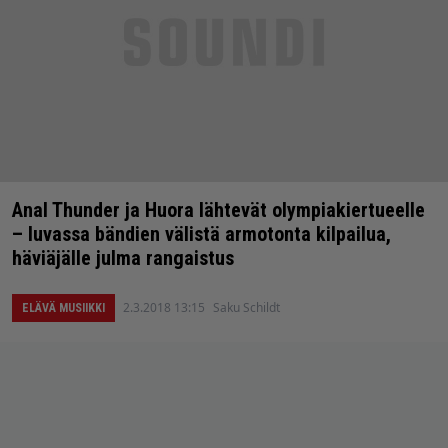
Anal Thunder ja Huora lähtevät olympiakiertueelle
– luvassa bändien välistä armotonta kilpailua,
häviäjälle julma rangaistus
2.3.2018 13:15
Saku Schildt
ELÄVÄ MUSIIKKI