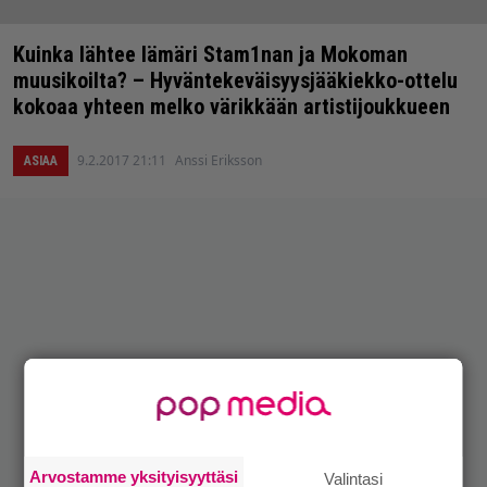
Kuinka lähtee lämäri Stam1nan ja Mokoman
muusikoilta? – Hyväntekeväisyysjääkiekko-ottelu
kokoaa yhteen melko värikkään artistijoukkueen
9.2.2017 21:11
Anssi Eriksson
ASIAA
Arvostamme yksityisyyttäsi
Valintasi