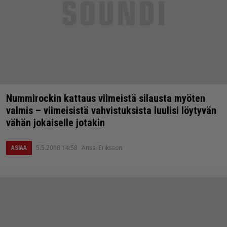
Nummirockin kattaus viimeistä silausta myöten
valmis – viimeisistä vahvistuksista luulisi löytyvän
vähän jokaiselle jotakin
5.5.2018 14:58
Anssi Eriksson
ASIAA