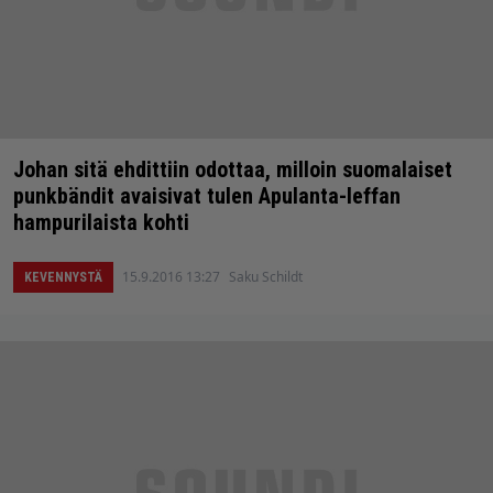
Johan sitä ehdittiin odottaa, milloin suomalaiset
punkbändit avaisivat tulen Apulanta-leffan
hampurilaista kohti
15.9.2016 13:27
Saku Schildt
KEVENNYSTÄ