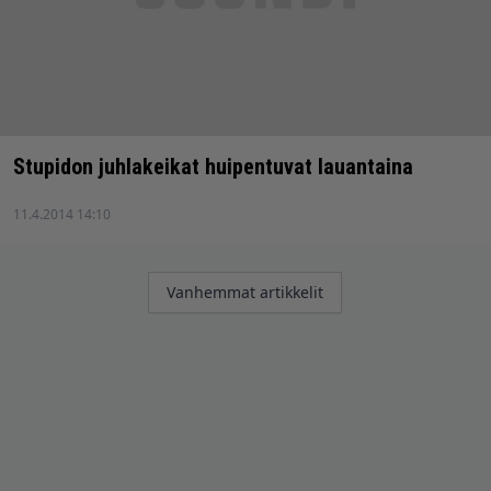
Stupidon juhlakeikat huipentuvat lauantaina
11.4.2014 14:10
Artikkelien
Vanhemmat artikkelit
selaus