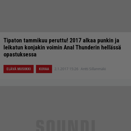
Tipaton tammikuu peruttu! 2017 alkaa punkin ja
leikatun konjakin voimin Anal Thunderin hellässä
opastuksessa
2.1.2017 15:26
Antti Sillanmäki
ELÄVÄ MUSIIKKI
KUVAA