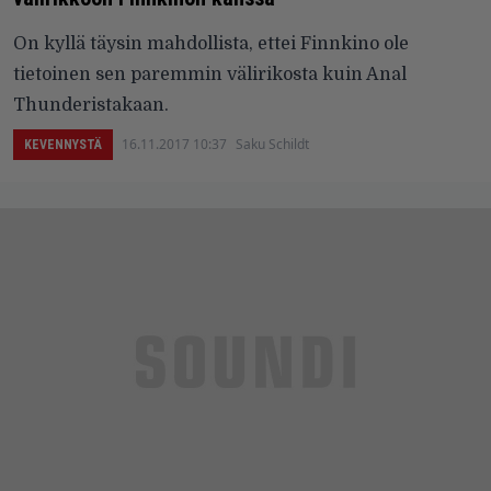
On kyllä täysin mahdollista, ettei Finnkino ole
tietoinen sen paremmin välirikosta kuin Anal
Thunderistakaan.
16.11.2017 10:37
Saku Schildt
KEVENNYSTÄ