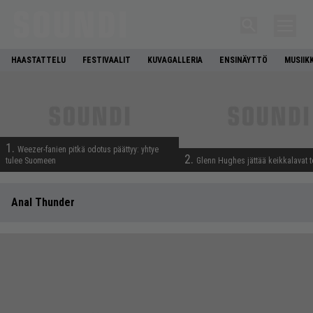
HAASTATTELU
FESTIVAALIT
KUVAGALLERIA
ENSINÄYTTÖ
MUSIIK
1.
Weezer-fanien pitkä odotus päättyy: yhtye
2.
tulee Suomeen
Glenn Hughes jättää keikkalavat t
Anal Thunder