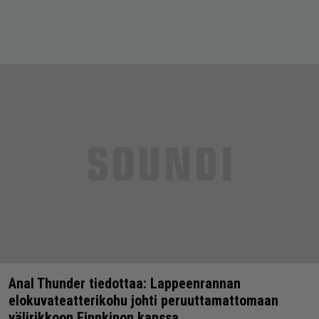
Anal Thunder tiedottaa: Lappeenrannan
elokuvateatterikohu johti peruuttamattomaan
välirikkoon Finnkinon kanssa