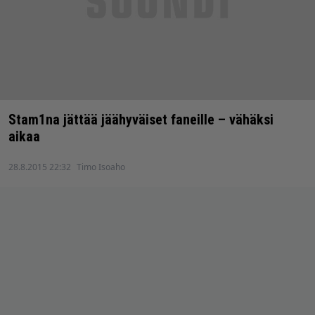
Stam1na jättää jäähyväiset faneille – vähäksi
aikaa
28.8.2015 22:32
Timo Isoaho