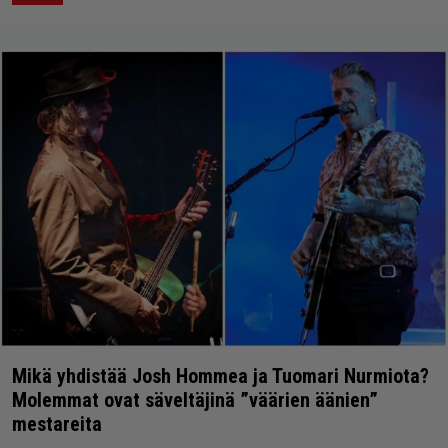
Mikä yhdistää Josh Hommea ja Tuomari Nurmiota?
Molemmat ovat säveltäjinä ”väärien äänien”
mestareita