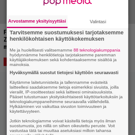
Arvostamme yksityisyyttäsi
Valintasi
Foo Fighters-, Queens of the Stone Age- ja Led
Tarvitsemme suostumuksesi tarjotaksemme
henkilökohtaisen käyttökokemuksen
Zeppelin -miesten superbändin paluu ei ole
mahdoton ajatus: ”Olemme jutelleet asiasta”
Me ja huolellisesti valitsemamme
88 teknologiakumppania
hyödynnämme henkilötietoja tarjotaksemme paremman
käyttäjäkokemuksen sekä kohdentaaksemme sisältöä ja
4.6.2017 18:58
Anssi Eriksson
ASIAA
mainoksia.
Hyväksymällä suostut tietojesi käyttöön seuraavasti
Käytämme laitetunnisteita ja tallennamme evästeitä
laitteellesi saadaksemme tietoja esimerkiksi sivuista, joilla
vierailit, IP-osoitteestasi sekä laitteesi ominaisuuksista.
Pääset tutustumaan yksityiskohtaisesti käyttötarkoituksiin ja
teknologiakumppaneihimme seuraavalla välilehdellä.
Hylkääminen voi vaikuttaa sivuston toimivuuteen ja
käytettävyyteen.
Jotkin teknologiamme voivat käsitellä tietoja myös ilman
suostumusta, jos niillä on siihen oikeutettu peruste. Voit
vastustaa tätä tai muuttaa asetuksiasi milloin tahansa