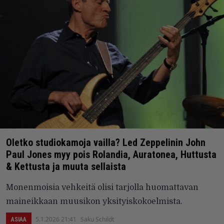
Oletko studiokamoja vailla? Led Zeppelinin John
Paul Jones myy pois Rolandia, Auratonea, Huttusta
& Kettusta ja muuta sellaista
Monenmoisia vehkeitä olisi tarjolla huomattavan
maineikkaan muusikon yksityiskokoelmista.
5.1.2026 21:41
Saku Schildt
ASIAA