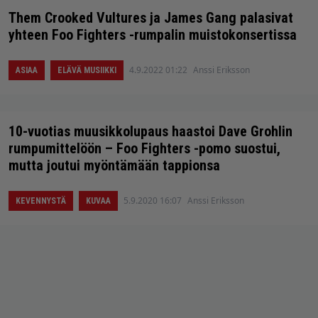
Them Crooked Vultures ja James Gang palasivat
yhteen Foo Fighters -rumpalin muistokonsertissa
4.9.2022 01:22
Anssi Eriksson
ASIAA
ELÄVÄ MUSIIKKI
10-vuotias muusikkolupaus haastoi Dave Grohlin
rumpumittelöön – Foo Fighters -pomo suostui,
mutta joutui myöntämään tappionsa
5.9.2020 16:07
Anssi Eriksson
KEVENNYSTÄ
KUVAA