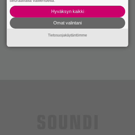
seuraavalla välilehdellä.
Hyväksyn kaikki
Omat valintani
Tietosuojakäytäntömme