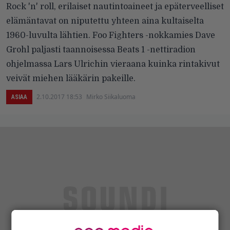
Rock 'n' roll, erilaiset nautintoaineet ja epäterveelliset
elämäntavat on niputettu yhteen aina kultaiselta
1960-luvulta lähtien. Foo Fighters -nokkamies Dave
Grohl paljasti taannoisessa Beats 1 -nettiradion
ohjelmassa Lars Ulrichin vieraana kuinka rintakivut
veivät miehen lääkärin pakeille.
2.10.2017 18:53
Mirko Siikaluoma
ASIAA