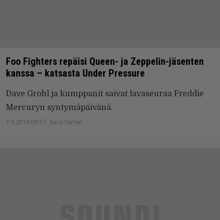
Foo Fighters repäisi Queen- ja Zeppelin-jäsenten
kanssa – katsasta Under Pressure
Dave Grohl ja kumppanit saivat lavaseuraa Freddie
Mercuryn syntymäpäivänä.
7.9.2015 09:57
Eero Tarmo