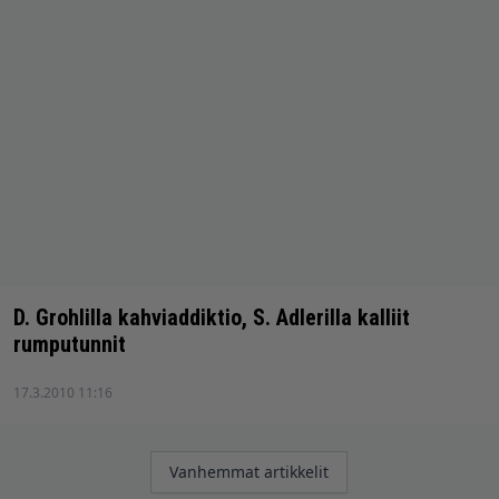
D. Grohlilla kahviaddiktio, S. Adlerilla kalliit
rumputunnit
17.3.2010 11:16
Artikkelien
Vanhemmat artikkelit
selaus