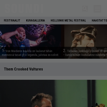
FESTIVAALIT
KUVAGALLERIA
HELLSINKI METAL FESTIVAL
HAASTATTE
1.
2.
Iron Maidenin keulilla on laulanut tähän
Tällainen keikkajyrä Queen oli e
mennessä tasan yksi legenda, julistaa ex-solisti
– katso tulinen livetallenne vuodelta
Them Crooked Vultures