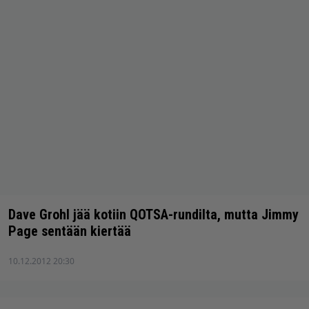
Dave Grohl jää kotiin QOTSA-rundilta, mutta Jimmy
Page sentään kiertää
10.12.2012 20:30