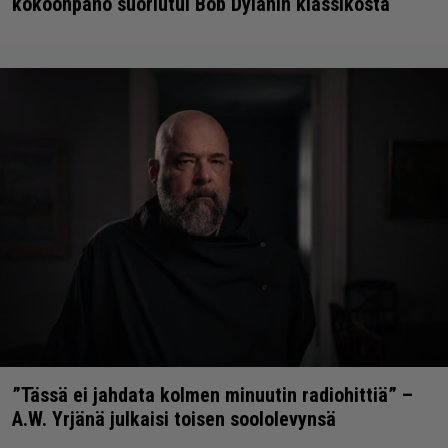
kokoonpano suoriutui Bob Dylanin klassikosta
”Tässä ei jahdata kolmen minuutin radiohittiä” –
A.W. Yrjänä julkaisi toisen soololevynsä