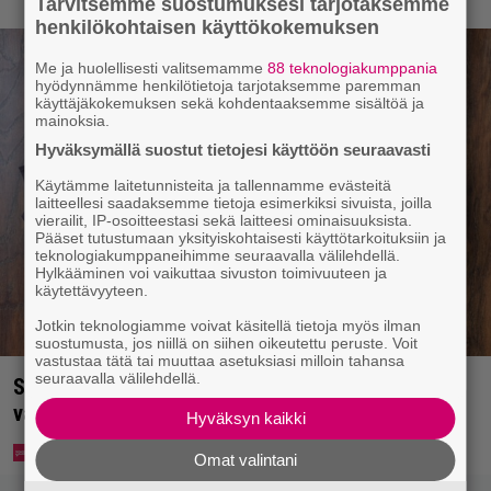
Tarvitsemme suostumuksesi tarjotaksemme
henkilökohtaisen käyttökokemuksen
Me ja huolellisesti valitsemamme
88 teknologiakumppania
hyödynnämme henkilötietoja tarjotaksemme paremman
käyttäjäkokemuksen sekä kohdentaaksemme sisältöä ja
mainoksia.
Hyväksymällä suostut tietojesi käyttöön seuraavasti
Käytämme laitetunnisteita ja tallennamme evästeitä
laitteellesi saadaksemme tietoja esimerkiksi sivuista, joilla
vierailit, IP-osoitteestasi sekä laitteesi ominaisuuksista.
Pääset tutustumaan yksityiskohtaisesti käyttötarkoituksiin ja
teknologiakumppaneihimme seuraavalla välilehdellä.
Hylkääminen voi vaikuttaa sivuston toimivuuteen ja
käytettävyyteen.
Jotkin teknologiamme voivat käsitellä tietoja myös ilman
suostumusta, jos niillä on siihen oikeutettu peruste. Voit
vastustaa tätä tai muuttaa asetuksiasi milloin tahansa
seuraavalla välilehdellä.
Syötkö perunoita näin? Tutkijat löysivät yhteyden
vakavaan kansansairauteen
Hyväksyn kaikki
Omat valintani