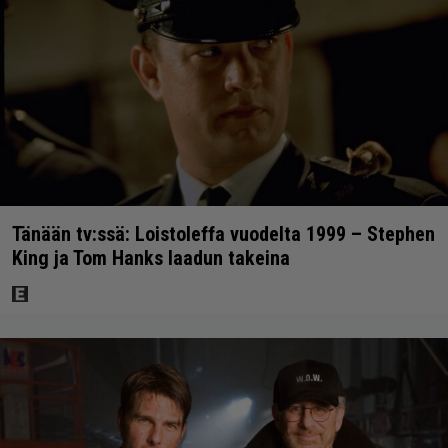
Tänään tv:ssä: Loistoleffa vuodelta 1999 – Stephen
King ja Tom Hanks laadun takeina