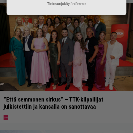
Tietosuojakäytäntömme
”Että semmonen sirkus” – TTK-kilpailijat
julkistettiin ja kansalla on sanottavaa