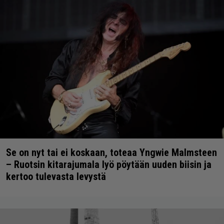
Se on nyt tai ei koskaan, toteaa Yngwie Malmsteen
– Ruotsin kitarajumala lyö pöytään uuden biisin ja
kertoo tulevasta levystä