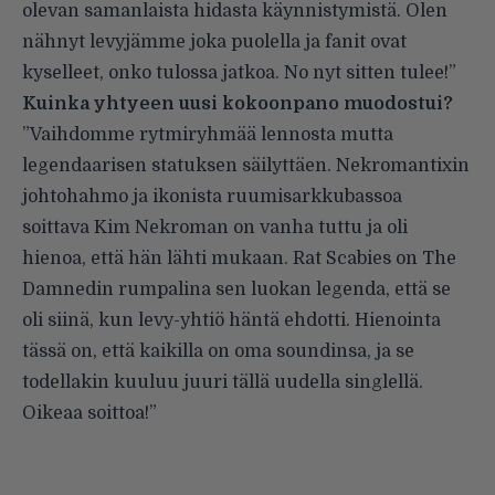
olevan samanlaista hidasta käynnistymistä. Olen
nähnyt levyjämme joka puolella ja fanit ovat
kyselleet, onko tulossa jatkoa. No nyt sitten tulee!”
Kuinka yhtyeen uusi kokoonpano muodostui?
”Vaihdomme rytmiryhmää lennosta mutta
legendaarisen statuksen säilyttäen. Nekromantixin
johtohahmo ja ikonista ruumisarkkubassoa
soittava Kim Nekroman on vanha tuttu ja oli
hienoa, että hän lähti mukaan. Rat Scabies on The
Damnedin rumpalina sen luokan legenda, että se
oli siinä, kun levy-yhtiö häntä ehdotti. Hienointa
tässä on, että kaikilla on oma soundinsa, ja se
todellakin kuuluu juuri tällä uudella singlellä.
Oikeaa soittoa!”