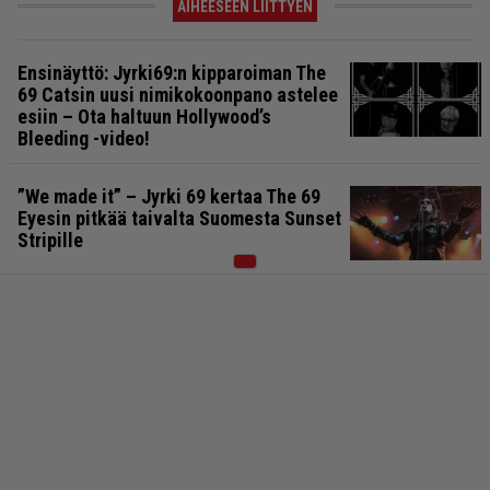
AIHEESEEN LIITTYEN
Ensinäyttö: Jyrki69:n kipparoiman The
69 Catsin uusi nimikokoonpano astelee
esiin – Ota haltuun Hollywood’s
Bleeding -video!
”We made it” – Jyrki 69 kertaa The 69
Eyesin pitkää taivalta Suomesta Sunset
Stripille