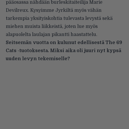
pääosassa nähdään burleskitaiteilija Marie
Devilreux. Kysyimme Jyrkiltä myös vähän
tarkempia yksityiskohtia tulevasta levystä sekä
miehen muista liikkeistä, joten lue myös
alapuolelta laulajan pikantti haastattelu.
Seitsemän vuotta on kulunut edellisestä The 69
Cats -tuotoksesta. Miksi aika oli juuri nyt kypsä
uuden levyn tekemiselle?