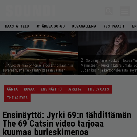
HAASTATTELU
JYTÄKESÄ GO-GO
KUVAGALLERIA
FESTIVAALIT
EN
2.
Se on nyt tai ei koskaan, toteaa Y
1.
Arvio: Saimaa on toisella covertripillään niin
Malmsteen – Ruotsin kitarajumala ly
suvereeni, että se kääntyy itseään vastaan
uuden biisin ja kertoo tulevasta levys
ÄÄNTÄ
KUVAA
ENSINÄYTTÖ
JYRKI 69
THE 69 CATS
THE 69 EYES
Ensinäyttö: Jyrki 69:n tähdittämän
The 69 Catsin video tarjoaa
kuumaa burleskimenoa