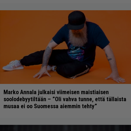
Marko Annala julkaisi viimeisen maistiaisen
soolodebyytiltään – ”Oli vahva tunne, että tällaista
musaa ei oo Suomessa aiemmin tehty”