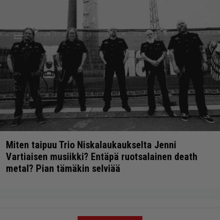
Miten taipuu Trio Niskalaukaukselta Jenni
Vartiaisen musiikki? Entäpä ruotsalainen death
metal? Pian tämäkin selviää