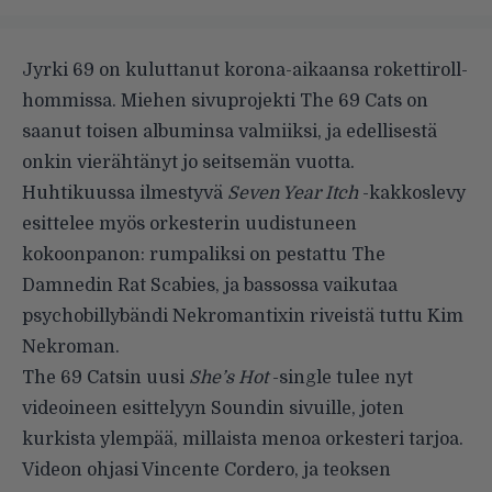
Jyrki 69 on kuluttanut korona-aikaansa rokettiroll-
hommissa. Miehen sivuprojekti The 69 Cats on
saanut toisen albuminsa valmiiksi, ja edellisestä
onkin vierähtänyt jo seitsemän vuotta.
Huhtikuussa ilmestyvä
Seven Year Itch
-kakkoslevy
esittelee myös orkesterin uudistuneen
kokoonpanon: rumpaliksi on pestattu The
Damnedin Rat Scabies, ja bassossa vaikutaa
psychobillybändi Nekromantixin riveistä tuttu Kim
Nekroman.
The 69 Catsin uusi
She’s Hot
-single tulee nyt
videoineen esittelyyn Soundin sivuille, joten
kurkista ylempää, millaista menoa orkesteri tarjoa.
Videon ohjasi Vincente Cordero, ja teoksen