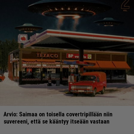
Arvio: Saimaa on toisella covertripillään niin
suvereeni, että se kääntyy itseään vastaan