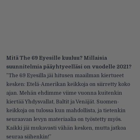
Mitä The 69 Eyesille kuuluu? Millaisia
suunnitelmia pääyhtyeelläsi on vuodelle 2021?
”The 69 Eyesilla jäi hitusen maailman kiertueet
kesken: Etelä-Amerikan keikkoja on siirretty koko
ajan. Mehän ehdimme viime vuonna kuitenkin
kiertää Yhdysvallat, Baltit ja Venäjät. Suomen-
keikkoja on tulossa kun mahdollista, ja tietenkin
seuraavan levyn materiaalia on työstetty myös.
Kaikki jäi mukavasti vähän kesken, mutta jatkoa
seuraa siihenkin!”