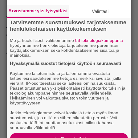
– Jos
Surgical Steel
on Carcassin omalla
Arvostamme yksityisyyttäsi
Valintasi
mittapuulla kipakka thrashlevy, sitten
Torn
Tarvitsemme suostumuksesi tarjotaksemme
Arteriesia
voisi kuvata groovaavaksi hard rock -
henkilökohtaisen käyttökokemuksen
albumiksi!
Me ja huolellisesti valitsemamme
88 teknologiakumppania
Teksti: Timo Isoaho
hyödynnämme henkilötietoja tarjotaksemme paremman
käyttäjäkokemuksen sekä kohdentaaksemme sisältöä ja
Haastattelu on julkaistu Soundissa 8/21.
mainoksia.
Hyväksymällä suostut tietojesi käyttöön seuraavasti
Käytämme laitetunnisteita ja tallennamme evästeitä
laitteellesi saadaksemme tietoja esimerkiksi sivuista, joilla
vierailit, IP-osoitteestasi sekä laitteesi ominaisuuksista.
Pääset tutustumaan yksityiskohtaisesti käyttötarkoituksiin ja
teknologiakumppaneihimme seuraavalla välilehdellä.
Hylkääminen voi vaikuttaa sivuston toimivuuteen ja
käytettävyyteen.
Jotkin teknologiamme voivat käsitellä tietoja myös ilman
suostumusta, jos niillä on siihen oikeutettu peruste. Voit
vastustaa tätä tai muuttaa asetuksiasi milloin tahansa
seuraavalla välilehdellä.