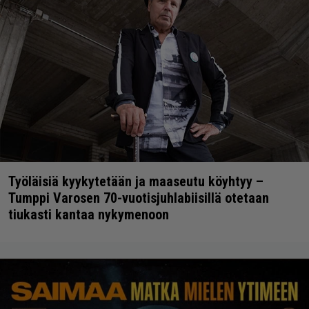
Työläisiä kyykytetään ja maaseutu köyhtyy –
Tumppi Varosen 70-vuotisjuhlabiisillä otetaan
tiukasti kantaa nykymenoon