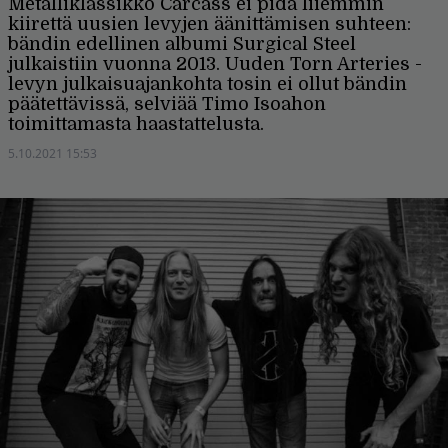
Metalliklassikko Carcass ei pidä liiemmin
kiirettä uusien levyjen äänittämisen suhteen:
bändin edellinen albumi Surgical Steel
julkaistiin vuonna 2013. Uuden Torn Arteries -
levyn julkaisuajankohta tosin ei ollut bändin
päätettävissä, selviää Timo Isoahon
toimittamasta haastattelusta.
5.10.2021 15:53