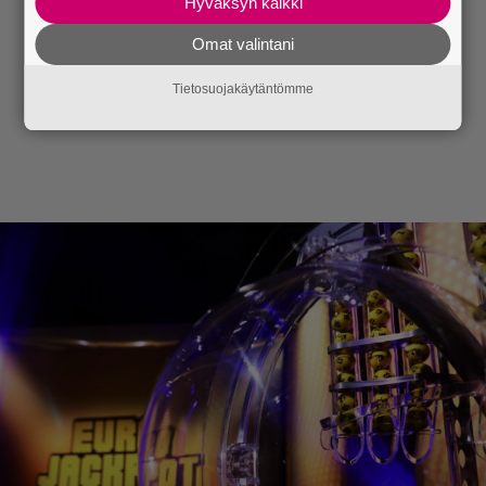
Hyväksyn kaikki
Omat valintani
Tietosuojakäytäntömme