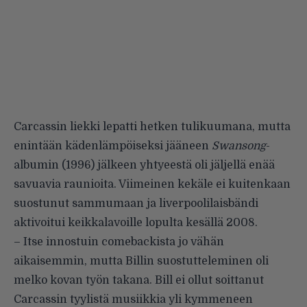
Carcassin liekki lepatti hetken tulikuumana, mutta
enintään kädenlämpöiseksi jääneen
Swansong
-
albumin (1996) jälkeen yhtyeestä oli jäljellä enää
savuavia raunioita. Viimeinen kekäle ei kuitenkaan
suostunut sammumaan ja liverpoolilaisbändi
aktivoitui keikkalavoille lopulta kesällä 2008.
– Itse innostuin comebackista jo vähän
aikaisemmin, mutta Billin suostutteleminen oli
melko kovan työn takana. Bill ei ollut soittanut
Carcassin tyylistä musiikkia yli kymmeneen