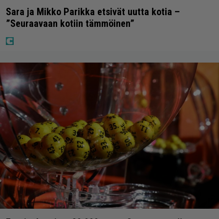
Sara ja Mikko Parikka etsivät uutta kotia –
”Seuraavaan kotiin tämmöinen”