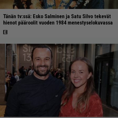
Tänän tv:ssä: Esko Salminen ja Satu Silvo tekevät
hienot pääroolit vuoden 1984 menestyselokuvassa