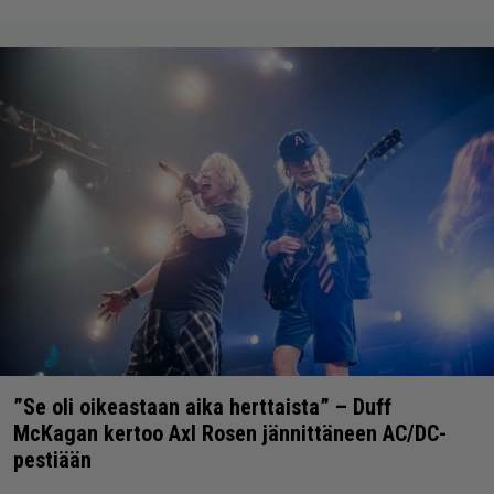
”Se oli oikeastaan aika herttaista” – Duff
McKagan kertoo Axl Rosen jännittäneen AC/DC-
pestiään