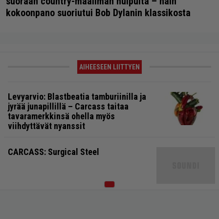
suoraan country-maailman huipulta – näin
kokoonpano suoriutui Bob Dylanin klassikosta
AIHEESEEN LIITTYEN
Levyarvio: Blastbeatia tamburiinilla ja
jyrää junapillillä – Carcass taitaa
tavaramerkkinsä ohella myös
viihdyttävät nyanssit
CARCASS: Surgical Steel