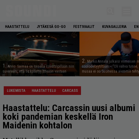
HAASTATTELU
JYTÄKESÄ GO-GO
FESTIVAALIT
KUVAGALLERIA
EN
2.
Marko Annala julkaisi viimeisen m
1.
Arvio: Saimaa on toisella covertripillään niin
soolodebyytiltään – ”Oli vahva tunne, e
suvereeni, että se kääntyy itseään vastaan
musaa ei oo Suomessa aiemmin tehty
LUKEMISTA
HAASTATTELU
CARCASS
Haastattelu: Carcassin uusi albumi
koki pandemian keskellä Iron
Maidenin kohtalon