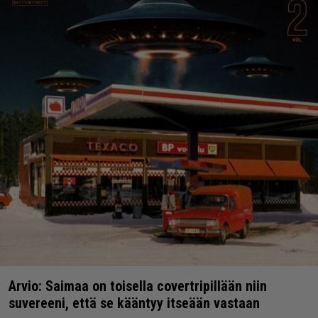
Arvio: Saimaa on toisella covertripillään niin
suvereeni, että se kääntyy itseään vastaan