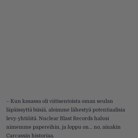
– Kun kasassa oli viitisentoista oman seulan
läpäissyttä biisiä, aloimme lähestyä potentiaalisia
levy-yhtiöitä. Nuclear Blast Records halusi
nimemme papereihin, ja loppu on… no, ainakin
Carcassin historiaa.