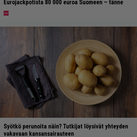
Eurojackpotista 80 000 euroa Suomeen – tänne
Syötkö perunoita näin? Tutkijat löysivät yhteyden
vakavaan kansansairauteen