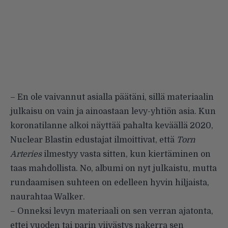
– En ole vaivannut asialla päätäni, sillä materiaalin
julkaisu on vain ja ainoastaan levy-yhtiön asia. Kun
koronatilanne alkoi näyttää pahalta keväällä 2020,
Nuclear Blastin edustajat ilmoittivat, että
Torn
Arteries
ilmestyy vasta sitten, kun kiertäminen on
taas mahdollista. No, albumi on nyt julkaistu, mutta
rundaamisen suhteen on edelleen hyvin hiljaista,
naurahtaa Walker.
– Onneksi levyn materiaali on sen verran ajatonta,
ettei vuoden tai parin viivästys nakerra sen