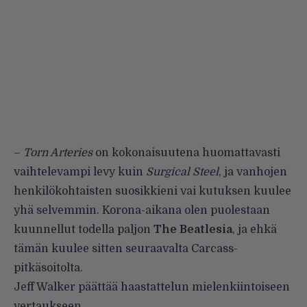
–
Torn Arteries
on kokonaisuutena huomattavasti
vaihtelevampi levy kuin
Surgical Steel
, ja vanhojen
henkilökohtaisten suosikkieni vai kutuksen kuulee
yhä selvemmin. Korona-aikana olen puolestaan
kuunnellut todella paljon
The Beatlesia
, ja ehkä
tämän kuulee sitten seuraavalta Carcass-
pitkäsoitolta.
Jeff Walker päättää haastattelun mielenkiintoiseen
vertaukseen.