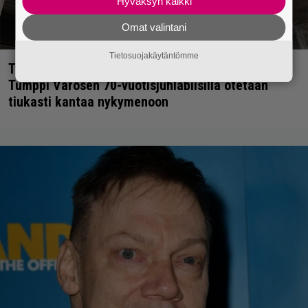
Hyväksyn kaikki
Omat valintani
Tietosuojakäytäntömme
Työläisiä kyykytetään ja maaseutu köyhtyy –
Tumppi Varosen 70-vuotisjuhlabiisillä otetaan
tiukasti kantaa nykymenoon