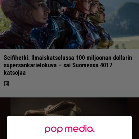
Scifihetki: Ilmaiskatselussa 100 miljoonan dollarin
supersankarielokuva – sai Suomessa 4017
katsojaa