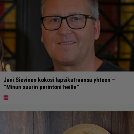
Jani Sievinen kokosi lapsikatraansa yhteen –
”Minun suurin perintöni heille”