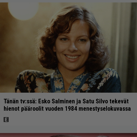
Tänän tv:ssä: Esko Salminen ja Satu Silvo tekevät
hienot pääroolit vuoden 1984 menestyselokuvassa