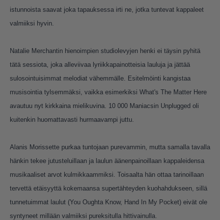
istunnoista saavat joka tapauksessa irti ne, jotka tuntevat kappaleet
valmiiksi hyvin.
Natalie Merchantin hienoimpien studiolevyjen henki ei täysin pyhitä
tätä sessiota, joka alleviivaa lyriikkapainotteisia lauluja ja jättää
sulosointuisimmat melodiat vähemmälle. Esitelmöinti kangistaa
musisointia tylsemmäksi, vaikka esimerkiksi What's The Matter Here
avautuu nyt kirkkaina mielikuvina. 10 000 Maniacsin Unplugged oli
kuitenkin huomattavasti hurmaavampi juttu.
Alanis Morissette purkaa tuntojaan purevammin, mutta samalla tavalla
hänkin tekee jutusteluillaan ja laulun äänenpainoillaan kappaleidensa
musikaaliset arvot kulmikkaammiksi. Toisaalta hän ottaa tarinoillaan
tervettä etäisyyttä kokemaansa supertähteyden kuohahdukseen, sillä
tunnetuimmat laulut (You Oughta Know, Hand In My Pocket) eivät ole
syntyneet millään valmiiksi pureksitulla hittivainulla.