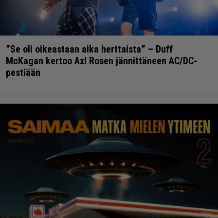
”Se oli oikeastaan aika herttaista” – Duff
McKagan kertoo Axl Rosen jännittäneen AC/DC-
pestiään