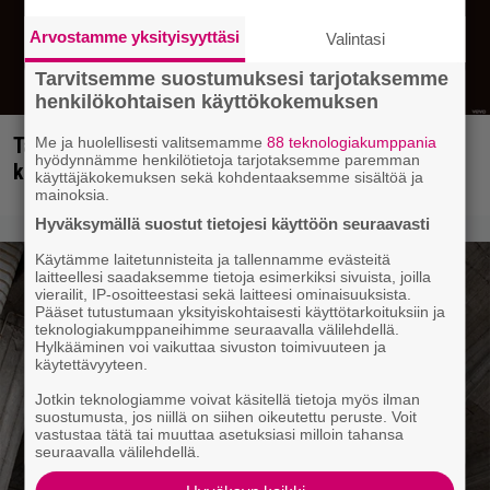
Arvostamme yksityisyyttäsi
Valintasi
Tarvitsemme suostumuksesi tarjotaksemme
henkilökohtaisen käyttökokemuksen
Tällainen keikkajyrä Queen oli ennen vanhaan –
Me ja huolellisesti valitsemamme
88 teknologiakumppania
hyödynnämme henkilötietoja tarjotaksemme paremman
katso tulinen livetallenne vuodelta 1979
käyttäjäkokemuksen sekä kohdentaaksemme sisältöä ja
mainoksia.
Hyväksymällä suostut tietojesi käyttöön seuraavasti
Käytämme laitetunnisteita ja tallennamme evästeitä
laitteellesi saadaksemme tietoja esimerkiksi sivuista, joilla
vierailit, IP-osoitteestasi sekä laitteesi ominaisuuksista.
Pääset tutustumaan yksityiskohtaisesti käyttötarkoituksiin ja
teknologiakumppaneihimme seuraavalla välilehdellä.
Hylkääminen voi vaikuttaa sivuston toimivuuteen ja
käytettävyyteen.
Jotkin teknologiamme voivat käsitellä tietoja myös ilman
suostumusta, jos niillä on siihen oikeutettu peruste. Voit
vastustaa tätä tai muuttaa asetuksiasi milloin tahansa
seuraavalla välilehdellä.