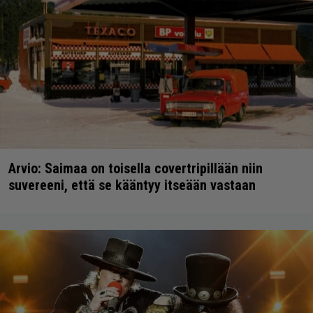
Arvio: Saimaa on toisella covertripillään niin
suvereeni, että se kääntyy itseään vastaan