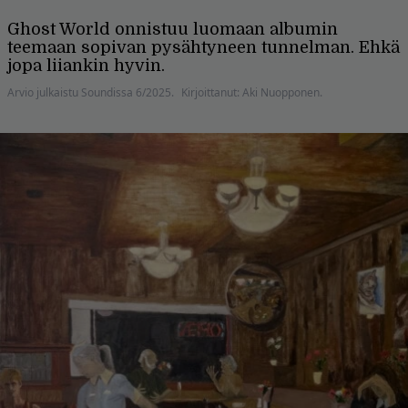
Ghost World onnistuu luomaan albumin
teemaan sopivan pysähtyneen tunnelman. Ehkä
jopa liiankin hyvin.
Arvio julkaistu Soundissa 6/2025.
Kirjoittanut: Aki Nuopponen.