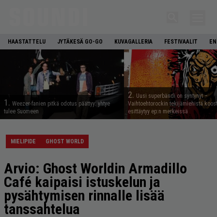
HAASTATTELU
JYTÄKESÄ GO-GO
KUVAGALLERIA
FESTIVAALIT
EN
2.
Uusi superbändi on syntynyt –
1.
Weezer-fanien pitkä odotus päättyy: yhtye
Vaihtoehtorockin tekijämiehistä koos
tulee Suomeen
esittäytyy ep:n merkeissä
MIELIPIDE
GHOST WORLD
Arvio: Ghost Worldin Armadillo
Café kaipaisi istuskelun ja
pysähtymisen rinnalle lisää
tanssahtelua