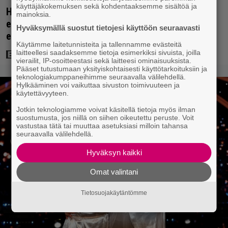
käyttäjäkokemuksen sekä kohdentaaksemme sisältöä ja
Huippuleffa suoratoistossa: DiCaprion
mainoksia.
ensimmäinen päärooli – ja Tobey Maguiren
Hyväksymällä suostut tietojesi käyttöön seuraavasti
ensimmäinen elokuvaesiintyminen
Käytämme laitetunnisteita ja tallennamme evästeitä
laitteellesi saadaksemme tietoja esimerkiksi sivuista, joilla
vierailit, IP-osoitteestasi sekä laitteesi ominaisuuksista.
Pääset tutustumaan yksityiskohtaisesti käyttötarkoituksiin ja
teknologiakumppaneihimme seuraavalla välilehdellä.
Hylkääminen voi vaikuttaa sivuston toimivuuteen ja
käytettävyyteen.
Jotkin teknologiamme voivat käsitellä tietoja myös ilman
suostumusta, jos niillä on siihen oikeutettu peruste. Voit
vastustaa tätä tai muuttaa asetuksiasi milloin tahansa
seuraavalla välilehdellä.
Hyväksyn kaikki
Omat valintani
Tietosuojakäytäntömme