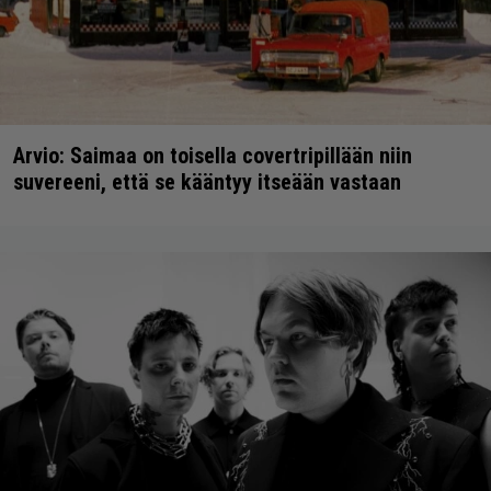
Arvio: Saimaa on toisella covertripillään niin
suvereeni, että se kääntyy itseään vastaan