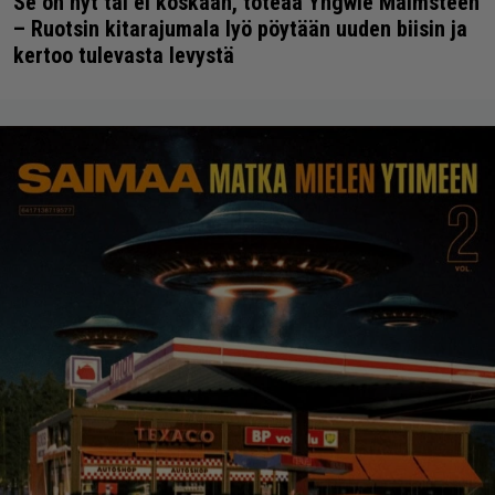
Se on nyt tai ei koskaan, toteaa Yngwie Malmsteen
– Ruotsin kitarajumala lyö pöytään uuden biisin ja
kertoo tulevasta levystä