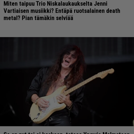
Miten taipuu Trio Niskalaukaukselta Jenni
Vartiaisen musiikki? Entäpä ruotsalainen death
metal? Pian tämäkin selviää