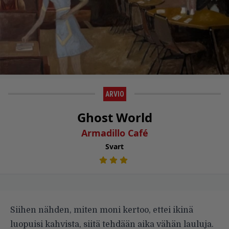
ARVIO
Ghost World
Armadillo Café
Svart
Siihen nähden, miten moni kertoo, ettei ikinä
luopuisi kahvista, siitä tehdään aika vähän lauluja.