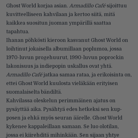
Ghost World korjaa asian.
Armadillo Café
sijoittuu
kuvitteelli­seen kahvilaan ja kertoo siitä, mitä
kaikkea suositun juoman ympärillä saattaa
tapahtua.
Ihanan pöhkösti kieroon kasva­nut Ghost World on
loihtinut jokai­sella albumillaan poplumoa, jossa
1970-luvun progehuurut, 1990-luvun poprockin
lakonisuus ja indiepopin uskallus ovat yhtä.
Armadillo Café
jatkaa samaa rataa, ja erikoisin­ta on,
ettei Ghost World kuulosta vieläkään erityisen
suomalaiselta bändiltä.
Kahvilassa oleskelun perim­mäinen ajatus on
pysäyttää aika. Pysähtyä edes hetkeksi sen kup­
posen ja ehkä myös seuran äärelle. Ghost World
kykenee kappaleillaan samaan. Se luo olotilan,
jossa ei kii­rehditä mihinkään. Sen sijaan yhtye