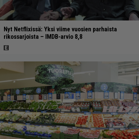
Nyt Netflixissä: Yksi viime vuosien parhaista
rikossarjoista – IMDB-arvio 8,8