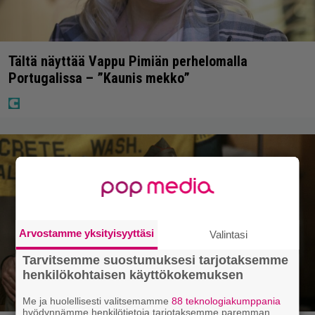
Tältä näyttää Vappu Pimiän perhelomalla
Portugalissa – ”Kaunis mekko”
Arvostamme yksityisyyttäsi
Valintasi
Tarvitsemme suostumuksesi tarjotaksemme
henkilökohtaisen käyttökokemuksen
Me ja huolellisesti valitsemamme
88 teknologiakumppania
hyödynnämme henkilötietoja tarjotaksemme paremman