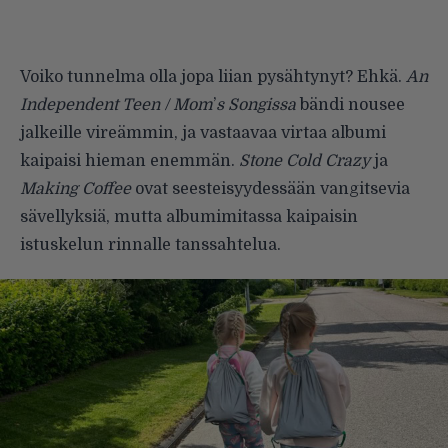
Voiko tunnelma olla jopa liian pysähtynyt? Ehkä.
An
Independent Teen / Mom
’
s Songissa
bändi nou­see
jalkeille vireämmin, ja vastaa­vaa virtaa albumi
kaipaisi hieman enemmän.
Stone Cold Crazy
ja
Making Coffee
ovat seesteisyydes­sään vangitsevia
sävellyksiä, mutta albumimitassa kaipaisin
istuskelun rinnalle tanssahtelua.