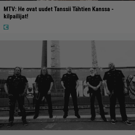
MTV: He ovat uudet Tanssii Tähtien Kanssa -
kilpailijat!