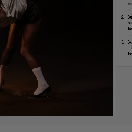
su
Gu
su
ko
Se
– 
ke