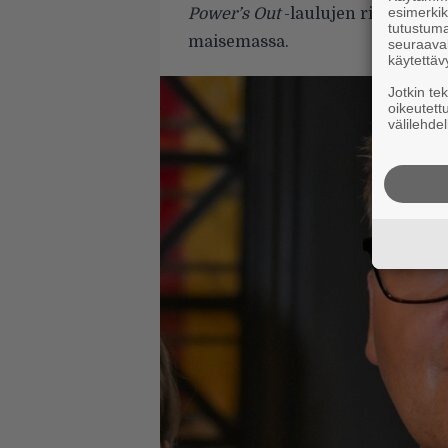
esimerkiks
Power’s Out
-laulujen rikkinäise
tutustuma
maisemassa.
seuraaval
käytettäv
Jotkin te
oikeutett
välilehdel