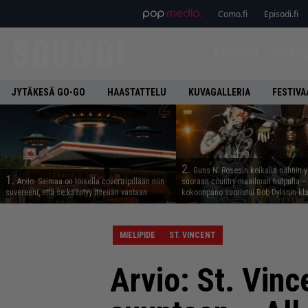
Como.fi
Episodi.fi
ETUSIVU
UUTIS
JYTÄKESÄ GO-GO
HAASTATTELU
KUVAGALLERIA
FESTIVA
2.
Guns N’ Rosesin keikalla nähtiin y
1.
Arvio: Saimaa on toisella covertripillään niin
suoraan country-maailman huipulta –
suvereeni, että se kääntyy itseään vastaan
kokoonpano suoriutui Bob Dylanin kl
MIELIPIDE
ST. VINCENT
Arvio: St. Vin