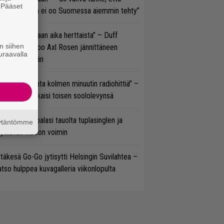
. Pääset
llaista musaa ei oo Suomessa aiemmin tehty”
e
e oli oikeastaan aika herttaista” – Duff
n siihen
cKagan kertoo Axl Rosen jännittäneen
uraavalla
C/DC-pestiään
ässä ei jahdata kolmen minuutin radiohittiä” –
W. Yrjänä julkaisi toisen soololevynsä
ind Channel palasi tauolta tuplasinglen ja
äytäntömme
yttävän videon voimin
täkesä Go-Go jytisytti Helsingin Suvilahtea –
tso hulppea kuvagalleria viikonlopulta