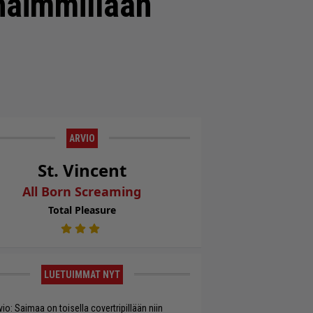
haimmillaan
ARVIO
St. Vincent
All Born Screaming
Total Pleasure
LUETUIMMAT NYT
vio: Saimaa on toisella covertripillään niin