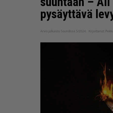
suuntaan – All
pysäyttävä lev
Arvio julkaistu Soundissa 5/2024.
Kirjoittanut: Pekk