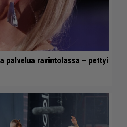
 palvelua ravintolassa – pettyi