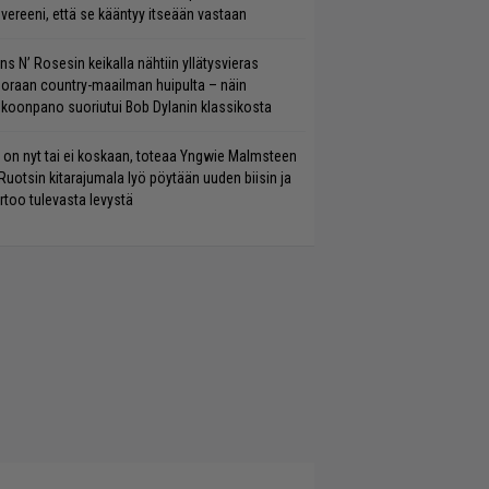
vereeni, että se kääntyy itseään vastaan
ns N’ Rosesin keikalla nähtiin yllätysvieras
oraan country-maailman huipulta – näin
koonpano suoriutui Bob Dylanin klassikosta
 on nyt tai ei koskaan, toteaa Yngwie Malmsteen
Ruotsin kitarajumala lyö pöytään uuden biisin ja
rtoo tulevasta levystä