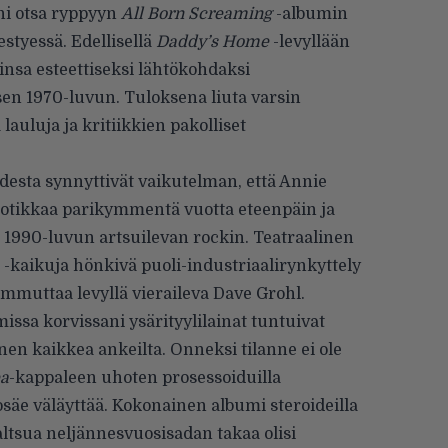
ni otsa ryppyyn
All Born Screaming
-albumin
styessä. Edellisellä
Daddy’s Home
-levyllään
kinsa esteettiseksi lähtökohdaksi
en 1970-luvun. Tuloksena liuta varsin
auluja ja kritiikkien pakolliset
esta synnyttivät vaikutelman, että Annie
otikkaa parikymmentä vuotta eteenpäin ja
i 1990-luvun artsuilevan rockin. Teatraalinen
 -kaikuja hönkivä puoli-industriaalirynkyttely
mmuttaa levyllä vieraileva Dave Grohl.
issa korvissani ysärityylilainat tuntuivat
nnen kaikkea ankeilta. Onneksi tilanne ei ole
ea
-kappaleen uhoten prosessoiduilla
osäe väläyttää. Kokonainen albumi steroideilla
altsua neljännesvuosisadan takaa olisi