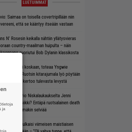
LUETUIMMAT
vio: Saimaa on toisella covertripillään niin
vereeni, että se kääntyy itseään vastaan
ns N’ Rosesin keikalla nähtiin yllätysvieras
oraan country-maailman huipulta – näin
koonpano suoriutui Bob Dylanin klassikosta
 on nyt tai ei koskaan, toteaa Yngwie
lmsteen – Ruotsin kitarajumala lyö pöytään
den biisin ja kertoo tulevasta levystä
sen
ten taipuu Trio Niskalaukaukselta Jenni
rtiaisen musiikki? Entäpä ruotsalainen death
tietoja
 ja
tal? Pian tämäkin selviää
rko Annala julkaisi viimeisen maistiaisen
toja
olodebyytiltään – ”Oli vahva tunne, että