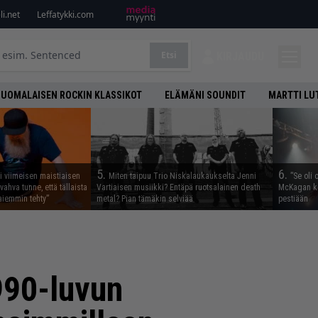
i.net
Leffatykki.com
Etsi
KIRJAUDU
SUOMALAISEN ROCKIN KLASSIKOT
ELÄMÄNI SOUNDIT
MARTTI LU
5.
6.
i viimeisen maistiaisen
Miten taipuu Trio Niskalaukaukselta Jenni
”Se oli 
vahva tunne, että tällaista
Vartiaisen musiikki? Entäpä ruotsalainen death
McKagan ke
iemmin tehty”
metal? Pian tämäkin selviää
pestiään
990-luvun