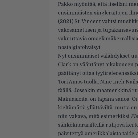
Pakko myöntää, että itselläni me
ensimmäisten singleraitojen ilme
(2021) St. Vincent valitsi musiik
vakosamettisen ja tupakansavuis
vakuuttavia omaelämäkerrallisia l
nostalgiatölväisyt.
Nyt ensimmäiset välähdykset uud
Clark on vääntänyt aikakoneen p
päättänyt ottaa tyylireferenssiks
Tori Amos tuolla, Nine Inch Nails
täällä. Jossakin maamerkkinä ru
Makuasioita, on tapana sanoa. Om
kieltämättä yllättäviltä, mutta e
niin vakava, mitä esimerkiksi
Fl
sähkökitarariffeillä ruhjova kert
päivitettyä amerikkalaista taide-