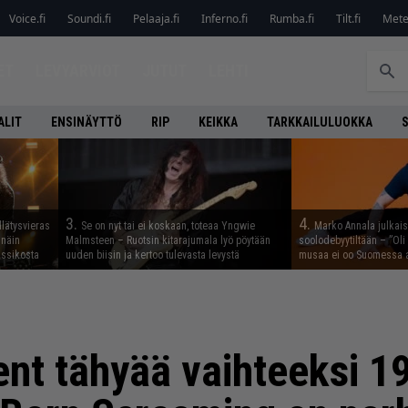
Voice.fi
Soundi.fi
Pelaaja.fi
Inferno.fi
Rumba.fi
Tilt.fi
Metel
ET
LEVYARVIOT
JUTUT
LEHTI
ALIT
ENSINÄYTTÖ
RIP
KEIKKA
TARKKAILULUOKKA
3.
4.
llätysvieras
Se on nyt tai ei koskaan, toteaa Yngwie
Marko Annala julkais
 näin
Malmsteen – Ruotsin kitarajumala lyö pöytään
soolodebyytiltään – ”Oli 
assikosta
uuden biisin ja kertoo tulevasta levystä
musaa ei oo Suomessa a
cent tähyää vaihteeksi 1