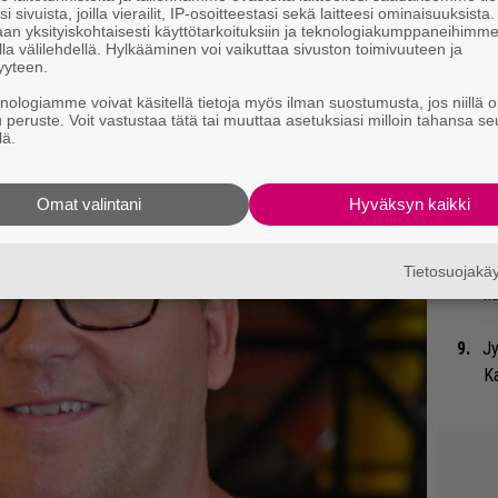
i sivuista, joilla vierailit, IP-osoitteestasi sekä laitteesi ominaisuuksista
ssä avoimuudessa ja omituisesti huojuvassa
tä
an yksityiskohtaisesti käyttötarkoituksiin ja teknologiakumppaneihimm
la välilehdellä. Hylkääminen voi vaikuttaa sivuston toimivuuteen ja
yyteen.
”S
knologiamme voivat käsitellä tietoja myös ilman suostumusta, jos niillä o
M
u peruste. Voit vastustaa tätä tai muuttaa asetuksiasi milloin tahansa se
A
lä.
”T
Omat valintani
Hyväksyn kaikki
A.
Bl
Tietosuojak
nä
Jy
Ka