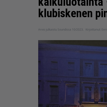
kaikuluotainta 
klubiskenen pi
Arvio julkaistu Soundissa 10/2023.
Kirjoittanut: Ee