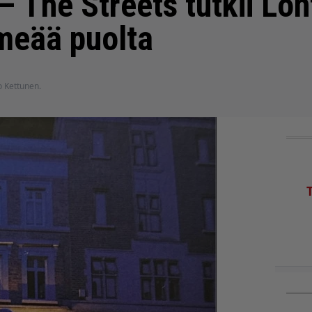
– The Streets tutkii Lo
meää puolta
ro Kettunen.