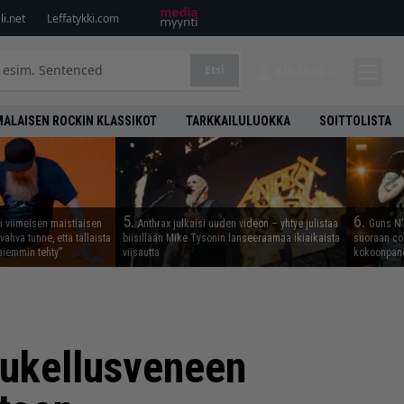
i.net
Leffatykki.com
Etsi
KIRJAUDU
ALAISEN ROCKIN KLASSIKOT
TARKKAILULUOKKA
SOITTOLISTA
5.
6.
i viimeisen maistiaisen
Anthrax julkaisi uuden videon – yhtye julistaa
Guns N’ 
vahva tunne, että tällaista
biisillään Mike Tysonin lanseeraamaa ikiaikaista
suoraan co
iemmin tehty”
viisautta
kokoonpano
sukellusveneen