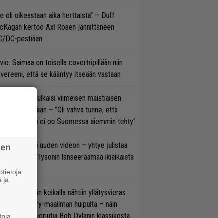
e oli oikeastaan aika herttaista” – Duff
cKagan kertoo Axl Rosen jännittäneen
C/DC-pestiään
vio: Saimaa on toisella covertripillään niin
vereeni, että se kääntyy itseään vastaan
rko Annala julkaisi viimeisen maistiaisen
olodebyytiltään – ”Oli vahva tunne, että
llaista musaa ei oo Suomessa aiemmin tehty”
thrax julkaisi uuden videon – yhtye julistaa
sen
isillään Mike Tysonin lanseeraamaa ikiaikaista
isautta
tietoja
 ja
ns N’ Rosesin keikalla nähtiin yllätysvieras
oraan country-maailman huipulta – näin
koonpano suoriutui Bob Dylanin klassikosta
toja