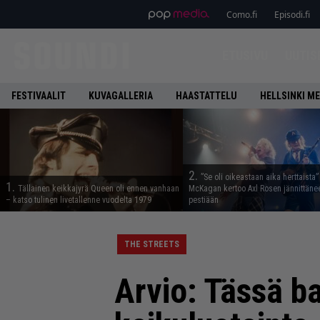
Como.fi
Episodi.fi
ETUSIVU
UUTIS
FESTIVAALIT
KUVAGALLERIA
HAASTATTELU
HELLSINKI ME
2.
”Se oli oikeastaan aika herttaista”
1.
Tällainen keikkajyrä Queen oli ennen vanhaan
McKagan kertoo Axl Rosen jännittäne
– katso tulinen livetallenne vuodelta 1979
pestiään
THE STREETS
Arvio: Tässä b