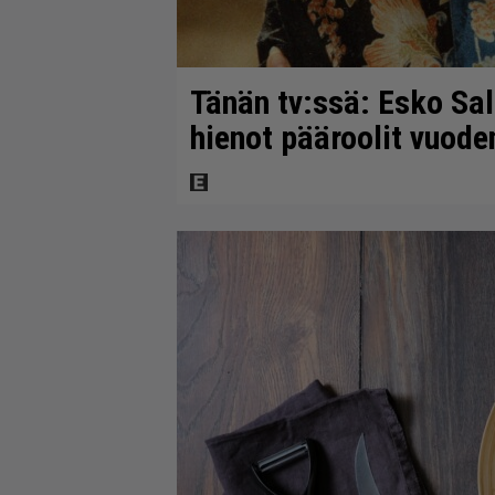
Tänän tv:ssä: Esko Sal
hienot pääroolit vuod