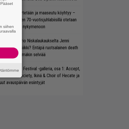
. Pääset
e
öläisiä kyykytetään ja maaseutu köyhtyy –
mppi Varosen 70-vuotisjuhlabiisillä otetaan
ukasti kantaa nykymenoon
n siihen
uraavalla
ten taipuu Trio Niskalaukaukselta Jenni
rtiaisen musiikki? Entäpä ruotsalainen death
tal? Pian tämäkin selviää
llsinki Metal Festival -galleria, osa 1: Accept,
äytäntömme
ack Label Society, Ikinä & Choir of Hecate ja
ut avauspäivän esiintyjät