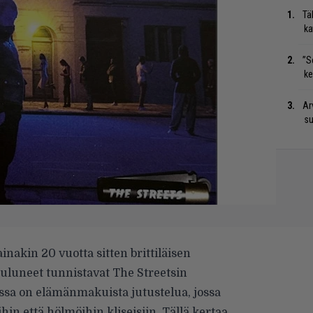
Tä
ka
”S
ke
Ar
su
nakin 20 vuotta sitten brittiläisen
uluneet tunnistavat The Streetsin
sa on elämänmakuista jutustelua, jossa
hin että hölmöihin kliseisiin. Tällä kertaa