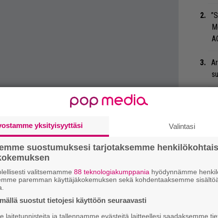
”S
M
A
Ar
su
Ma
so
tä
vostamme yksityisyyttäsi
Valintasi
An
semme suostumuksesi tarjotaksemme henkilökohtai
bi
ökokemuksen
vi
lellisesti valitsemamme
88 teknologiakumppania
hyödynnämme henkilö
semme paremman käyttäjäkokemuksen sekä kohdentaaksemme sisältöä
a.
Gu
ällä suostut tietojesi käyttöön seuraavasti
su
ko
laitetunnisteita ja tallennamme evästeitä laitteellesi saadaksemme tie