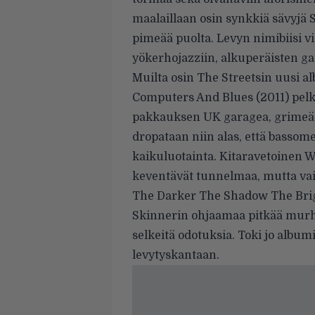
maalaillaan osin synkkiä sävyjä
pimeää puolta. Levyn nimibiisi vi
yökerhojazziin, alkuperäisten ga
Muilta osin The Streetsin uusi al
Computers And Blues (2011) pelki
pakkauksen UK garagea, grimeä j
dropataan niin alas, että basso
kaikuluotainta. Kitaravetoinen 
keventävät tunnelmaa, mutta vai
The Darker The Shadow The Brigh
Skinnerin ohjaamaa pitkää mur
selkeitä odotuksia. Toki jo album
levytyskantaan.