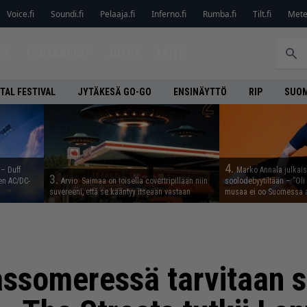
Voice.fi
Soundi.fi
Pelaaja.fi
Inferno.fi
Rumba.fi
Tilt.fi
Metel
ET
LEVYARVIOT
JUTUT
LEHTI
TAL FESTIVAL
JYTÄKESÄ GO-GO
ENSINÄYTTÖ
RIP
SUOM
4.
 – Duff
Marko Annala julkais
3.
en AC/DC-
Arvio: Saimaa on toisella covertripillään niin
soolodebyytiltään – ”Oli 
suvereeni, että se kääntyy itseään vastaan
musaa ei oo Suomessa a
assomeressä tarvitaan 