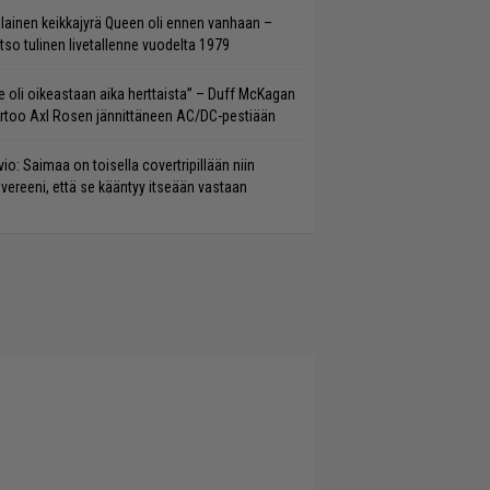
llainen keikkajyrä Queen oli ennen vanhaan –
tso tulinen livetallenne vuodelta 1979
e oli oikeastaan aika herttaista” – Duff McKagan
rtoo Axl Rosen jännittäneen AC/DC-pestiään
vio: Saimaa on toisella covertripillään niin
vereeni, että se kääntyy itseään vastaan