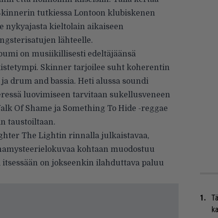
 Skinnerin tutkiessa Lontoon klubiskenen
e nykyajasta kieltolain aikaiseen
ngsterisatujen lähteelle.
bumi on musiikillisesti edeltäjäänsä
stetympi. Skinner tarjoilee suht koherentin
a drum and bassia. Heti alussa soundi
meressä luovimiseen tarvitaan sukellusveneen
Walk Of Shame ja Something To Hide -reggae
n taustoiltaan.
ter The Lightin rinnalla julkaistavaa,
hamysteerielokuvaa kohtaan muodostuu
i itsessään on jokseenkin ilahduttava paluu
Tä
ka