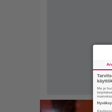
Ar
Tarvit
käytt
Me ja huo
tarjotak
mainoksi
Hyväksym
Käytämme 