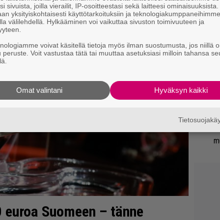
i sivuista, joilla vierailit, IP-osoitteestasi sekä laitteesi ominaisuuksista
an yksityiskohtaisesti käyttötarkoituksiin ja teknologiakumppaneihimm
Ty
la välilehdellä. Hylkääminen voi vaikuttaa sivuston toimivuuteen ja
yyteen.
Tu
ti
knologiamme voivat käsitellä tietoja myös ilman suostumusta, jos niillä o
u peruste. Voit vastustaa tätä tai muuttaa asetuksiasi milloin tahansa se
lä.
Mi
Va
Omat valintani
Hyväksyn kaikki
me
He
Tietosuojak
Bl
mu
0 euroa Suomeen – tänne