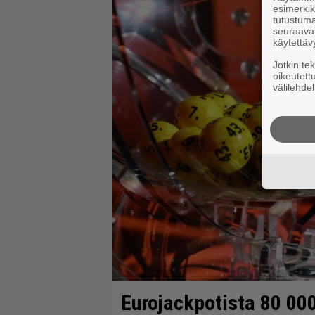
esimerkiks
tutustuma
seuraaval
käytettäv
Jotkin te
oikeutett
välilehdel
Eurojackpotista 80 00