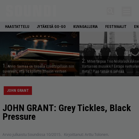
HAASTATTELU
JYTÄKESÄ GO-GO
KUVAGALLERIA
FESTIVAALIT
EN
2.
Miten taipuu Trio Niskalaukaukse
1.
Arvio: Saimaa on toisella covertripillään niin
Vartiaisen musiikki? Entäpä ruotsala
suvereeni, että se kääntyy itseään vastaan
metal? Pian tämäkin selviää
JOHN GRANT
JOHN GRANT: Grey Tickles, Black
Pressure
Arvio julkaistu Soundissa 10/2015.
Kirjoittanut: Arttu Tolonen.