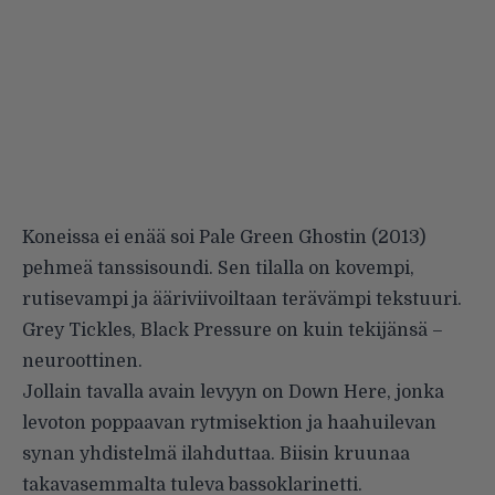
Koneissa ei enää soi Pale Green Ghostin (2013)
pehmeä tanssisoundi. Sen tilalla on kovempi,
rutisevampi ja ääriviivoiltaan terävämpi tekstuuri.
Grey Tickles, Black Pressure on kuin tekijänsä –
neuroottinen.
Jollain tavalla avain levyyn on Down Here, jonka
levoton poppaavan rytmisektion ja haahuilevan
synan yhdistelmä ilahduttaa. Biisin kruunaa
takavasemmalta tuleva bassoklarinetti.