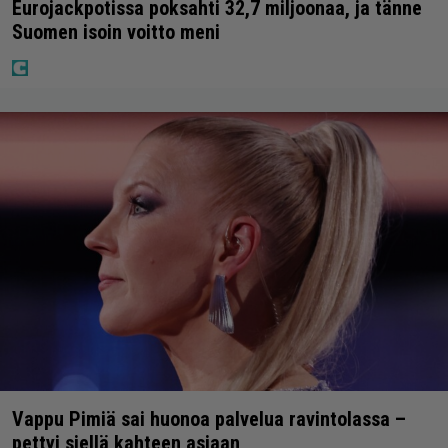
Eurojackpotissa poksahti 32,7 miljoonaa, ja tänne
Suomen isoin voitto meni
Vappu Pimiä sai huonoa palvelua ravintolassa –
pettyi siellä kahteen asiaan