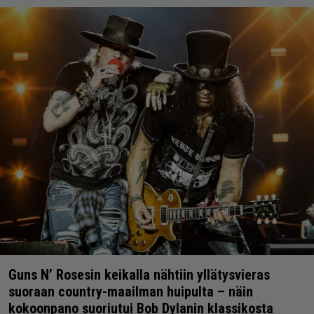
Guns N’ Rosesin keikalla nähtiin yllätysvieras
suoraan country-maailman huipulta – näin
kokoonpano suoriutui Bob Dylanin klassikosta