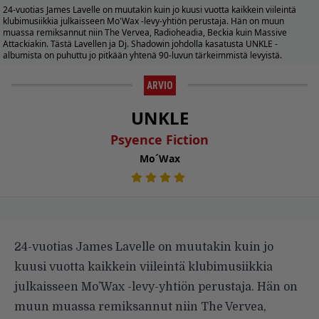
24-vuotias James Lavelle on muutakin kuin jo kuusi vuotta kaikkein viileintä
klubimusiikkia julkaisseen Mo'Wax -levy-yhtiön perustaja. Hän on muun
muassa remiksannut niin The Vervea, Radioheadia, Beckia kuin Massive
Attackiakin. Tästä Lavellen ja Dj. Shadowin johdolla kasatusta UNKLE -
albumista on puhuttu jo pitkään yhtenä 90-luvun tärkeimmistä levyistä.
ARVIO
UNKLE
Psyence Fiction
Mo´Wax
24-vuotias James Lavelle on muutakin kuin jo
kuusi vuotta kaikkein viileintä klubimusiikkia
julkaisseen Mo’Wax -levy-yhtiön perustaja. Hän on
muun muassa remiksannut niin The Vervea,