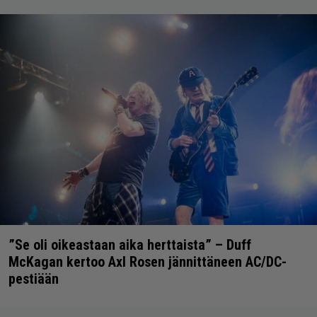
”Se oli oikeastaan aika herttaista” – Duff
McKagan kertoo Axl Rosen jännittäneen AC/DC-
pestiään