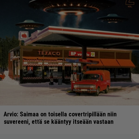
Arvio: Saimaa on toisella covertripillään niin
suvereeni, että se kääntyy itseään vastaan