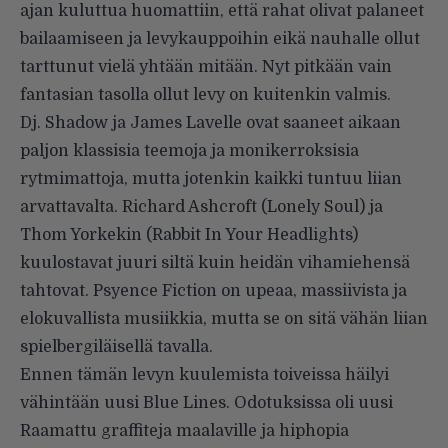
ajan kuluttua huomattiin, että rahat olivat palaneet
bailaamiseen ja levykauppoihin eikä nauhalle ollut
tarttunut vielä yhtään mitään. Nyt pitkään vain
fantasian tasolla ollut levy on kuitenkin valmis.
Dj. Shadow ja James Lavelle ovat saaneet aikaan
paljon klassisia teemoja ja monikerroksisia
rytmimattoja, mutta jotenkin kaikki tuntuu liian
arvattavalta. Richard Ashcroft (Lonely Soul) ja
Thom Yorkekin (Rabbit In Your Headlights)
kuulostavat juuri siltä kuin heidän vihamiehensä
tahtovat. Psyence Fiction on upeaa, massiivista ja
elokuvallista musiikkia, mutta se on sitä vähän liian
spielbergiläisellä tavalla.
Ennen tämän levyn kuulemista toiveissa häilyi
vähintään uusi Blue Lines. Odotuksissa oli uusi
Raamattu graffiteja maalaville ja hiphopia