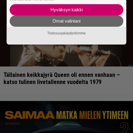
Hyväksyn kaikki
Omat valintani
Tietosuojakäytäntömme
Tällainen keikkajyrä Queen oli ennen vanhaan –
katso tulinen livetallenne vuodelta 1979