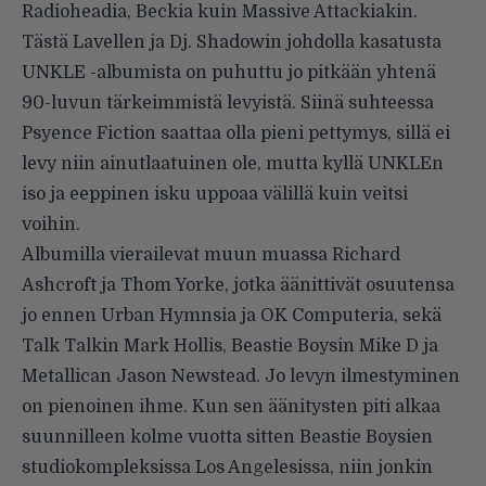
Radioheadia, Beckia kuin Massive Attackiakin.
Tästä Lavellen ja Dj. Shadowin johdolla kasatusta
UNKLE -albumista on puhuttu jo pitkään yhtenä
90-luvun tärkeimmistä levyistä. Siinä suhteessa
Psyence Fiction saattaa olla pieni pettymys, sillä ei
levy niin ainutlaatuinen ole, mutta kyllä UNKLEn
iso ja eeppinen isku uppoaa välillä kuin veitsi
voihin.
Albumilla vierailevat muun muassa Richard
Ashcroft ja Thom Yorke, jotka äänittivät osuutensa
jo ennen Urban Hymnsia ja OK Computeria, sekä
Talk Talkin Mark Hollis, Beastie Boysin Mike D ja
Metallican Jason Newstead. Jo levyn ilmestyminen
on pienoinen ihme. Kun sen äänitysten piti alkaa
suunnilleen kolme vuotta sitten Beastie Boysien
studiokompleksissa Los Angelesissa, niin jonkin