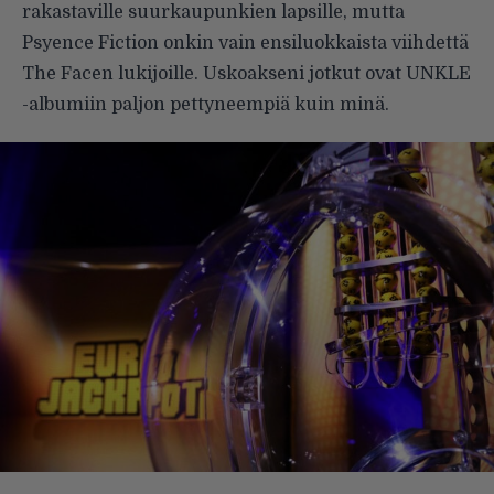
rakastaville suurkaupunkien lapsille, mutta
Psyence Fiction onkin vain ensiluokkaista viihdettä
The Facen lukijoille. Uskoakseni jotkut ovat UNKLE
-albumiin paljon pettyneempiä kuin minä.