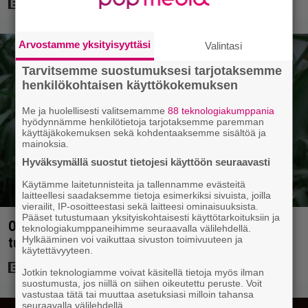
Arvostamme yksityisyyttäsi
Valintasi
Tarvitsemme suostumuksesi tarjotaksemme
henkilökohtaisen käyttökokemuksen
Me ja huolellisesti valitsemamme
88 teknologiakumppania
hyödynnämme henkilötietoja tarjotaksemme paremman
käyttäjäkokemuksen sekä kohdentaaksemme sisältöä ja
mainoksia.
Hyväksymällä suostut tietojesi käyttöön seuraavasti
Käytämme laitetunnisteita ja tallennamme evästeitä
laitteellesi saadaksemme tietoja esimerkiksi sivuista, joilla
vierailit, IP-osoitteestasi sekä laitteesi ominaisuuksista.
Pääset tutustumaan yksityiskohtaisesti käyttötarkoituksiin ja
Ohjaaja lähti kalppimaan 870 miljoonaa dollaria
teknologiakumppaneihimme seuraavalla välilehdellä.
Hylkääminen voi vaikuttaa sivuston toimivuuteen ja
tuottaneen elokuvan jatko-osasta
käytettävyyteen.
Jotkin teknologiamme voivat käsitellä tietoja myös ilman
suostumusta, jos niillä on siihen oikeutettu peruste. Voit
vastustaa tätä tai muuttaa asetuksiasi milloin tahansa
seuraavalla välilehdellä.