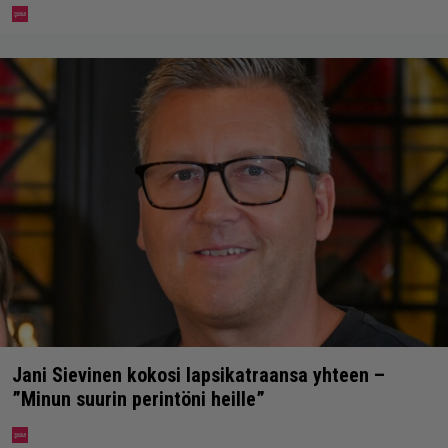
Jani Sievinen kokosi lapsikatraansa yhteen –
”Minun suurin perintöni heille”