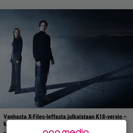
Vanhasta X-Files-leffasta julkaistaan K18-versio –
katso traileri