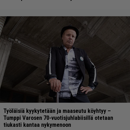
Työläisiä kyykytetään ja maaseutu köyhtyy –
Tumppi Varosen 70-vuotisjuhlabiisillä otetaan
tiukasti kantaa nykymenoon