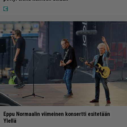
Eppu Normaalin viimeinen konsertti esitetään
Ylellä