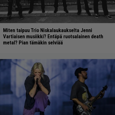
Miten taipuu Trio Niskalaukaukselta Jenni
Vartiaisen musiikki? Entäpä ruotsalainen death
metal? Pian tämäkin selviää