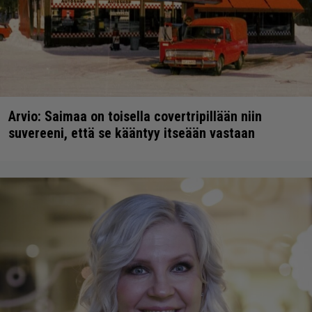
Arvio: Saimaa on toisella covertripillään niin
suvereeni, että se kääntyy itseään vastaan