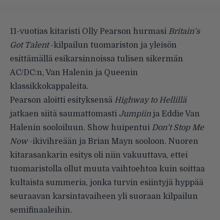
11-vuotias kitaristi Olly Pearson hurmasi
Britain’s
Got Talent
-kilpailun tuomariston ja yleisön
esittämällä esikarsinnoissa tulisen sikermän
AC/DC:n, Van Halenin ja Queenin
klassikkokappaleita.
Pearson aloitti esityksensä
Highway to Hellillä
jatkaen siitä saumattomasti
Jumpiin
ja Eddie Van
Halenin sooloiluun. Show huipentui
Don’t Stop Me
Now
-ikivihreään ja Brian Mayn sooloon. Nuoren
kitarasankarin esitys oli niin vakuuttava, ettei
tuomaristolla ollut muuta vaihtoehtoa kuin soittaa
kultaista summeria, jonka turvin esiintyjä hyppää
seuraavan karsintavaiheen yli suoraan kilpailun
semifinaaleihin.