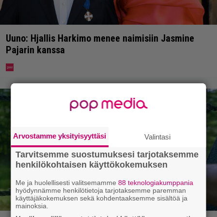
Uuno: Hjallis Harkimo menee naimisiin Jasmine
Pajarin kanssa
Arvostamme yksityisyyttäsi
Valintasi
Tarvitsemme suostumuksesi tarjotaksemme
henkilökohtaisen käyttökokemuksen
Me ja huolellisesti valitsemamme
88 teknologiakumppania
hyödynnämme henkilötietoja tarjotaksemme paremman
käyttäjäkokemuksen sekä kohdentaaksemme sisältöä ja
mainoksia.