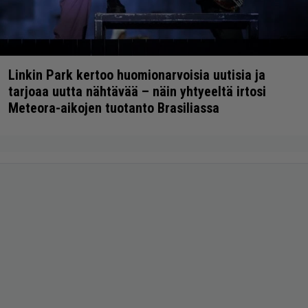
Linkin Park kertoo huomionarvoisia uutisia ja
tarjoaa uutta nähtävää – näin yhtyeeltä irtosi
Meteora-aikojen tuotanto Brasiliassa