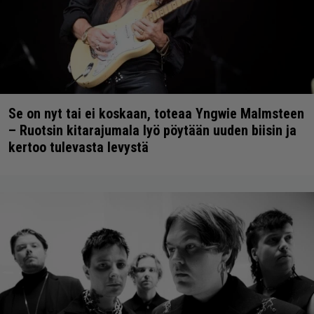
Se on nyt tai ei koskaan, toteaa Yngwie Malmsteen
– Ruotsin kitarajumala lyö pöytään uuden biisin ja
kertoo tulevasta levystä