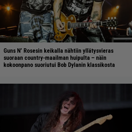
Guns N’ Rosesin keikalla nähtiin yllätysvieras
suoraan country-maailman huipulta – näin
kokoonpano suoriutui Bob Dylanin klassikosta