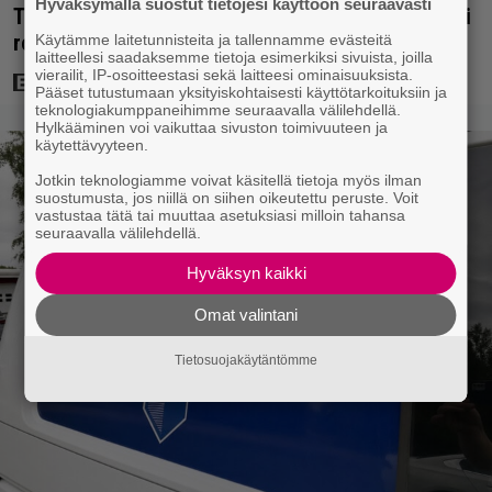
Hyväksymällä suostut tietojesi käyttöön seuraavasti
Tuleva videopelielokuva jäi Sam Neillin viimeiseksi
rooliksi
Käytämme laitetunnisteita ja tallennamme evästeitä
laitteellesi saadaksemme tietoja esimerkiksi sivuista, joilla
vierailit, IP-osoitteestasi sekä laitteesi ominaisuuksista.
Pääset tutustumaan yksityiskohtaisesti käyttötarkoituksiin ja
teknologiakumppaneihimme seuraavalla välilehdellä.
Hylkääminen voi vaikuttaa sivuston toimivuuteen ja
käytettävyyteen.
Jotkin teknologiamme voivat käsitellä tietoja myös ilman
suostumusta, jos niillä on siihen oikeutettu peruste. Voit
vastustaa tätä tai muuttaa asetuksiasi milloin tahansa
seuraavalla välilehdellä.
Hyväksyn kaikki
Omat valintani
Tietosuojakäytäntömme