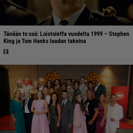
Tänään tv:ssä: Loistoleffa vuodelta 1999 – Stephen
King ja Tom Hanks laadun takeina