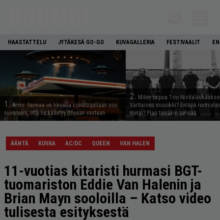
HAASTATTELU
JYTÄKESÄ GO-GO
KUVAGALLERIA
FESTIVAALIT
EN
2.
Miten taipuu Trio Niskalaukaukse
1.
Arvio: Saimaa on toisella covertripillään niin
Vartiaisen musiikki? Entäpä ruotsala
suvereeni, että se kääntyy itseään vastaan
metal? Pian tämäkin selviää
ÄÄNTÄ
KUVAA
AC/DC
QUEEN
VAN HALEN
11-vuotias kitaristi hurmasi BGT-
tuomariston Eddie Van Halenin ja
Brian Mayn sooloilla – Katso video
tulisesta esityksestä