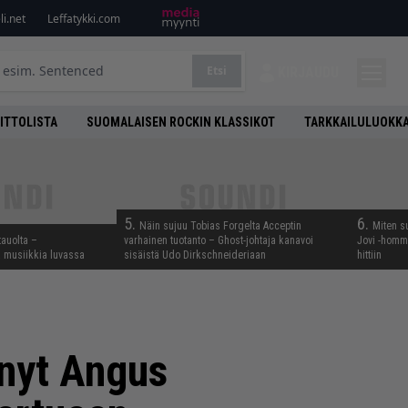
i.net
Leffatykki.com
Etsi
KIRJAUDU
ITTOLISTA
SUOMALAISEN ROCKIN KLASSIKOT
TARKKAILULUOKK
5.
6.
Näin sujuu Tobias Forgelta Acceptin
Miten s
tauolta –
varhainen tuotanto – Ghost-johtaja kanavoi
Jovi -homma
ta musiikkia luvassa
sisäistä Udo Dirkschneideriaan
hittiin
hnyt Angus