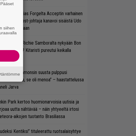
. Pääset
e
in sujuu Tobias Forgelta Acceptin varhainen
otanto – Ghost-johtaja kanavoi sisäistä Udo
rkschneideriaan
n siihen
uraavalla
ten sujuvat Richie Samboralta nykyään Bon
vi -hommat? Kitaristi pureutui keikalla
nhaan hittiin
un Gene Simmonsin suusta pulppusi
äytäntömme
rioksennusta, se oli menoa” – haastattelussa
neli Jarva
nkin Park kertoo huomionarvoisia uutisia ja
rjoaa uutta nähtävää – näin yhtyeeltä irtosi
teora-aikojen tuotanto Brasiliassa
udeksi Kentiksi” tituleerattu ruotsalaisyhtye