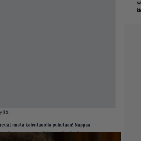
s
ki
ltä.
 tiedät mistä kahvitauolla puhutaan! Nappaa
eenaiheet suoraan sähköpostiin tästä.