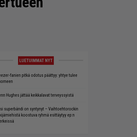
iertueen
LUETUIMMAT NYT
ezer-fanien pitkä odotus päättyy: yhtye tulee
uomeen
enn Hughes jättää keikkalavat terveyssyistä
si superbändi on syntynyt – Vaihtoehtorockin
kijämiehistä koostuva ryhmä esittäytyy ep:n
rkeissä