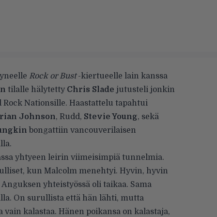
tyneelle
Rock or Bust
-kiertueelle lain kanssa
in
tilalle hälytetty
Chris Slade
jutusteli jonkin
d Rock Nationsille.
Haastattelu tapahtui
rian Johnson
, Rudd,
Stevie Young
, sekä
ungkin
bongattiin vancouverilaisen
la.
ssa yhtyeen leirin viimeisimpiä tunnelmia.
urulliset, kun Malcolm menehtyi. Hyvin, hyvin
a Anguksen yhteistyössä oli taikaa. Sama
lla. On surullista että hän lähti, mutta
vain kalastaa. Hänen poikansa on kalastaja,