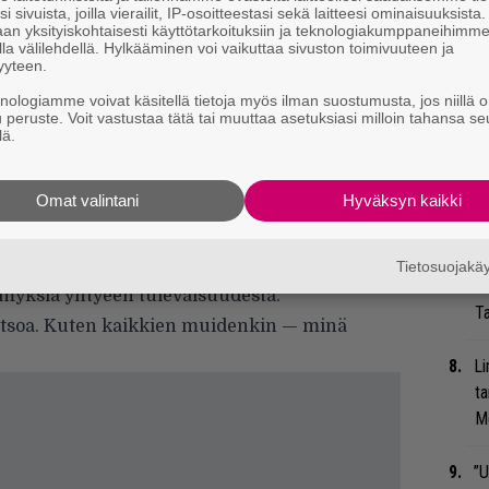
i sivuista, joilla vierailit, IP-osoitteestasi sekä laitteesi ominaisuuksista
an yksityiskohtaisesti käyttötarkoituksiin ja teknologiakumppaneihimm
Nä
la välilehdellä. Hylkääminen voi vaikuttaa sivuston toimivuuteen ja
yyteen.
tu
Di
knologiamme voivat käsitellä tietoja myös ilman suostumusta, jos niillä o
sen kerran kundeja Rock or Bust -kiertueen
u peruste. Voit vastustaa tätä tai muuttaa asetuksiasi milloin tahansa se
lä.
ielillä. Malcolm ei ollut vielä kuollut, ja se
Mi
sti, kuten kaikkiin meihin muihinkin.
Jo
Omat valintani
Hyväksyn kaikki
n ennen sitä. Se oli hyvin surullista aikaa.
va
in tapahtumiin nähden hyvät. Aika parantaa,
”K
Tietosuojak
ve
emyksiä yhtyeen tulevaisuudesta.
Ta
katsoa. Kuten kaikkien muidenkin — minä
Li
ta
Me
”U