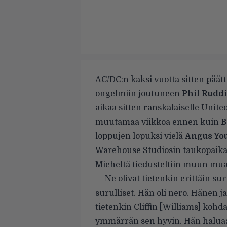
AC/DC:n kaksi vuotta sitten päät
ongelmiin joutuneen
Phil Rudd
aikaa sitten ranskalaiselle Unite
muutamaa viikkoa ennen kuin
B
loppujen lopuksi vielä
Angus Yo
Warehouse Studiosin taukopaikal
Mieheltä tiedusteltiin muun mua
— Ne olivat tietenkin erittäin s
surulliset. Hän oli nero. Hänen j
tietenkin Cliffin [Williams] kohda
ymmärrän sen hyvin. Hän haluaa 