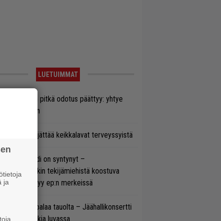
LUETUIMMAT
ezer-fanien pitkä odotus päättyy: yhtye
ulee Suomeen
enn Hughes jättää keikkalavat terveyssyistä
sen
si superbändi on syntynyt –
ihtoehtorockin tekijämiehistä koostuva
tietoja
 ja
hmä esittäytyy ep:n merkeissä
ind Channel palaa tauolta – Jäähallikonsertti
 uutta musiikkia luvassa
toja