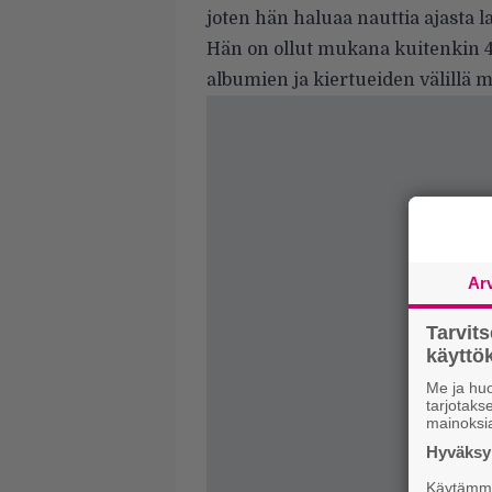
joten hän haluaa nauttia ajasta l
Hän on ollut mukana kuitenkin 40
albumien ja kiertueiden välillä m
Ar
Tarvit
käytt
Me ja huo
tarjotak
mainoksi
Hyväksym
Käytämme 