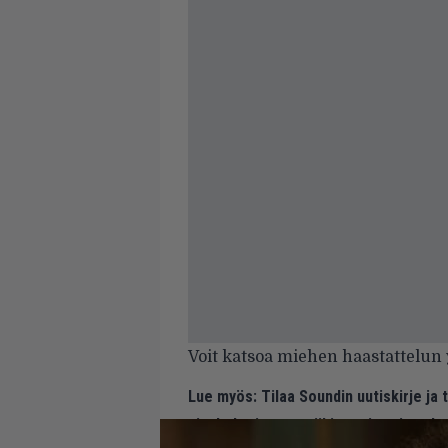
Voit katsoa miehen haastattelun y
Lue myös:
Tilaa Soundin uutiskirje ja
ajankohtaiset musiikin uutiset ja puh