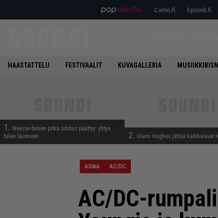
Como.fi
Episodi.fi
ETUSIVU
UUTIS
HAASTATTELU
FESTIVAALIT
KUVAGALLERIA
MUSIIKKIBIS
1.
Weezer-fanien pitkä odotus päättyy: yhtye
2.
tulee Suomeen
Glenn Hughes jättää keikkalavat t
ASIAA
AC/DC
AC/DC-rumpali 