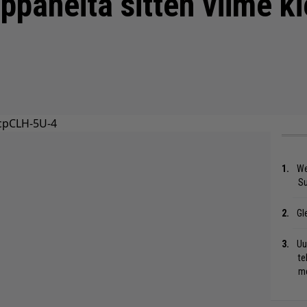
ppaneita sitten viime k
cpCLH-5U-4
We
S
Gl
Uu
te
me