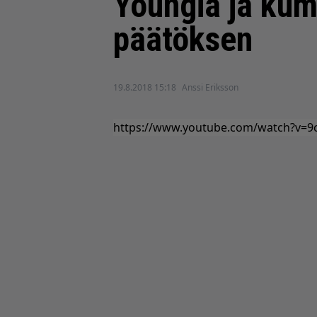
Youngia ja kum
päätöksen
19.8.2018 15:18
Anssi Eriksson
https://www.youtube.com/watch?v=9