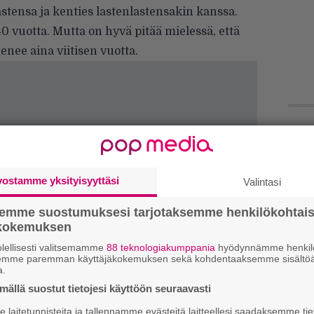
astensa ja kenties lastenlastensakin kanssa.
 vuotta. Mutta on hyvä pitää mielessä, että
enee aina viitisen vuotta.
We
t
vostamme yksityisyyttäsi
Valintasi
Gl
semme suostumuksesi tarjotaksemme henkilökohtai
Uu
ökokemuksen
Va
lellisesti valitsemamme
88 teknologiakumppania
hyödynnämme henkilö
semme paremman käyttäjäkokemuksen sekä kohdentaaksemme sisältöä
ry
a.
ällä suostut tietojesi käyttöön seuraavasti
Bl
ja
laitetunnisteita ja tallennamme evästeitä laitteellesi saadaksemme tie