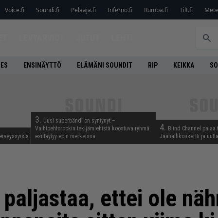
Voice.fi
Soundi.fi
Pelaaja.fi
Inferno.fi
Rumba.fi
Tilt.fi
Metel
ET
LEVYARVIOT
JUTUT
LEHTI
NES
ENSINÄYTTÖ
ELÄMÄNI SOUNDIT
RIP
KEIKKA
SO
3.
Uusi superbändi on syntynyt –
4.
Vaihtoehtorockin tekijämiehistä koostuva ryhmä
Blind Channel palaa 
erveyssyistä
esittäytyy ep:n merkeissä
Jäähallikonsertti ja uut
paljastaa, ettei ole nä