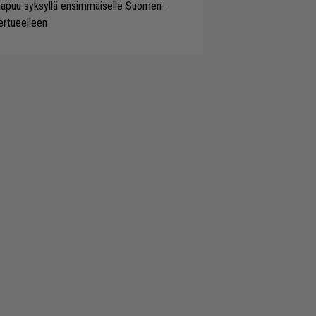
aapuu syksyllä ensimmäiselle Suomen-
ertueelleen