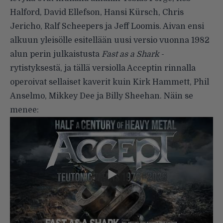
Halford, David Ellefson, Hansi Kürsch, Chris
Jericho, Ralf Scheepers ja Jeff Loomis. Aivan ensi
alkuun yleisölle esitellään uusi versio vuonna 1982
alun perin julkaistusta
Fast as a Shark
-
rytistyksestä, ja tällä versiolla Acceptin rinnalla
operoivat sellaiset kaverit kuin Kirk Hammett, Phil
Anselmo, Mikkey Dee ja Billy Sheehan. Näin se
menee: