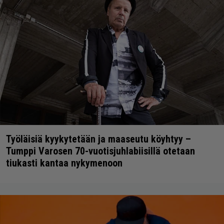
Työläisiä kyykytetään ja maaseutu köyhtyy –
Tumppi Varosen 70-vuotisjuhlabiisillä otetaan
tiukasti kantaa nykymenoon