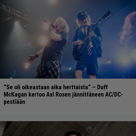
”Se oli oikeastaan aika herttaista” – Duff
McKagan kertoo Axl Rosen jännittäneen AC/DC-
pestiään