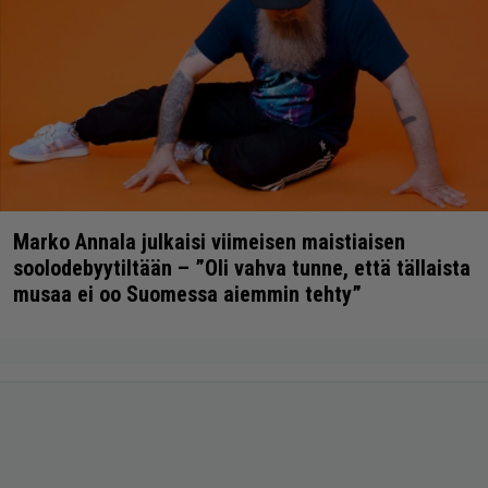
Marko Annala julkaisi viimeisen maistiaisen
soolodebyytiltään – ”Oli vahva tunne, että tällaista
musaa ei oo Suomessa aiemmin tehty”