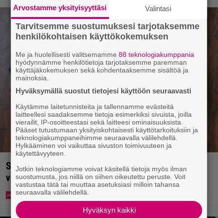
Arvostamme yksityisyyttäsi
Valintasi
Tarvitsemme suostumuksesi tarjotaksemme
henkilökohtaisen käyttökokemuksen
Me ja huolellisesti valitsemamme
88 teknologiakumppania
hyödynnämme henkilötietoja tarjotaksemme paremman
käyttäjäkokemuksen sekä kohdentaaksemme sisältöä ja
mainoksia.
Hyväksymällä suostut tietojesi käyttöön seuraavasti
Käytämme laitetunnisteita ja tallennamme evästeitä
laitteellesi saadaksemme tietoja esimerkiksi sivuista, joilla
vierailit, IP-osoitteestasi sekä laitteesi ominaisuuksista.
Pääset tutustumaan yksityiskohtaisesti käyttötarkoituksiin ja
teknologiakumppaneihimme seuraavalla välilehdellä.
Hylkääminen voi vaikuttaa sivuston toimivuuteen ja
käytettävyyteen.
Syötkö perunoita näin? Tutkijat löysivät yhteyden
Jotkin teknologiamme voivat käsitellä tietoja myös ilman
vakavaan kansansairauteen
suostumusta, jos niillä on siihen oikeutettu peruste. Voit
vastustaa tätä tai muuttaa asetuksiasi milloin tahansa
seuraavalla välilehdellä.
Hyväksyn kaikki