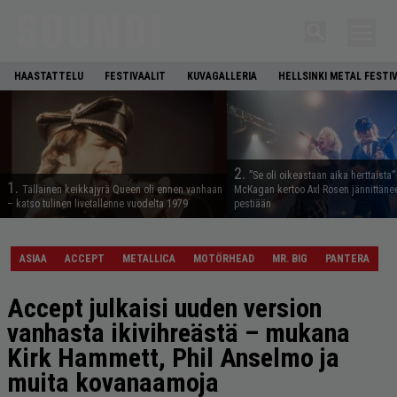
HAASTATTELU
FESTIVAALIT
KUVAGALLERIA
HELLSINKI METAL FESTI
2.
”Se oli oikeastaan aika herttaista”
1.
Tällainen keikkajyrä Queen oli ennen vanhaan
McKagan kertoo Axl Rosen jännittäne
– katso tulinen livetallenne vuodelta 1979
pestiään
ASIAA
ACCEPT
METALLICA
MOTÖRHEAD
MR. BIG
PANTERA
Accept julkaisi uuden version
vanhasta ikivihreästä – mukana
Kirk Hammett, Phil Anselmo ja
muita kovanaamoja