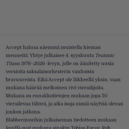
Accept haluaa näemmä muistella hieman
menneitä. Yhtye julkaisee 4. syyskuuta
Teutonic
Titans 1976–2026
-levyn, jolle on äänitetty uusia
versioita saksalaisorkesterin vanhoista
bravuureista. Eikä Accept ole liikkeellä yksin, vaan
mukana häärää melkoinen rivi vierailijoita.
Mukana on ennakkotietojen mukaan jopa 50
vierailevaa tähteä, ja aika isoja nimiä näyttää olevan
joukon jatkona.
Blabbermouthin
julkaiseman tiedotteen mukaan
levyllä ovat mukana ainakin Tobias Forge, Rob