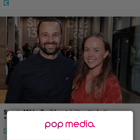
Sara ja Mikko Parikka etsivät uutta kotia –
”Seuraavaan kotiin tämmöinen”