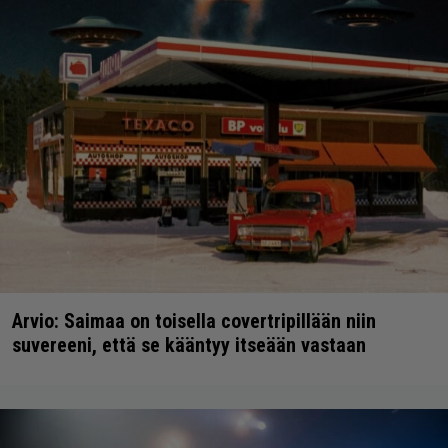
Arvio: Saimaa on toisella covertripillään niin
suvereeni, että se kääntyy itseään vastaan