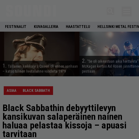
FESTIVAALIT
KUVAGALLERIA
HAASTATTELU
HELLSINKI METAL FESTI
2.
”Se oli oikeastaan aika herttaista”
1.
Tällainen keikkajyrä Queen oli ennen vanhaan
McKagan kertoo Axl Rosen jännittäne
– katso tulinen livetallenne vuodelta 1979
pestiään
ASIAA
BLACK SABBATH
Black Sabbathin debyyttilevyn
kansikuvan salaperäinen nainen
haluaa pelastaa kissoja – apuasi
tarvitaan