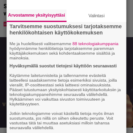
Syötkö perunoita näin? Tutkijat löysivät yhteyden
vakavaan kansansairauteen
Arvostamme yksityisyyttäsi
Valintasi
Tarvitsemme suostumuksesi tarjotaksemme
henkilökohtaisen käyttökokemuksen
Me ja huolellisesti valitsemamme
88 teknologiakumppania
hyödynnämme henkilötietoja tarjotaksemme paremman
käyttäjäkokemuksen sekä kohdentaaksemme sisältöä ja
mainoksia.
Hyväksymällä suostut tietojesi käyttöön seuraavasti
Käytämme laitetunnisteita ja tallennamme evästeitä
laitteellesi saadaksemme tietoja esimerkiksi sivuista, joilla
vierailit, IP-osoitteestasi sekä laitteesi ominaisuuksista.
Pääset tutustumaan yksityiskohtaisesti käyttötarkoituksiin ja
teknologiakumppaneihimme seuraavalla välilehdellä.
Hylkääminen voi vaikuttaa sivuston toimivuuteen ja
käytettävyyteen.
Jotkin teknologiamme voivat käsitellä tietoja myös ilman
suostumusta, jos niillä on siihen oikeutettu peruste. Voit
vastustaa tätä tai muuttaa asetuksiasi milloin tahansa
seuraavalla välilehdellä.