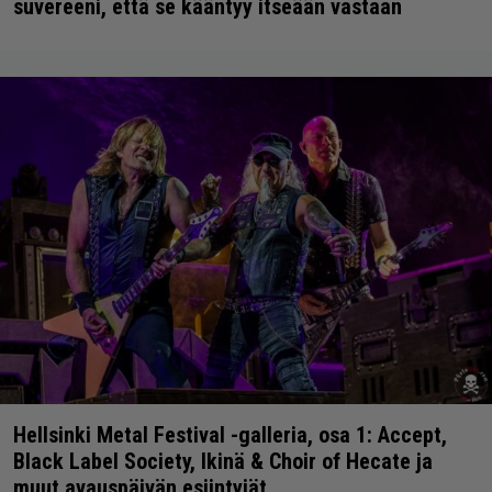
suvereeni, että se kääntyy itseään vastaan
Hellsinki Metal Festival -galleria, osa 1: Accept,
Black Label Society, Ikinä & Choir of Hecate ja
muut avauspäivän esiintyjät