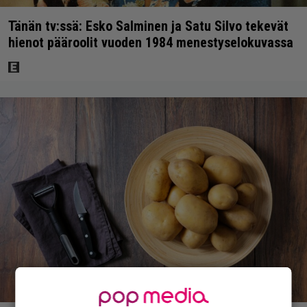
Tänän tv:ssä: Esko Salminen ja Satu Silvo tekevät
hienot pääroolit vuoden 1984 menestyselokuvassa