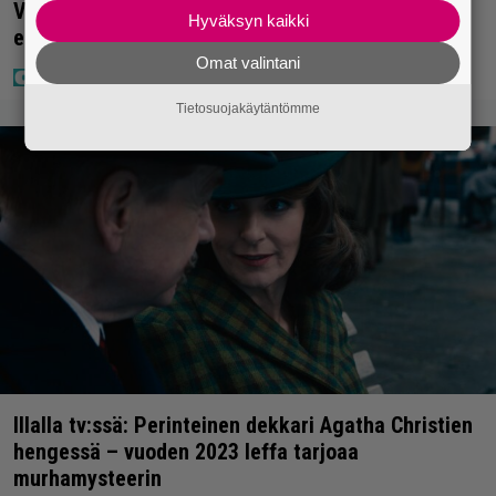
Vappu Pimiästä tuli miljoonikko – eikä yksi milli
Hyväksyn kaikki
edes riitä, näin se tapahtui
Omat valintani
Tietosuojakäytäntömme
Illalla tv:ssä: Perinteinen dekkari Agatha Christien
hengessä – vuoden 2023 leffa tarjoaa
murhamysteerin