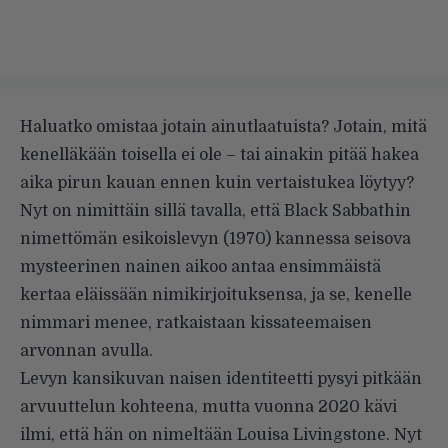
Haluatko omistaa jotain ainutlaatuista? Jotain, mitä
kenelläkään toisella ei ole – tai ainakin pitää hakea
aika pirun kauan ennen kuin vertaistukea löytyy?
Nyt on nimittäin sillä tavalla, että Black Sabbathin
nimettömän esikoislevyn (1970) kannessa seisova
mysteerinen nainen aikoo antaa ensimmäistä
kertaa eläissään nimikirjoituksensa, ja se, kenelle
nimmari menee, ratkaistaan kissateemaisen
arvonnan avulla.
Levyn kansikuvan naisen identiteetti pysyi pitkään
arvuuttelun kohteena, mutta vuonna 2020 kävi
ilmi, että hän on nimeltään Louisa Livingstone. Nyt