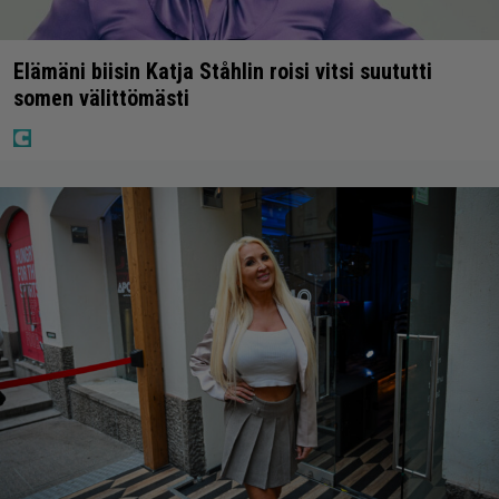
Elämäni biisin Katja Ståhlin roisi vitsi suututti
somen välittömästi