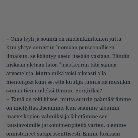
– Oma tyyli ja soundi on mielenkiintoinen juttu.
Kun yhtye onnistuu luomaan persoonallisen
ilmaisun, se kääntyy usein itseään vastaan. Bändin
niskaan aletaan latoa ”taas kerran tätä samaa” -
arvosteluja. Mutta mikä voisi oikeasti olla
hienompaa kuin se, että kuulija tunnistaa musiikin
saman tien uudeksi Dimmu Borgiriksi?
– Tämä on toki klisee, mutta suurin päämäärämme
on miellyttää itseämme. Kun saamme albumin
masterkopion valmiiksi ja lähetämme sen
taustavoimille jatkotoimenpiteitä varten, olemme
onnistuneet sataprosenttisesti. Emme koskaan