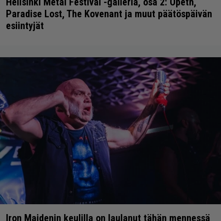
Hellsinki Metal Festival -galleria, osa 2: Opeth,
Paradise Lost, The Kovenant ja muut päätöspäivän
esiintyjät
Iron Maidenin keulilla on laulanut tähän mennessä