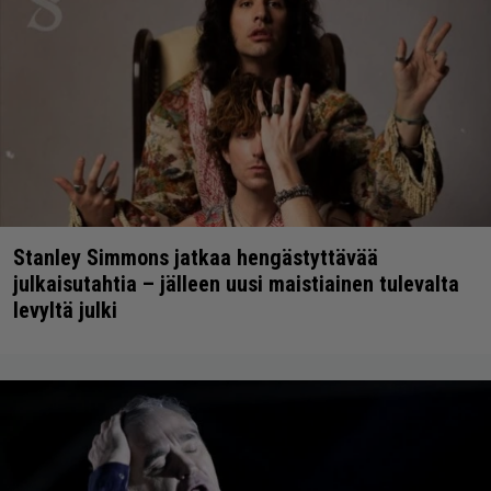
Stanley Simmons jatkaa hengästyttävää
julkaisutahtia – jälleen uusi maistiainen tulevalta
levyltä julki