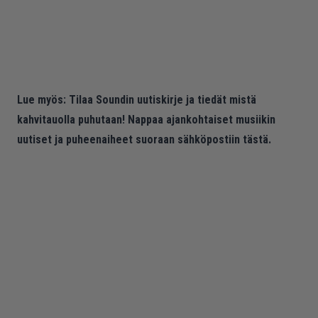
Lue myös:
Tilaa Soundin uutiskirje ja tiedät mistä
kahvitauolla puhutaan! Nappaa ajankohtaiset musiikin
uutiset ja puheenaiheet suoraan sähköpostiin tästä.