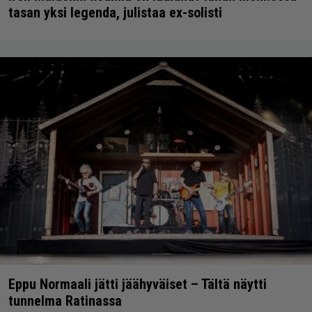
tasan yksi legenda, julistaa ex-solisti
Eppu Normaali jätti jäähyväiset – Tältä näytti
tunnelma Ratinassa