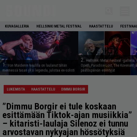
KUVAGALLERIA
HELLSINKI METAL FESTIVAL
HAASTATTELU
FESTIVAA
2.
Hellsinki Metal Festival -galleria, 
1.
Iron Maidenin keulilla on laulanut tähän
Opeth, Paradise Lost, The Kovenant j
mennessä tasan yksi legenda, julistaa ex-solisti
päätöspäivän esiintyjät
LUKEMISTA
HAASTATTELU
DIMMU BORGIR
”Dimmu Borgir ei tule koskaan
esittämään Tiktok-ajan musiikkia”
– kitaristi-laulaja Silenoz ei tunnu
arvostavan nykyajan hössötyksiä