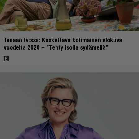
Tänään tv:ssä: Koskettava kotimainen elokuva
vuodelta 2020 – ”Tehty isolla sydämellä”