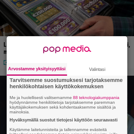
Lapset ostivat isälle lahjaksi arvan – päävoitto tuli,
mutta miten sitten kävikään
Arvostamme yksityisyyttäsi
Valintasi
Tarvitsemme suostumuksesi tarjotaksemme
henkilökohtaisen käyttökokemuksen
Me ja huolellisesti valitsemamme
88 teknologiakumppania
hyödynnämme henkilötietoja tarjotaksemme paremman
käyttäjäkokemuksen sekä kohdentaaksemme sisältöä ja
mainoksia.
Hyväksymällä suostut tietojesi käyttöön seuraavasti
Käytämme laitetunnisteita ja tallennamme evästeitä