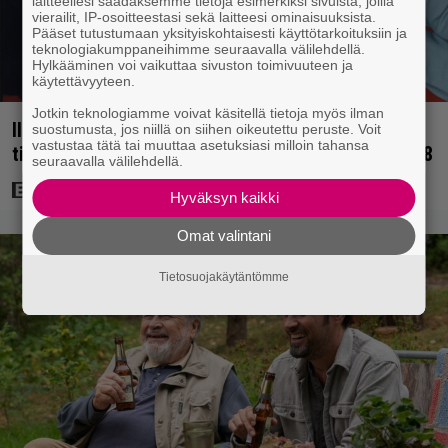
laitteellesi saadaksemme tietoja esimerkiksi sivuista, joilla
vierailit, IP-osoitteestasi sekä laitteesi ominaisuuksista.
Pääset tutustumaan yksityiskohtaisesti käyttötarkoituksiin ja
teknologiakumppaneihimme seuraavalla välilehdellä.
Hylkääminen voi vaikuttaa sivuston toimivuuteen ja
käytettävyyteen.
Jotkin teknologiamme voivat käsitellä tietoja myös ilman
Illalla tv:ssä: Uuno-elokuva jossa käytettiin
suostumusta, jos niillä on siihen oikeutettu peruste. Voit
vastustaa tätä tai muuttaa asetuksiasi milloin tahansa
tietokonegrafiikkaa? Sellainen tehtiin vuonna 1998
seuraavalla välilehdellä.
Hyväksyn kaikki
Omat valintani
Tietosuojakäytäntömme