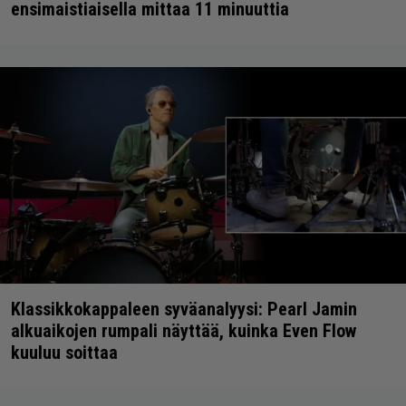
ensimaistiaisella mittaa 11 minuuttia
Klassikkokappaleen syväanalyysi: Pearl Jamin
alkuaikojen rumpali näyttää, kuinka Even Flow
kuuluu soittaa