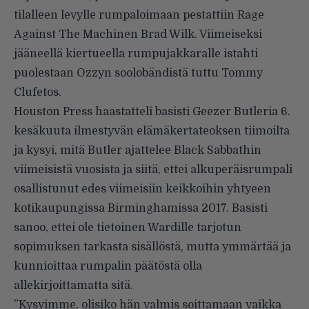
tilalleen levylle rumpaloimaan pestattiin Rage
Against The Machinen Brad Wilk. Viimeiseksi
jääneellä kiertueella rumpujakkaralle istahti
puolestaan Ozzyn soolobändistä tuttu Tommy
Clufetos.
Houston Press haastatteli
basisti Geezer Butleria 6.
kesäkuuta ilmestyvän
elämäkertateoksen
tiimoilta
ja kysyi, mitä Butler ajattelee Black Sabbathin
viimeisistä vuosista ja siitä, ettei alkuperäisrumpali
osallistunut edes viimeisiin keikkoihin yhtyeen
kotikaupungissa Birminghamissa 2017. Basisti
sanoo, ettei ole tietoinen Wardille tarjotun
sopimuksen tarkasta sisällöstä, mutta ymmärtää ja
kunnioittaa rumpalin päätöstä olla
allekirjoittamatta sitä.
”Kysyimme, olisiko hän valmis soittamaan vaikka