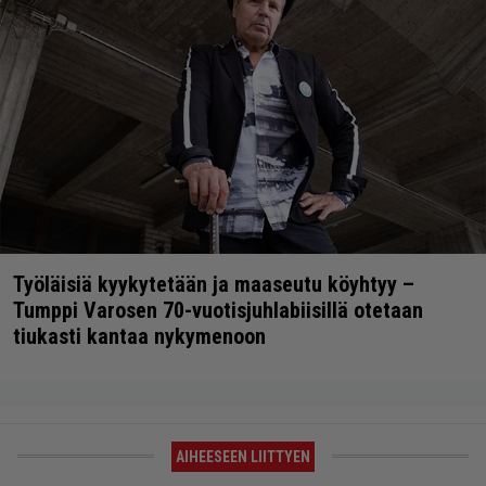
Työläisiä kyykytetään ja maaseutu köyhtyy –
Tumppi Varosen 70-vuotisjuhlabiisillä otetaan
tiukasti kantaa nykymenoon
AIHEESEEN LIITTYEN