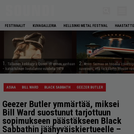
FESTIVAALIT
KUVAGALLERIA
HELLSINKI METAL FESTIVAL
HAASTATTE
1.
2.
Tällainen keikkajyrä Queen oli ennen vanhaan
Arvio: Saimaa on toisella covertrip
– katso tulinen livetallenne vuodelta 1979
suvereeni, että se kääntyy itseään va
ASIAA
BILL WARD
BLACK SABBATH
GEEZER BUTLER
Geezer Butler ymmärtää, miksei
Bill Ward suostunut tarjottuun
sopimukseen päästäkseen Black
Sabbathin jäähyväiskiertueelle –