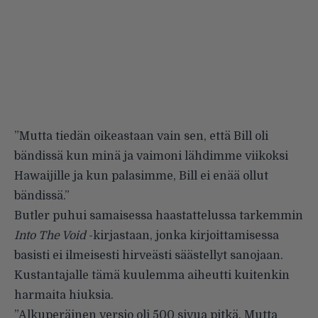
”Mutta tiedän oikeastaan vain sen, että Bill oli
bändissä kun minä ja vaimoni lähdimme viikoksi
Hawaijille ja kun palasimme, Bill ei enää ollut
bändissä.”
Butler puhui samaisessa haastattelussa tarkemmin
Into The Void
-kirjastaan, jonka kirjoittamisessa
basisti ei ilmeisesti hirveästi säästellyt sanojaan.
Kustantajalle tämä kuulemma aiheutti kuitenkin
harmaita hiuksia.
”Alkuperäinen versio oli 500 sivua pitkä. Mutta