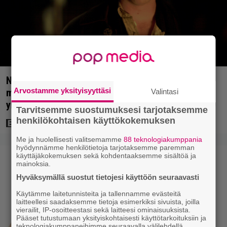
Nyt Netflixissä: Christopher Nolanin viiden tähden
Arvostamme yksityisyyttäsi
mysteerileffa – ”Huikean hienosti kirjoitettu
Valintasi
yllätyskäänteiden sarja”
Tarvitsemme suostumuksesi tarjotaksemme
henkilökohtaisen käyttökokemuksen
Me ja huolellisesti valitsemamme
88 teknologiakumppania
hyödynnämme henkilötietoja tarjotaksemme paremman
käyttäjäkokemuksen sekä kohdentaaksemme sisältöä ja
mainoksia.
Hyväksymällä suostut tietojesi käyttöön seuraavasti
Käytämme laitetunnisteita ja tallennamme evästeitä
laitteellesi saadaksemme tietoja esimerkiksi sivuista, joilla
vierailit, IP-osoitteestasi sekä laitteesi ominaisuuksista.
Pääset tutustumaan yksityiskohtaisesti käyttötarkoituksiin ja
teknologiakumppaneihimme seuraavalla välilehdellä.