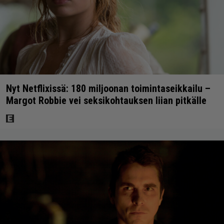
Nyt Netflixissä: 180 miljoonan toimintaseikkailu –
Margot Robbie vei seksikohtauksen liian pitkälle