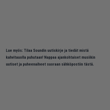
Lue myös:
Tilaa Soundin uutiskirje ja tiedät mistä
kahvitauolla puhutaan! Nappaa ajankohtaiset musiikin
uutiset ja puheenaiheet suoraan sähköpostiin tästä.