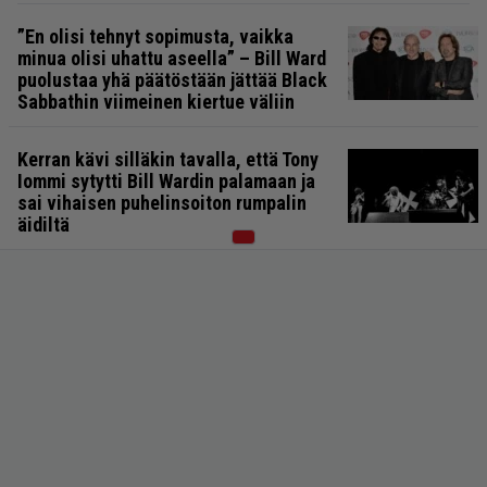
”En olisi tehnyt sopimusta, vaikka
minua olisi uhattu aseella” – Bill Ward
puolustaa yhä päätöstään jättää Black
Sabbathin viimeinen kiertue väliin
Kerran kävi silläkin tavalla, että Tony
Iommi sytytti Bill Wardin palamaan ja
sai vihaisen puhelinsoiton rumpalin
äidiltä