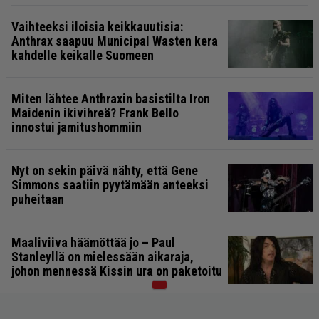
Vaihteeksi iloisia keikkauutisia:
Anthrax saapuu Municipal Wasten kera
kahdelle keikalle Suomeen
Miten lähtee Anthraxin basistilta Iron
Maidenin ikivihreä? Frank Bello
innostui jamitushommiin
Nyt on sekin päivä nähty, että Gene
Simmons saatiin pyytämään anteeksi
puheitaan
Maaliviiva häämöttää jo – Paul
Stanleyllä on mielessään aikaraja,
johon mennessä Kissin ura on paketoitu