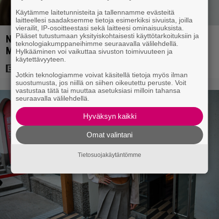
Käytämme laitetunnisteita ja tallennamme evästeitä
laitteellesi saadaksemme tietoja esimerkiksi sivuista, joilla
vierailit, IP-osoitteestasi sekä laitteesi ominaisuuksista.
Pääset tutustumaan yksityiskohtaisesti käyttötarkoituksiin ja
Nyt Netflixissä: 180 miljoonan toimintaseikkailu –
teknologiakumppaneihimme seuraavalla välilehdellä.
Margot Robbie vei seksikohtauksen liian pitkälle
Hylkääminen voi vaikuttaa sivuston toimivuuteen ja
käytettävyyteen.
Jotkin teknologiamme voivat käsitellä tietoja myös ilman
suostumusta, jos niillä on siihen oikeutettu peruste. Voit
vastustaa tätä tai muuttaa asetuksiasi milloin tahansa
seuraavalla välilehdellä.
Hyväksyn kaikki
Omat valintani
Tietosuojakäytäntömme