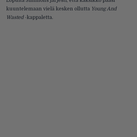
Lopulta Simmons järjesti, että kaksikko pääsi
kuuntelemaan vielä kesken ollutta
Young And
Wasted
-kappaletta.