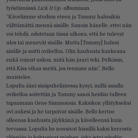
työstämässä
Lick It Up
-albumiaan.
”Kävelimme studion eteen ja Tommy halusikin
välttämättä mennä sisälle. Sanoin hänelle, ettei niin
voi tehdä, odotetaan tässä ulkona, että he tulevat
ulos tai menevät sisälle. Mutta [Tommy] halusi
sisälle ja soitti ovikelloa. Olin kauhusta kankeana
enkä voinut uskoa, mitä hän juuri teki. Pelkäsin,
että Kiss vihaa meitä, jos teemme niin”, Bello
muistelee.
Lopulta ääni sisäpuhelimessa kysyi, millä asialla
ovikelloa soitettiin ja Tommy sanoi heidän tulleen
tapaamaan Gene Simmonsia. Kaksikon yllätykseksi
ovi aukesi ja he tarpoivat sisälle. Bello kertoo
olleensa kauhusta jäykkänä ja kävelleensä kuin
tervassa. Lopulta he nousivat hissillä kaksi kerrosta
ylöspäin ja kohtasivat miehen, joka istui pöydän