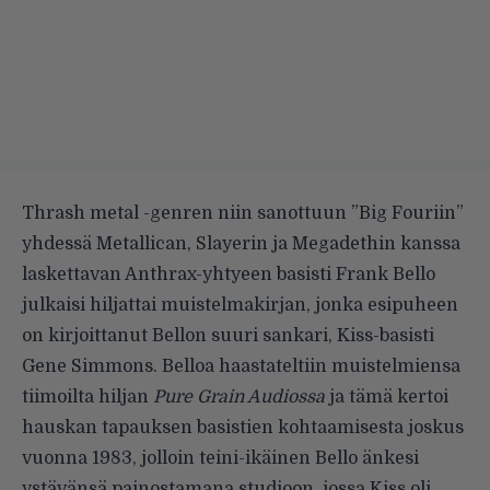
Thrash metal -genren niin sanottuun ”Big Fouriin”
yhdessä Metallican, Slayerin ja Megadethin kanssa
laskettavan Anthrax-yhtyeen basisti Frank Bello
julkaisi hiljattai muistelmakirjan, jonka esipuheen
on kirjoittanut Bellon suuri sankari, Kiss-basisti
Gene Simmons. Belloa haastateltiin muistelmiensa
tiimoilta hiljan
Pure Grain Audiossa
ja tämä
kertoi
hauskan tapauksen
basistien kohtaamisesta joskus
vuonna 1983, jolloin teini-ikäinen Bello änkesi
ystävänsä painostamana studioon, jossa Kiss oli