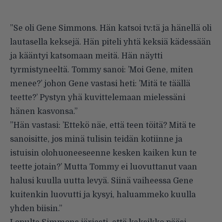
”Se oli Gene Simmons. Hän katsoi tv:tä ja hänellä oli
lautasella keksejä. Hän piteli yhtä keksiä kädessään
ja kääntyi katsomaan meitä. Hän näytti
tyrmistyneeltä. Tommy sanoi: ’Moi Gene, miten
menee?’ johon Gene vastasi heti: ’Mitä te täällä
teette?’ Pystyn yhä kuvittelemaan mielessäni
hänen kasvonsa.”
”Hän vastasi: ’Ettekö näe, että teen töitä? Mitä te
sanoisitte, jos minä tulisin teidän kotiinne ja
istuisin olohuoneeseenne kesken kaiken kun te
teette jotain?’ Mutta Tommy ei luovuttanut vaan
halusi kuulla uutta levyä. Siinä vaiheessa Gene
kuitenkin luovutti ja kysyi, haluammeko kuulla
yhden biisin.”