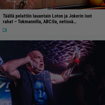
Täällä pelattiin lauantain Loton ja Jokerin isot
rahat – Tokmannilla, ABC:lla, netissä…