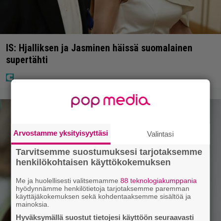
IS: Hjalliksen ja Jasminen häissä suomalainen
supertähti
Arvostamme yksityisyyttäsi
Valintasi
Tarvitsemme suostumuksesi tarjotaksemme
henkilökohtaisen käyttökokemuksen
Me ja huolellisesti valitsemamme
88 teknologiakumppania
hyödynnämme henkilötietoja tarjotaksemme paremman
käyttäjäkokemuksen sekä kohdentaaksemme sisältöä ja
mainoksia.
Hyväksymällä suostut tietojesi käyttöön seuraavasti