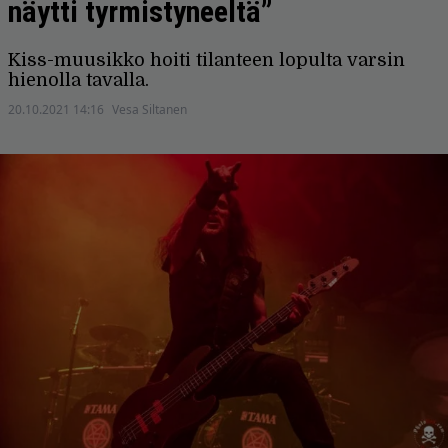
näytti tyrmistyneeltä”
Kiss-muusikko hoiti tilanteen lopulta varsin
hienolla tavalla.
20.10.2021 14:16
Vesa Siltanen