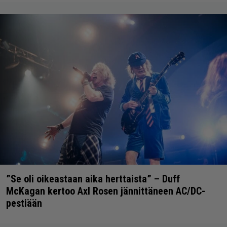
”Se oli oikeastaan aika herttaista” – Duff
McKagan kertoo Axl Rosen jännittäneen AC/DC-
pestiään