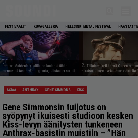
FESTIVAALIT
KUVAGALLERIA
HELLSINKI METAL FESTIVAL
HAASTATTE
1.
2.
Iron Maidenin keulilla on laulanut tähän
Tällainen keikkajyrä Queen oli e
mennessä tasan yksi legenda, julistaa ex-solisti
– katso tulinen livetallenne vuodelta
ASIAA
ANTHRAX
GENE SIMMONS
KISS
Gene Simmonsin tuijotus on
syöpynyt ikuisesti studioon kesken
Kiss-levyn äänitysten tunkeneen
Anthrax-basistin muistiin – ”Hän