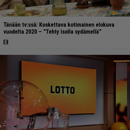
Tänään tv:ssä: Koskettava kotimainen elokuva
vuodelta 2020 – ”Tehty isolla sydämellä”