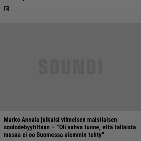
Marko Annala julkaisi viimeisen maistiaisen
soolodebyytiltään – ”Oli vahva tunne, että tällaista
musaa ei oo Suomessa aiemmin tehty”