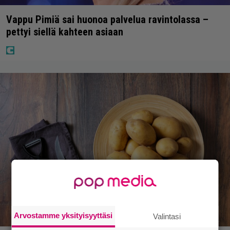
Vappu Pimiä sai huonoa palvelua ravintolassa –
pettyi siellä kahteen asiaan
Arvostamme yksityisyyttäsi
Valintasi