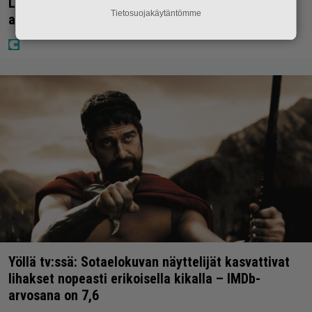
Laulaja Mirellan rantakuvat ovat täynnä lomaa,
Tietosuojakäytäntömme
aurinkoa ja iloa
Yöllä tv:ssä: Sotaelokuvan näyttelijät kasvattivat
lihakset nopeasti erikoisella kikalla – IMDb-
arvosana on 7,6