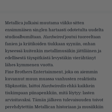
Metallica julkaisi muutama viikko sitten
ensimmäisen singlen hartaasti odotetulta uudelta
studioalbumiltaan.
Hardwired
joutui tuoreeltaan
fanien ja kriitikoiden tiukkaan syyniin, onhan
kyseessä kuitenkin metallimusiikin jättiläinen ja
edellisestä täyspitkästä levystäkin vierähtänyt
lähes kymmenen vuotta.
Fine Brothers Entertainment
, joka on aiemmin
kuvannut muun muassa
vanhusten reaktioita
Slipknotiin
, laittoi
Hardwiredin
ehkä kaikkein
tiukimpaan piinapenkkiin, mitä löytyy: lasten
arvioitavaksi. Tämän jälkeen tulevaisuuden toivot
perehdytettiin Metallican historiaan ja musiikkiin