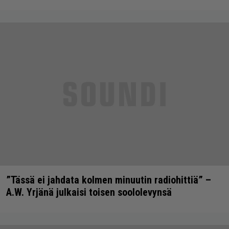
”Tässä ei jahdata kolmen minuutin radiohittiä” –
A.W. Yrjänä julkaisi toisen soololevynsä