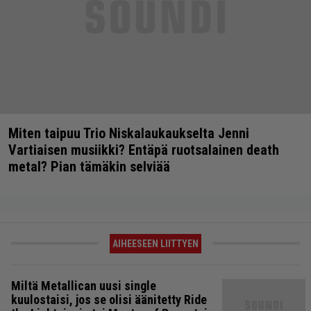
Miten taipuu Trio Niskalaukaukselta Jenni
Vartiaisen musiikki? Entäpä ruotsalainen death
metal? Pian tämäkin selviää
AIHEESEEN LIITTYEN
Miltä Metallican uusi single
kuulostaisi, jos se olisi äänitetty Ride