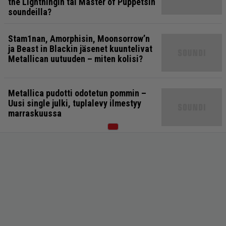
the Lightningin tai Master of Puppetsin
soundeilla?
Stam1nan, Amorphisin, Moonsorrow’n
ja Beast in Blackin jäsenet kuuntelivat
Metallican uutuuden – miten kolisi?
Metallica pudotti odotetun pommin –
Uusi single julki, tuplalevy ilmestyy
marraskuussa