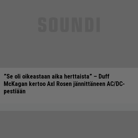
”Se oli oikeastaan aika herttaista” – Duff
McKagan kertoo Axl Rosen jännittäneen AC/DC-
pestiään