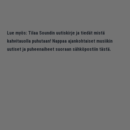
Lue myös:
Tilaa Soundin uutiskirje ja tiedät mistä
kahvitauolla puhutaan! Nappaa ajankohtaiset musiikin
uutiset ja puheenaiheet suoraan sähköpostiin tästä.