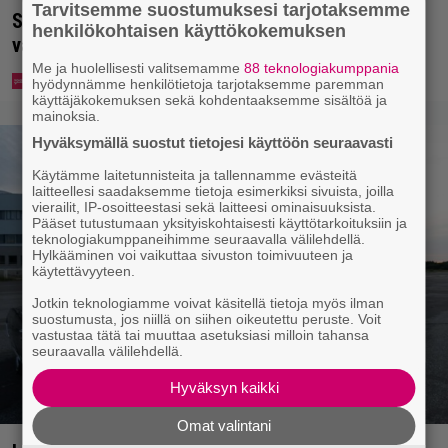
Tarvitsemme suostumuksesi tarjotaksemme
Syötkö perunoita näin? Tutkijat löysivät yhteyden
henkilökohtaisen käyttökokemuksen
vakavaan kansansairauteen
Me ja huolellisesti valitsemamme
88 teknologiakumppania
hyödynnämme henkilötietoja tarjotaksemme paremman
käyttäjäkokemuksen sekä kohdentaaksemme sisältöä ja
mainoksia.
Hyväksymällä suostut tietojesi käyttöön seuraavasti
Käytämme laitetunnisteita ja tallennamme evästeitä
laitteellesi saadaksemme tietoja esimerkiksi sivuista, joilla
vierailit, IP-osoitteestasi sekä laitteesi ominaisuuksista.
Pääset tutustumaan yksityiskohtaisesti käyttötarkoituksiin ja
teknologiakumppaneihimme seuraavalla välilehdellä.
Hylkääminen voi vaikuttaa sivuston toimivuuteen ja
käytettävyyteen.
Jotkin teknologiamme voivat käsitellä tietoja myös ilman
suostumusta, jos niillä on siihen oikeutettu peruste. Voit
vastustaa tätä tai muuttaa asetuksiasi milloin tahansa
seuraavalla välilehdellä.
Hyväksyn kaikki
Omat valintani