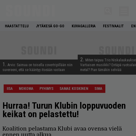
HAASTATTELU
JYTÄKESÄ GO-GO
KUVAGALLERIA
FESTIVAALIT
EN
2.
Miten taipuu Trio Niskalaukaukse
1.
Arvio: Saimaa on toisella covertripillään niin
Vartiaisen musiikki? Entäpä ruotsala
suvereeni, että se kääntyy itseään vastaan
metal? Pian tämäkin selviää
IISA
MOKOMA
PYHIMYS
SAMAE KOSKINEN
SIMA
Hurraa! Turun Klubin loppuvuoden
keikat on pelastettu!
Koalition pelastama Klubi avaa ovensa vielä
ennen uutta alkua