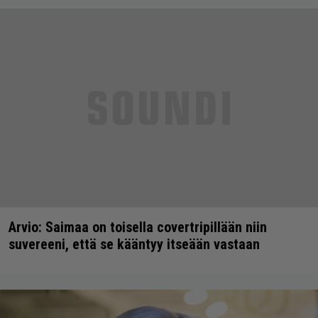
Arvio: Saimaa on toisella covertripillään niin
suvereeni, että se kääntyy itseään vastaan