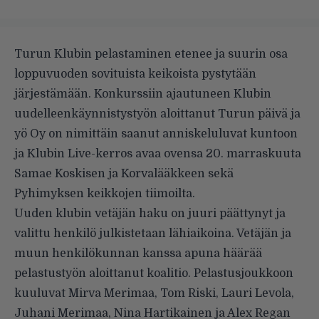
Turun Klubin pelastaminen etenee ja suurin osa
loppuvuoden sovituista keikoista pystytään
järjestämään. Konkurssiin ajautuneen Klubin
uudelleenkäynnistystyön aloittanut Turun päivä ja
yö Oy on nimittäin saanut anniskeluluvat kuntoon
ja Klubin Live-kerros avaa ovensa 20. marraskuuta
Samae Koskisen ja Korvalääkkeen sekä
Pyhimyksen keikkojen tiimoilta.
Uuden klubin vetäjän haku on juuri päättynyt ja
valittu henkilö julkistetaan lähiaikoina. Vetäjän ja
muun henkilökunnan kanssa apuna häärää
pelastustyön aloittanut koalitio. Pelastusjoukkoon
kuuluvat Mirva Merimaa, Tom Riski, Lauri Levola,
Juhani Merimaa, Nina Hartikainen ja Alex Regan