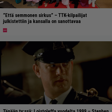
”Että semmonen sirkus” – TTK-kilpailijat
julkistettiin ja kansalla on sanottavaa
Tänään tv:ssä: Loistoleffa vuodelta 1999 – Stephen