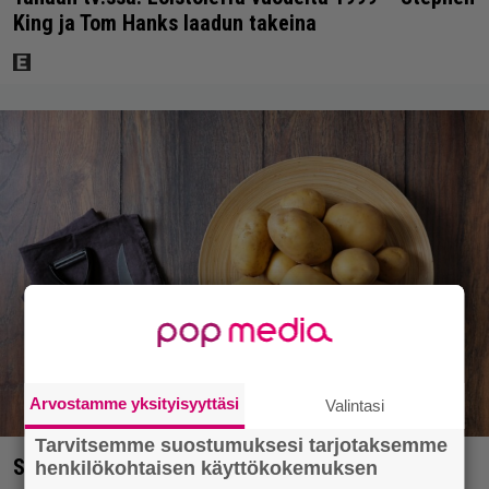
King ja Tom Hanks laadun takeina
Arvostamme yksityisyyttäsi
Valintasi
Tarvitsemme suostumuksesi tarjotaksemme
Syötkö perunoita näin? Tutkijat löysivät yhteyden
henkilökohtaisen käyttökokemuksen