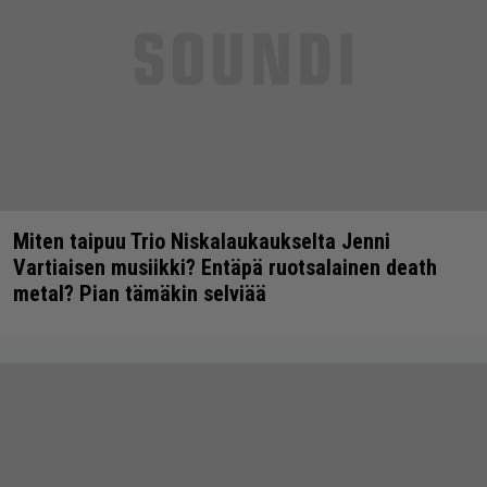
Miten taipuu Trio Niskalaukaukselta Jenni
Vartiaisen musiikki? Entäpä ruotsalainen death
metal? Pian tämäkin selviää