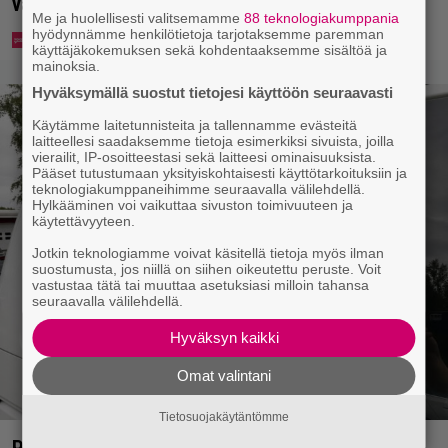
vakavaan kansansairauteen
Me ja huolellisesti valitsemamme
88 teknologiakumppania
hyödynnämme henkilötietoja tarjotaksemme paremman
käyttäjäkokemuksen sekä kohdentaaksemme sisältöä ja
mainoksia.
Hyväksymällä suostut tietojesi käyttöön seuraavasti
Käytämme laitetunnisteita ja tallennamme evästeitä
laitteellesi saadaksemme tietoja esimerkiksi sivuista, joilla
vierailit, IP-osoitteestasi sekä laitteesi ominaisuuksista.
Pääset tutustumaan yksityiskohtaisesti käyttötarkoituksiin ja
teknologiakumppaneihimme seuraavalla välilehdellä.
Hylkääminen voi vaikuttaa sivuston toimivuuteen ja
käytettävyyteen.
Jotkin teknologiamme voivat käsitellä tietoja myös ilman
suostumusta, jos niillä on siihen oikeutettu peruste. Voit
vastustaa tätä tai muuttaa asetuksiasi milloin tahansa
seuraavalla välilehdellä.
Hyväksyn kaikki
Omat valintani
Tietosuojakäytäntömme
Poliisilla tehovalvonta – tästä kysymys ja näin