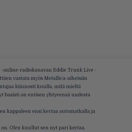
M -online-radiokanavan Eddie Trunk Live -
ättäen
vastata
myös Metallica-aiheisiin
ntajaa kiinnosti kuulla, mitä mieltä
t basisti on entisen yhtyeensä uudesta
en kappaleen ensi kertaa automatkalla ja
si on. Olen kuullut sen nyt pari kertaa.