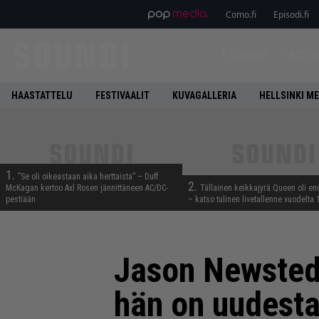
Como.fi
Episodi.fi
ETUSIVU
UUTIS
HAASTATTELU
FESTIVAALIT
KUVAGALLERIA
HELLSINKI ME
1.
”Se oli oikeastaan aika herttaista” – Duff
2.
McKagan kertoo Axl Rosen jännittäneen AC/DC-
Tällainen keikkajyrä Queen oli e
pestiään
– katso tulinen livetallenne vuodelta
Jason Newsted k
hän on uudesta