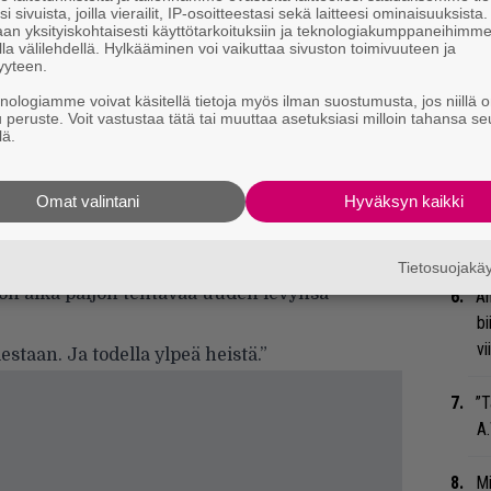
Ma
i sivuista, joilla vierailit, IP-osoitteestasi sekä laitteesi ominaisuuksista
so
an yksityiskohtaisesti käyttötarkoituksiin ja teknologiakumppaneihimm
la välilehdellä. Hylkääminen voi vaikuttaa sivuston toimivuuteen ja
tä
yyteen.
lleen lämpimät välit vanhoihin
knologiamme voivat käsitellä tietoja myös ilman suostumusta, jos niillä o
aan mahdotonta, josko hän voisi tehdä viekä
Ar
u peruste. Voit vastustaa tätä tai muuttaa asetuksiasi milloin tahansa se
su
lä.
a muutaman viikon välein. Kun heiltä on nyt
Gu
la on suunnitteilla kaikenlaista. Niinpä
Omat valintani
Hyväksyn kaikki
su
iime aikoina olemme ehtineet ihan
ko
a, ja toivottavasti ehtisimme tapaamaankin
Tietosuojak
on aika paljon tehtävää uuden levynsä
An
bi
vi
staan. Ja todella ylpeä heistä.”
”T
A.
Mi