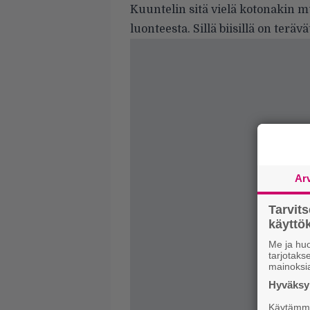
Kuuntelin sitä vielä kotonakin 
luonteesta. Sillä biisillä on terä
Ar
Tarvit
käytt
Me ja huo
tarjotak
mainoksi
Hyväksym
Käytämme 