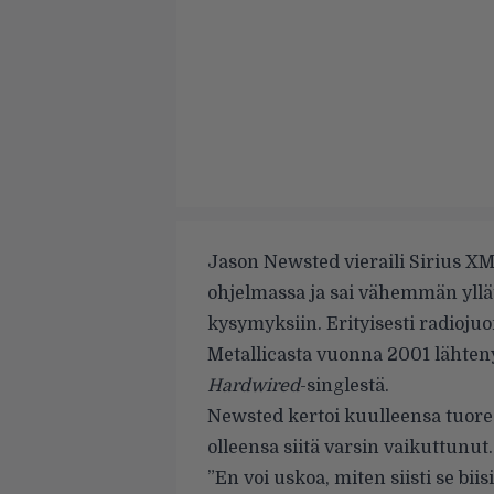
Jason Newsted vieraili Sirius X
ohjelmassa ja sai vähemmän yll
kysymyksiin. Erityisesti radiojuo
Metallicasta vuonna 2001 lähteny
Hardwired
-singlestä.
Newsted kertoi kuulleensa tuore
olleensa siitä varsin vaikuttunut.
”En voi uskoa, miten siisti se bii