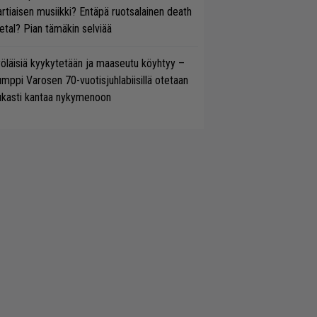
rtiaisen musiikki? Entäpä ruotsalainen death
tal? Pian tämäkin selviää
öläisiä kyykytetään ja maaseutu köyhtyy –
mppi Varosen 70-vuotisjuhlabiisillä otetaan
ukasti kantaa nykymenoon