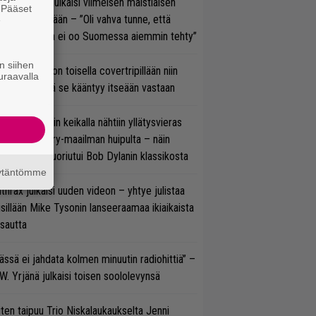
rko Annala julkaisi viimeisen maistiaisen
. Pääset
olodebyytiltään – ”Oli vahva tunne, että
e
llaista musaa ei oo Suomessa aiemmin tehty”
n siihen
vio: Saimaa on toisella covertripillään niin
uraavalla
vereeni, että se kääntyy itseään vastaan
ns N’ Rosesin keikalla nähtiin yllätysvieras
oraan country-maailman huipulta – näin
koonpano suoriutui Bob Dylanin klassikosta
äytäntömme
thrax julkaisi uuden videon – yhtye julistaa
isillään Mike Tysonin lanseeraamaa ikiaikaista
isautta
ässä ei jahdata kolmen minuutin radiohittiä” –
W. Yrjänä julkaisi toisen soololevynsä
ten taipuu Trio Niskalaukaukselta Jenni