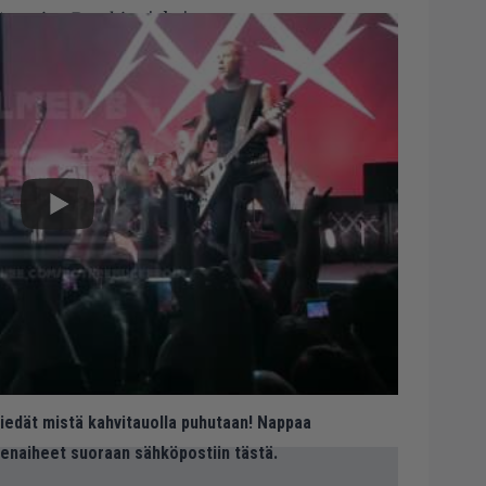
reeping Deathin
ajaksi:
 tiedät mistä kahvitauolla puhutaan! Nappaa
eenaiheet suoraan sähköpostiin tästä.