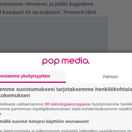
muutamaan otteeseen, ja pidän kappaleen
vät hampaat! Se on mahtava”, Newsted ylisti.
vostamme yksityisyyttäsi
Valintasi
”S
semme suostumuksesi tarjotaksemme henkilökohtai
M
ökokemuksen
A
lellisesti valitsemamme
88 teknologiakumppania
hyödynnämme henkilö
semme paremman käyttäjäkokemuksen sekä kohdentaaksemme sisältöä
Tä
a.
ka
ällä suostut tietojesi käyttöön seuraavasti
laitetunnisteita ja tallennamme evästeitä laitteellesi saadaksemme tie