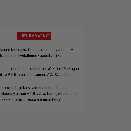
LUETUIMMAT NYT
llainen keikkajyrä Queen oli ennen vanhaan –
tso tulinen livetallenne vuodelta 1979
e oli oikeastaan aika herttaista” – Duff McKagan
rtoo Axl Rosen jännittäneen AC/DC-pestiään
rko Annala julkaisi viimeisen maistiaisen
olodebyytiltään – ”Oli vahva tunne, että tällaista
saa ei oo Suomessa aiemmin tehty”