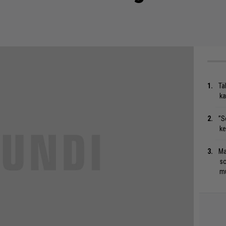
Tä
ka
”S
ke
Ma
so
mu