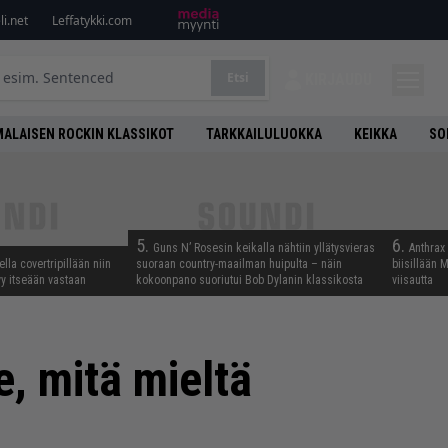
i.net
Leffatykki.com
Etsi
KIRJAUDU
ALAISEN ROCKIN KLASSIKOT
TARKKAILULUOKKA
KEIKKA
SO
5.
6.
Guns N’ Rosesin keikalla nähtiin yllätysvieras
Anthrax 
lla covertripillään niin
suoraan country-maailman huipulta – näin
biisillään 
yy itseään vastaan
kokoonpano suoriutui Bob Dylanin klassikosta
viisautta
e, mitä mieltä