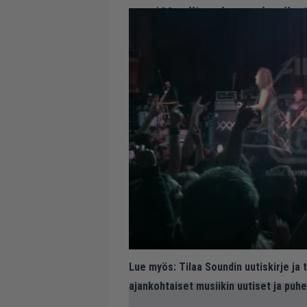
nousi Metallican kanssa lavalle
C
Lue myös:
Tilaa Soundin uutiskirje ja
ajankohtaiset musiikin uutiset ja puh