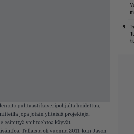
Va
me
Ty
Tu
ti
denpito puhtaasti kaveripohjalta hoidettua,
tteilla jopa jotain yhteisiä projekteja,
e esitettyä vaihtoehtoa käyvät.
isäinfoa. Tällaista oli vuonna 2011, kun Jason