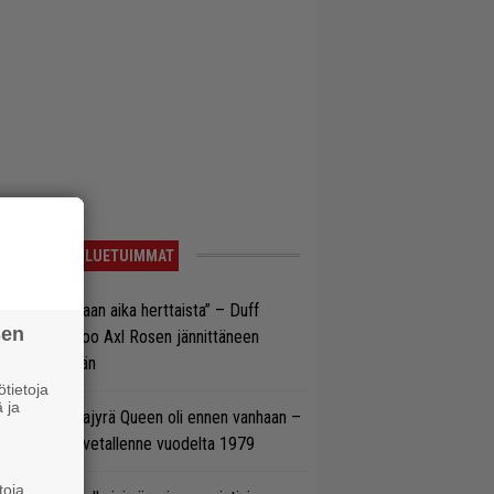
LUETUIMMAT
e oli oikeastaan aika herttaista” – Duff
sen
cKagan kertoo Axl Rosen jännittäneen
C/DC-pestiään
tietoja
 ja
llainen keikkajyrä Queen oli ennen vanhaan –
tso tulinen livetallenne vuodelta 1979
toja