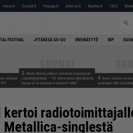
Voice.fi
Soundi.fi
Pelaaja.fi
Inferno.fi
Rumba.fi
Tilt.fi
Metel
ET
LEVYARVIOT
JUTUT
LEHTI
TAL FESTIVAL
JYTÄKESÄ GO-GO
ENSINÄYTTÖ
RIP
SUOM
3.
Marko Annala julkaisi viimeisen maistiaisen
4.
nnen vanhaan
soolodebyytiltään – ”Oli vahva tunne, että tällaista
Arvio: Saimaa on toise
 1979
musaa ei oo Suomessa aiemmin tehty”
suvereeni, että se käänt
ertoi radiotoimittajall
 Metallica-singlestä