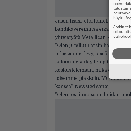
esimerkiks
tutustuma
seuraaval
käytettäv
Jason lisäsi, että hänellä on ede
Jotkin te
bändikavereihinsa eikä ole laink
oikeutett
välilehdel
yhteistyötä Metallican kanssa.
”Olen jutellut Larsin kanssa ain
tulossa uusi levy, tässä pinnan al
jatkamme yhteyden pitämistä. V
keskustelemaan, mikä on mukava
toisemme piakkoin. Mutta heillä 
kanssa”, Newsted sanoi,
”Olen tosi innoissani heidän puole