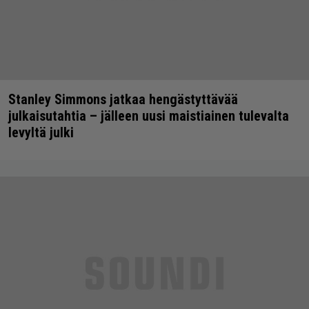
Stanley Simmons jatkaa hengästyttävää
julkaisutahtia – jälleen uusi maistiainen tulevalta
levyltä julki