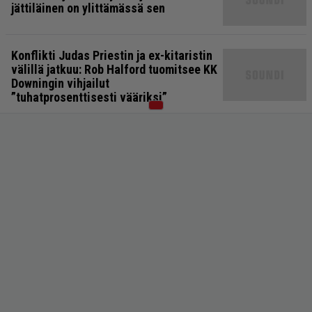
jättiläinen on ylittämässä sen
Konflikti Judas Priestin ja ex-kitaristin
välillä jatkuu: Rob Halford tuomitsee KK
Downingin vihjailut
”tuhatprosenttisesti vääriksi”