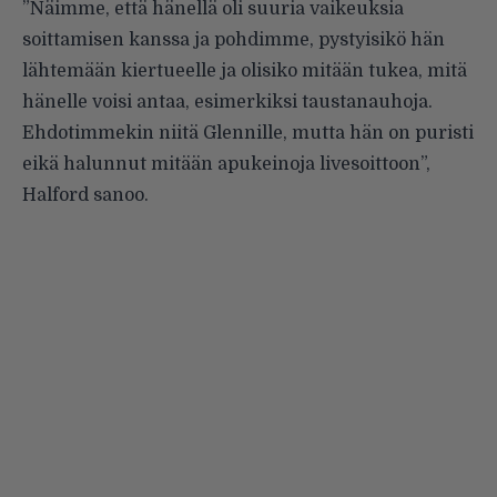
”Näimme, että hänellä oli suuria vaikeuksia
soittamisen kanssa ja pohdimme, pystyisikö hän
lähtemään kiertueelle ja olisiko mitään tukea, mitä
hänelle voisi antaa, esimerkiksi taustanauhoja.
Ehdotimmekin niitä Glennille, mutta hän on puristi
eikä halunnut mitään apukeinoja livesoittoon”,
Halford sanoo.