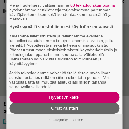
tietokonegrafiikkaa? Sellainen tehtiin vuonna 1998
Me ja huolellisesti valitsemamme
88 teknologiakumppania
hyödynnämme henkilötietoja tarjotaksemme paremman
käyttäjäkokemuksen sekä kohdentaaksemme sisältöä ja
mainoksia.
Hyväksymällä suostut tietojesi käyttöön seuraavasti
Käytämme laitetunnisteita ja tallennamme evästeitä
laitteellesi saadaksemme tietoja esimerkiksi sivuista, joilla
vierailit, IP-osoitteestasi sekä laitteesi ominaisuuksista.
Pääset tutustumaan yksityiskohtaisesti käyttötarkoituksiin ja
teknologiakumppaneihimme seuraavalla välilehdellä.
Hylkääminen voi vaikuttaa sivuston toimivuuteen ja
käytettävyyteen.
Jotkin teknologiamme voivat käsitellä tietoja myös ilman
suostumusta, jos niillä on siihen oikeutettu peruste. Voit
vastustaa tätä tai muuttaa asetuksiasi milloin tahansa
seuraavalla välilehdellä.
Hyväksyn kaikki
Elämäni biisin Katja Ståhlin roisi vitsi suututti
Omat valintani
somen välittömästi
Tietosuojakäytäntömme