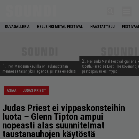
KUVAGALLERIA
HELLSINKI METAL FESTIVAL
HAASTATTELU
FESTIVAA
2.
Hellsinki Metal Festival -galleria, 
1.
Iron Maidenin keulilla on laulanut tähän
Opeth, Paradise Lost, The Kovenant j
mennessä tasan yksi legenda, julistaa ex-solisti
päätöspäivän esiintyjät
ASIAA
JUDAS PRIEST
Judas Priest ei vippaskonsteihin
luota – Glenn Tipton ampui
nopeasti alas suunnitelmat
taustanauhojen käytöstä