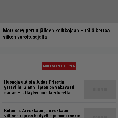
Morrissey peruu jälleen keikkojaan – tällä kertaa
viikon varoitusajalla
AIHEESEEN LIITTYEN
Huonoja uutisia Judas Priestin
ystäville: Glenn Tipton on vakavasti
sairas – jättäytyy pois kiertueelta
Kolumni: Arvokkaan ja irvokkaan
välinen raja on häilyvä – ja moni rockin