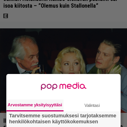
isoa kiitosta – ”Olemus kuin Stallonella”
Arvostamme yksityisyyttäsi
Valintasi
Tarvitsemme suostumuksesi tarjotaksemme
Illalla tv:ssä: Uuno-elokuva jossa käytettiin
henkilökohtaisen käyttökokemuksen