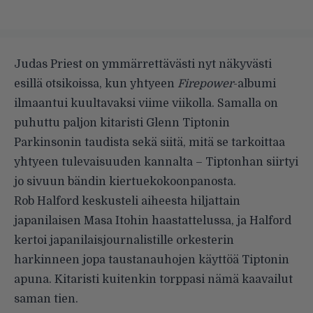
Judas Priest on ymmärrettävästi nyt näkyvästi
esillä otsikoissa, kun yhtyeen
Firepower
-albumi
ilmaantui kuultavaksi viime viikolla. Samalla on
puhuttu paljon kitaristi Glenn Tiptonin
Parkinsonin taudista sekä siitä, mitä se tarkoittaa
yhtyeen tulevaisuuden kannalta – Tiptonhan siirtyi
jo sivuun bändin kiertuekokoonpanosta.
Rob Halford keskusteli aiheesta hiljattain
japanilaisen
Masa Itohin haastattelussa
, ja Halford
kertoi japanilaisjournalistille orkesterin
harkinneen jopa taustanauhojen käyttöä Tiptonin
apuna. Kitaristi kuitenkin torppasi nämä kaavailut
saman tien.