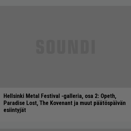
Hellsinki Metal Festival -galleria, osa 2: Opeth,
Paradise Lost, The Kovenant ja muut päätöspäivän
esiintyjät