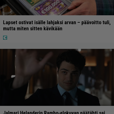
Lapset ostivat isälle lahjaksi arvan – päävoitto tuli,
mutta miten sitten kävikään
Jalmari Helanderin Rambo-elokuvan päätähti sai