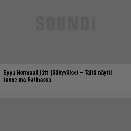
Eppu Normaali jätti jäähyväiset – Tältä näytti
tunnelma Ratinassa