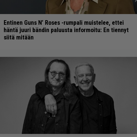
Entinen Guns N’ Roses -rumpali muistelee, ettei
häntä juuri bändin paluusta informoitu: En tiennyt
siitä mitään