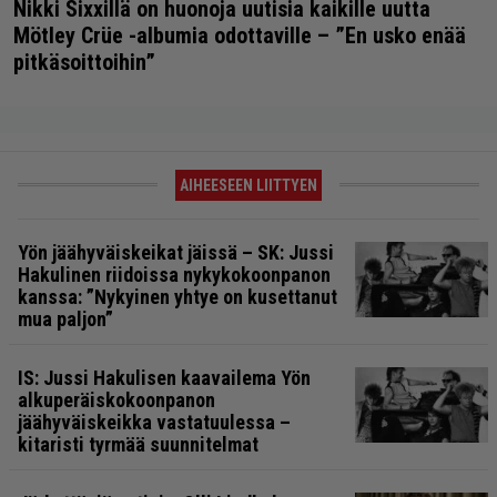
Nikki Sixxillä on huonoja uutisia kaikille uutta
Mötley Crüe -albumia odottaville – ”En usko enää
pitkäsoittoihin”
AIHEESEEN LIITTYEN
Yön jäähyväiskeikat jäissä – SK: Jussi
Hakulinen riidoissa nykykokoonpanon
kanssa: ”Nykyinen yhtye on kusettanut
mua paljon”
IS: Jussi Hakulisen kaavailema Yön
alkuperäiskokoonpanon
jäähyväiskeikka vastatuulessa –
kitaristi tyrmää suunnitelmat