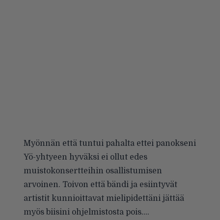
Myönnän että tuntui pahalta ettei panokseni
Yö-yhtyeen hyväksi ei ollut edes
muistokonsertteihin osallistumisen
arvoinen. Toivon että bändi ja esiintyvät
artistit kunnioittavat mielipidettäni jättää
myös biisini ohjelmistosta pois….