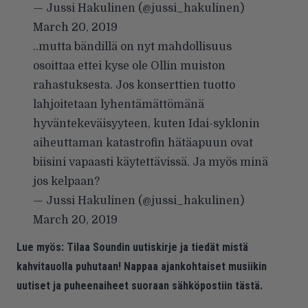
— Jussi Hakulinen (@jussi_hakulinen)
March 20, 2019
..mutta bändillä on nyt mahdollisuus
osoittaa ettei kyse ole Ollin muiston
rahastuksesta. Jos konserttien tuotto
lahjoitetaan lyhentämättömänä
hyväntekeväisyyteen, kuten Idai-syklonin
aiheuttaman katastrofin hätäapuun ovat
biisini vapaasti käytettävissä. Ja myös minä
jos kelpaan?
— Jussi Hakulinen (@jussi_hakulinen)
March 20, 2019
Lue myös:
Tilaa Soundin uutiskirje ja tiedät mistä
kahvitauolla puhutaan! Nappaa ajankohtaiset musiikin
uutiset ja puheenaiheet suoraan sähköpostiin tästä.