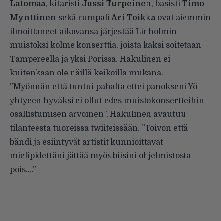
Latomaa
, kitaristi
Jussi Turpeinen
, basisti
Timo
Mynttinen
sekä rumpali
Ari Toikka
ovat aiemmin
ilmoittaneet aikovansa järjestää Linholmin
muistoksi kolme konserttia, joista kaksi soitetaan
Tampereella ja yksi Porissa. Hakulinen ei
kuitenkaan ole näillä keikoilla mukana.
”Myönnän että tuntui pahalta ettei panokseni Yö-
yhtyeen hyväksi ei ollut edes muistokonsertteihin
osallistumisen arvoinen”, Hakulinen avautuu
tilanteesta tuoreissa twiiteissään. ”Toivon että
bändi ja esiintyvät artistit kunnioittavat
mielipidettäni jättää myös biisini ohjelmistosta
pois….”