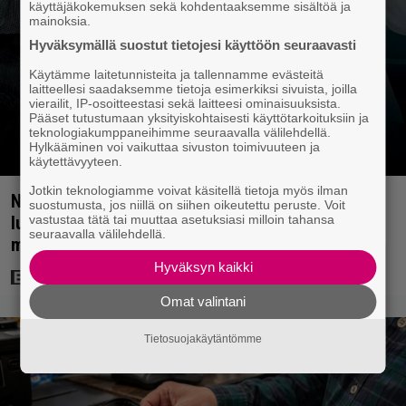
käyttäjäkokemuksen sekä kohdentaaksemme sisältöä ja
mainoksia.
Hyväksymällä suostut tietojesi käyttöön seuraavasti
Käytämme laitetunnisteita ja tallennamme evästeitä
laitteellesi saadaksemme tietoja esimerkiksi sivuista, joilla
vierailit, IP-osoitteestasi sekä laitteesi ominaisuuksista.
Pääset tutustumaan yksityiskohtaisesti käyttötarkoituksiin ja
teknologiakumppaneihimme seuraavalla välilehdellä.
Hylkääminen voi vaikuttaa sivuston toimivuuteen ja
käytettävyyteen.
Jotkin teknologiamme voivat käsitellä tietoja myös ilman
Nyt Netflixissä: Steve Carell ja Anne Hathaway 60-
suostumusta, jos niillä on siihen oikeutettu peruste. Voit
vastustaa tätä tai muuttaa asetuksiasi milloin tahansa
luvun klassikosta tehdyssä leffassa – mukana 5
seuraavalla välilehdellä.
minuutin laskuvarjohyppy
Hyväksyn kaikki
Omat valintani
Tietosuojakäytäntömme