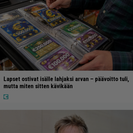
Lapset ostivat isälle lahjaksi arvan – päävoitto tuli,
mutta miten sitten kävikään