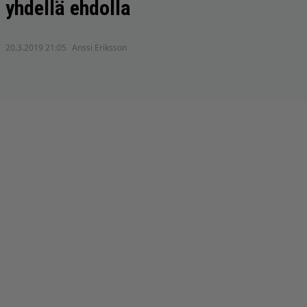
yhdellä ehdolla
20.3.2019 21:05
Anssi Eriksson