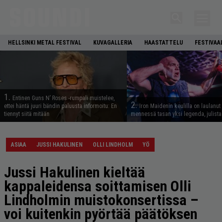
HELLSINKI METAL FESTIVAL
KUVAGALLERIA
HAASTATTELU
FESTIVAA
1.
Entinen Guns N’ Roses -rumpali muistelee,
2.
ettei häntä juuri bändin paluusta informoitu: En
Iron Maidenin keulilla on laulanut
tiennyt siitä mitään
mennessä tasan yksi legenda, julistaa
ASIAA
JUSSI HAKULINEN
OLLI LINDHOLM
YÖ
Jussi Hakulinen kieltää
kappaleidensa soittamisen Olli
Lindholmin muistokonsertissa –
voi kuitenkin pyörtää päätöksen