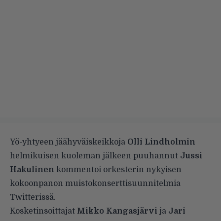
Yö-yhtyeen jäähyväiskeikkoja
Olli Lindholmin
helmikuisen kuoleman jälkeen puuhannut
Jussi
Hakulinen
kommentoi orkesterin nykyisen
kokoonpanon muistokonserttisuunnitelmia
Twitterissä.
Kosketinsoittajat
Mikko Kangasjärvi
ja
Jari