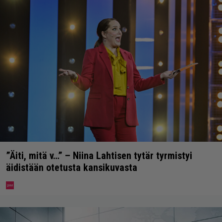
”Äiti, mitä v…” – Niina Lahtisen tytär tyrmistyi
äidistään otetusta kansikuvasta