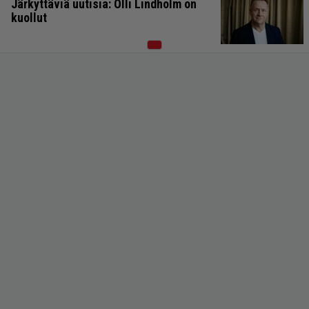
Järkyttäviä uutisia: Olli Lindholm on
kuollut