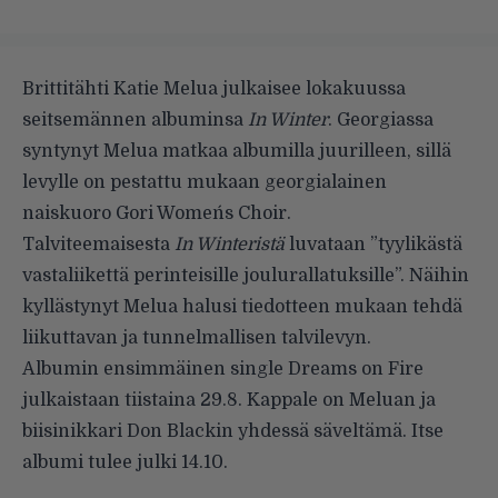
Brittitähti Katie Melua julkaisee lokakuussa
seitsemännen albuminsa
In Winter
. Georgiassa
syntynyt Melua matkaa albumilla juurilleen, sillä
levylle on pestattu mukaan georgialainen
naiskuoro Gori Women´s Choir.
Talviteemaisesta
In Winteristä
luvataan ”tyylikästä
vastaliikettä perinteisille joulurallatuksille”. Näihin
kyllästynyt Melua halusi tiedotteen mukaan tehdä
liikuttavan ja tunnelmallisen talvilevyn.
Albumin ensimmäinen single Dreams on Fire
julkaistaan tiistaina 29.8. Kappale on Meluan ja
biisinikkari Don Blackin yhdessä säveltämä. Itse
albumi tulee julki 14.10.