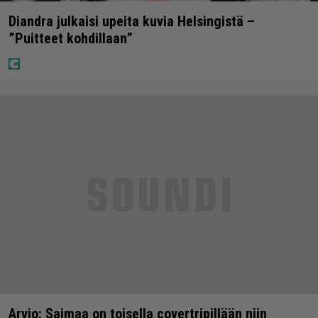
Diandra julkaisi upeita kuvia Helsingistä –
”Puitteet kohdillaan”
Arvio: Saimaa on toisella covertripillään niin