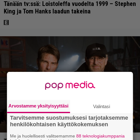
Tänään tv:ssä: Loistoleffa vuodelta 1999 – Stephen
King ja Tom Hanks laadun takeina
Arvostamme yksityisyyttäsi
Valintasi
Tarvitsemme suostumuksesi tarjotaksemme
henkilökohtaisen käyttökokemuksen
Me ja huolellisesti valitsemamme
88 teknologiakumppania