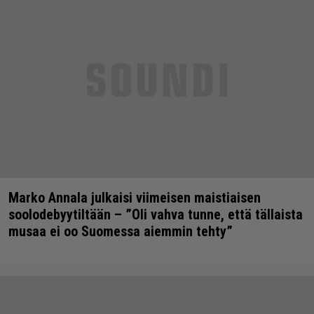
Marko Annala julkaisi viimeisen maistiaisen
soolodebyytiltään – ”Oli vahva tunne, että tällaista
musaa ei oo Suomessa aiemmin tehty”