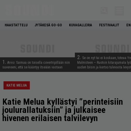
HAASTATTELU
JYTÄKESÄ GO-GO
KUVAGALLERIA
FESTIVAALIT
EN
2.
Se on nyt tai ei koskaan, toteaa Y
1.
Arvio: Saimaa on toisella covertripillään niin
Malmsteen – Ruotsin kitarajumala ly
suvereeni, että se kääntyy itseään vastaan
uuden biisin ja kertoo tulevasta levys
KATIE MELUA
Katie Melua kyllästyi ”perinteisiin
joulurallatuksiin” ja julkaisee
hivenen erilaisen talvilevyn