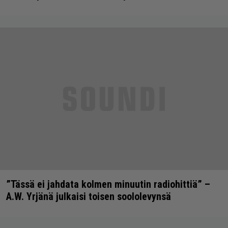
”Tässä ei jahdata kolmen minuutin radiohittiä” –
A.W. Yrjänä julkaisi toisen soololevynsä