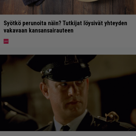
Syötkö perunoita näin? Tutkijat löysivät yhteyden
vakavaan kansansairauteen