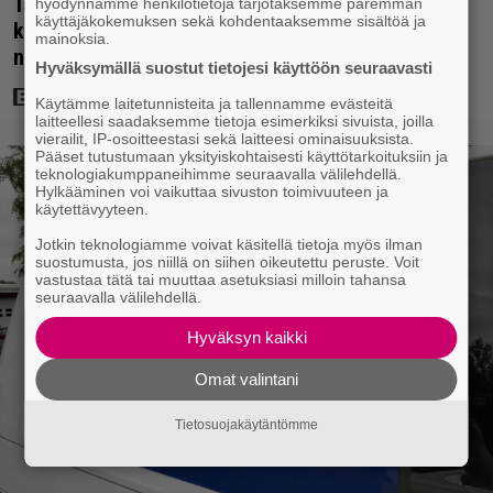
Tänään tv:ssä: Steven Spielbergin ja Tom Cruisen
hyödynnämme henkilötietoja tarjotaksemme paremman
käyttäjäkokemuksen sekä kohdentaaksemme sisältöä ja
kaveruus loppui 21 vuotta sitten – Syynä Cruisen
mainoksia.
nolo käytös
Hyväksymällä suostut tietojesi käyttöön seuraavasti
Käytämme laitetunnisteita ja tallennamme evästeitä
laitteellesi saadaksemme tietoja esimerkiksi sivuista, joilla
vierailit, IP-osoitteestasi sekä laitteesi ominaisuuksista.
Pääset tutustumaan yksityiskohtaisesti käyttötarkoituksiin ja
teknologiakumppaneihimme seuraavalla välilehdellä.
Hylkääminen voi vaikuttaa sivuston toimivuuteen ja
käytettävyyteen.
Jotkin teknologiamme voivat käsitellä tietoja myös ilman
suostumusta, jos niillä on siihen oikeutettu peruste. Voit
vastustaa tätä tai muuttaa asetuksiasi milloin tahansa
seuraavalla välilehdellä.
Hyväksyn kaikki
Omat valintani
Tietosuojakäytäntömme