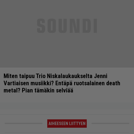
Miten taipuu Trio Niskalaukaukselta Jenni
Vartiaisen musiikki? Entäpä ruotsalainen death
metal? Pian tämäkin selviää
AIHEESEEN LIITTYEN